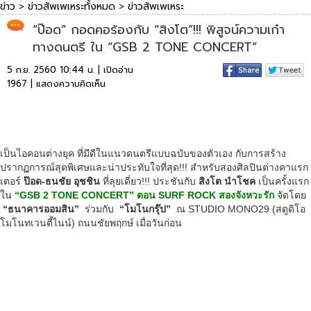
ข่าว
>
ข่าวสัพเพเหระทั้งหมด
>
ข่าวสัพเพเหระ
“ป๊อด” กอดคอร้องกับ “สิงโต”!!! พิสูจน์ความเก๋า
ทางดนตรี ใน “GSB 2 TONE CONCERT”
5 ก.ย. 2560 10:44 น. | เปิดอ่าน
1967 |
แสดงความคิดเห็น
เป็นไอคอนต่างยุค ที่มีดีในแนวดนตรีแบบฉบับของตัว
เอง กับการสร้าง
ปรากฏการณ์สุดพิเศษแ
ละน่าประทับใจที่สุด!!! สำหรับสองศิลปินต่างคาแรก
เตอร์
ป๊อด-ธนชัย อุชชิน
ที่ลุยเดี่ยว!!! ประชันกับ
สิงโต นำโชค
เป็นครั้งแรก
ใน
“GSB 2 TONE CONCERT”
ตอน
SURF ROCK สองจังหวะรัก
จัดโดย
“ธนาคารออมสิน”
ร่วมกับ
“โมโนกรุ๊ป”
ณ STUDIO MONO29 (สตูดิโอ
โมโนทเวนตี้ไนน์) ถนนชัยพฤกษ์ เมื่อวันก่อน