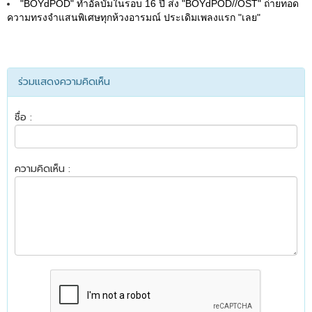
"BOYdPOD" ทำอัลบั้มในรอบ 16 ปี ส่ง "BOYdPOD//OST" ถ่ายทอด
ความทรงจำแสนพิเศษทุกห้วงอารมณ์ ประเดิมเพลงแรก "เลย"
ร่วมแสดงความคิดเห็น
ชื่อ :
ความคิดเห็น :