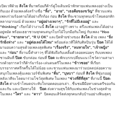
เปิดเวทีด้วย
สิงโต
ที่มาพร้อมกีต้าร์คู่ใจเดินหน้า
ทักทายแฟนเพลงอย่างเป็น
กันเอง ด้วยเพลงดังสร้างชื่อ
“ทิ้ง”
,
“อาย”, “เธอคือของขวัญ”
ที่ชวนแฟน
เพลงร่วมร้องตามได้อย่
างกึกก้อง ก่อน
สิงโต
ที่จะชวนทุกคนเข้าโหมดอกหัก
หลาก
อารมณ์ ด้วยเพลง
“อยู่อย่างเหงาๆ”
, “รักที่ไม่มีเธออยู่”
และ
“
thinking”
เรียกได้ว่างานนี้
สิงโต
เอาอยู่!!! เพราะ ตรึงแฟนเพลงได้อย่าง
อยู่หมัด พร้อมเฮฮาชวนทุกคนสนุกโบกไม้โบก
มือกันใหญ่ กับเพลง
“
Hoo
Hoo”, “ชายกลาง”, “R U OK”
และปิดท้ายช่วงของ
สิงโต
ด้วย เพลง
“ยิ่ง
รักยิ่งห่าง”
และ
“อยู่ต่อเลยได้ไหม”
พร้อมส่งเวทีให้กับศิลปินรุ่น
ป๊อด
ให้ได้
มามอบความสุขด้วยเพลงสุ
ดพิเศษ
“เรื่องจริง”
, “ลมหายใจ”, “เจ้าหญิง”
และ
“ก่อน”
ที่งานนี้ทำสาวๆ ที่ได้ฟังถึงกับเคลิ้มตัวลอยหน่
อยๆ กับบทเพลง
ชวนฝันที่
ป๊อด
ขับกล่อม ก่อนที่
ป๊อด
จะพักเบรกเปลี่ยนแนวโชว์ความสาม
า
รถด้วยการคว้ากีต้าร์มาร้อง-เล่
นดนตรีในเพลง
“ข้าวซอย”
ที่เรียก
บรรยากาศครึกครื้นได้
ไม่น้อย และชวนแฟนเพลงมาร่วมปลดปล่อยควา
ม
สนุกในเพลงคุ้นเคยเวอร์ชั่นพิเ
ศษ
“ติ๋ม”
, “บุษบา”
ก่อนที่
สิงโต
ที่ซุ่มรออยู่
หลังเวทีจะโดดมาร่
วมโชว์สุดพิเศษ ในเพลง
“ช่วงที่ดีที่สุด”
ที่งานนี้
ป๊อด-
สิงโต
ต่างเข้าโหมดประทั
บใจกอดคอบอกเล่า...ชื่นชมฝีมื
อทางดนตรีของกัน
และกัน และเปิดทางให้
ป๊อด
ส่งความสุขให้กับแฟนเพลงในช่
วงสุดท้าย
ในเพลง
“ใคร”
และ
“ดาว”
ปิดคอนเสิร์ตส่งทุกคนกลับบ้
านอย่างฟินสุดๆ