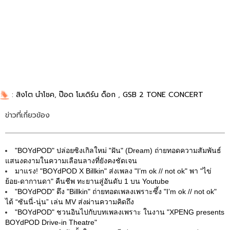
:
สิงโต นำโชค
,
ป๊อด โมเดิร์น ด็อก
,
GSB 2 TONE CONCERT
ข่าวที่เกี่ยวข้อง
"BOYdPOD" ปล่อยซิงเกิลใหม่ "ฝัน" (Dream) ถ่ายทอดความสัมพันธ์
แสนงดงามในความเลือนลางที่ยังคงชัดเจน
มาแรง! "BOYdPOD X Billkin" ส่งเพลง "I’m ok // not ok" พา "ไข่
ย้อย-ดากานดา" คืนชีพ ทะยานสู่อันดับ 1 บน Youtube
"BOYdPOD" ดึง "Billkin" ถ่ายทอดเพลงเพราะซึ้ง "I’m ok // not ok"
ได้ “ซันนี่-นุ่น” เล่น MV ส่งผ่านความคิดถึง
"BOYdPOD" ชวนอินไปกับบทเพลงเพราะ ในงาน "XPENG presents
BOYdPOD Drive-in Theatre"