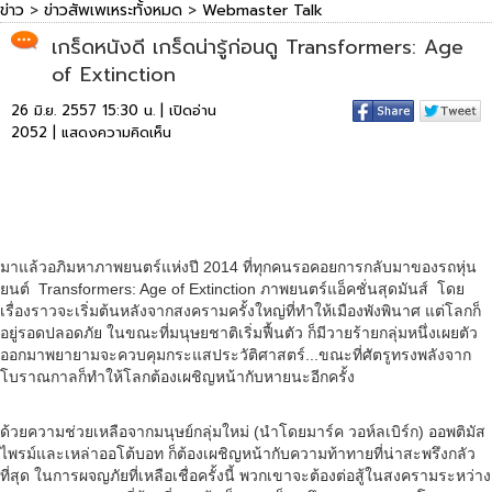
ข่าว
>
ข่าวสัพเพเหระทั้งหมด
>
Webmaster Talk
เกร็ดหนังดี เกร็ดน่ารู้ก่อนดู Transformers: Age
of Extinction
26 มิ.ย. 2557 15:30 น. | เปิดอ่าน
2052 |
แสดงความคิดเห็น
มาแล้วอภิมหาภาพยนตร์แห่งปี 2014 ที่ทุกคนรอคอยการกลับมาของรถหุ่น
ยนต์ Transformers: Age of Extinction ภาพยนตร์แอ็คชั่นสุดมันส์ โดย
เรื่องราวจะเริ่มต้นหลังจากสงครามครั้งใหญ่ที่ทำให้เมืองพังพินาศ แต่โลกก็
อยู่รอดปลอดภัย ในขณะที่มนุษยชาติเริ่มฟื้นตัว ก็มีวายร้ายกลุ่มหนึ่งเผยตัว
ออกมาพยายามจะควบคุมกระแสประวัติศาสตร์...ขณะที่ศัตรูทรงพลังจาก
โบราณกาลก็ทำให้โลกต้องเผชิญหน้ากับหายนะอีกครั้ง
ด้วยความช่วยเหลือจากมนุษย์กลุ่มใหม่ (นำโดยมาร์ค วอห์ลเบิร์ก) ออพติมัส
ไพรม์และเหล่าออโต้บอท ก็ต้องเผชิญหน้ากับความท้าทายที่น่าสะพรึงกลัว
ที่สุด ในการผจญภัยที่เหลือเชื่อครั้งนี้ พวกเขาจะต้องต่อสู้ในสงครามระหว่าง