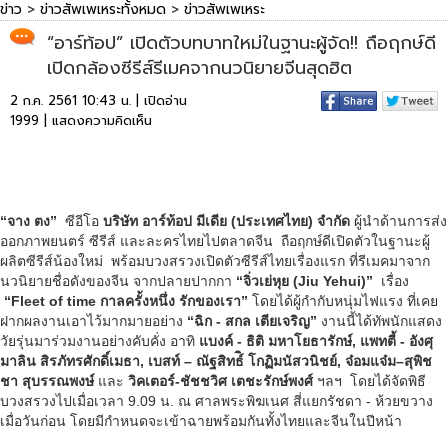
ข่าว
>
ข่าวสัพเพเหระทั้งหมด
>
ข่าวสัพเพเหระ
“อาร์ท้อป” เปิดตัวบทบาทใหม่ในฐานะผู้จัด!! ถือฤกษ์ดี
เปิดกล้องซีรีส์รีเมคจากนวนิยายจีนสุดฮิต
2 ก.ค. 2561 10:43 น. | เปิดอ่าน
1999 |
แสดงความคิดเห็น
“จาง ตง”
ซีอีโอ
บริษัท อาร์ท้อป มีเดีย (ประเทศไทย) จำกัด
ผู้นำด้านการส่ง
ออกภาพยนตร์ ซีรีส์ และละครไทยไปตลาดจีน ถือฤกษ์ดีเปิดตัวในฐานะผู้
ผลิตซีรีส์น้องใหม่ พร้อมบวงสรวงเปิดตัวซีรีส์ไทยเรื่องแรก ที่รีเมคมาจาก
นวนิยายชื่อดังของจีน จากปลายปากกา
“จิ่วเย่หุย (Jiu Yehui)”
เรื่อง
“Fleet of time กาลครั้งหนึ่ง รักของเรา”
โดยได้ผู้กำกับหนุ่มไฟแรง ที่เคย
ฝากผลงานเอาไว้มากมายอย่าง
“ฉิก - สกล เตียเจริญ”
งานนี้ได้ทัพนักแสดง
วัยรุ่นมาร่วมงานอย่างคับคั่ง อาทิ
แบงค์ - ธิติ มหาโยธารักษ์
, แพทตี้ - อังศุ
มาลิน สิรภัทรศักดิ์เมธา, เบสท์ – ณัฐสิทธ์ิ โกฏิมนัสวนิชย์, จ๋อมแจ๋ม–สุพิช
ชา สุบรรณพงษ์
และ
วิคเตอร์-ชัชชวิศ เตชะรักษ์พงศ์
ฯลฯ โดยได้จัดพิธี
บวงสรวงไปเมื่อเวลา 9.09 น. ณ ศาลพระพิฆเนศ สี่แยกรัชดา - ห้วยขวาง
เมื่อวันก่อน โดยมีกำหนดจะเข้าฉายพร้อมกันทั้งไทยและจีนในปีหน้า