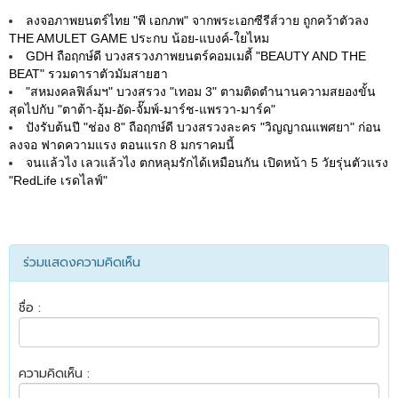
ลงจอภาพยนตร์ไทย "พี เอกภพ" จากพระเอกซีรีส์วาย ถูกคว้าตัวลง
THE AMULET GAME ประกบ น้อย-แบงค์-ใยไหม
GDH ถือฤกษ์ดี บวงสรวงภาพยนตร์คอมเมดี้ "BEAUTY AND THE
BEAT" รวมดาราตัวมัมสายฮา
"สหมงคลฟิล์มฯ" บวงสรวง "เทอม 3" ตามติดตำนานความสยองขั้น
สุดไปกับ "ตาต้า-อุ้ม-อัด-จั๊มพ์-มาร์ช-แพรวา-มาร์ค"
ปังรับต้นปี "ช่อง 8" ถือฤกษ์ดี บวงสรวงละคร "วิญญาณแพศยา" ก่อน
ลงจอ ฟาดความแรง ตอนแรก 8 มกราคมนี้
จนแล้วไง เลวแล้วไง ตกหลุมรักได้เหมือนกัน เปิดหน้า 5 วัยรุ่นตัวแรง
"RedLife เรดไลฟ์"
ร่วมแสดงความคิดเห็น
ชื่อ :
ความคิดเห็น :