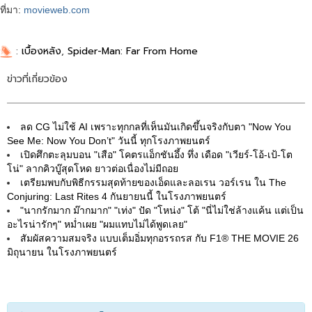
ที่มา:
movieweb.com
:
เบื้องหลัง
,
Spider-Man: Far From Home
ข่าวที่เกี่ยวข้อง
ลด CG ไม่ใช้ AI เพราะทุกกลที่เห็นมันเกิดขึ้นจริงกับตา "Now You
See Me: Now You Don’t" วันนี้ ทุกโรงภาพยนตร์
เปิดศึกตะลุมบอน "เสือ" โคตรแอ็กชันอึ้ง ทึ่ง เดือด "เวียร์-โอ้-เป้-โต
โน่" ลากคิวบู๊สุดโหด ยาวต่อเนื่องไม่มีถอย
เตรียมพบกับพิธีกรรมสุดท้ายของเอ็ดและลอเรน วอร์เรน ใน The
Conjuring: Last Rites 4 กันยายนนี้ ในโรงภาพยนตร์
"นากรักมาก ม๊ากมาก" "เท่ง" ปัด "โหน่ง" โต้ "นี่ไม่ใช่ล้างแค้น แต่เป็น
อะไรน่ารักๆ" หม่ำเผย "ผมแทบไม่ได้พูดเลย"
สัมผัสความสมจริง แบบเต็มอิ่มทุกอรรถรส กับ F1® THE MOVIE 26
มิถุนายน ในโรงภาพยนตร์