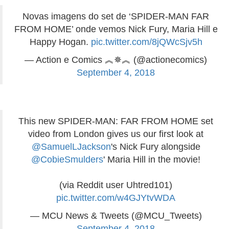
Novas imagens do set de ‘SPIDER-MAN FAR
FROM HOME’ onde vemos Nick Fury, Maria Hill e
Happy Hogan.
pic.twitter.com/8jQWcSjv5h
— Action e Comics ︽✵︽ (@actionecomics)
September 4, 2018
This new SPIDER-MAN: FAR FROM HOME set
video from London gives us our first look at
@SamuelLJackson
's Nick Fury alongside
@CobieSmulders
' Maria Hill in the movie!
(via Reddit user Uhtred101)
pic.twitter.com/w4GJYtvWDA
— MCU News & Tweets (@MCU_Tweets)
September 4, 2018