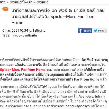
ข่าว
>
ข่าวหนังทั้งหมด
>
ข่าวหนัง
มาทั้งคลิปและภาพนิ่ง นิค ฟิวรี่ & มาเรีย ฮิลล์ กลับ
มาช่วยสไปร์ดี้แล้วใน Spider-Man: Far from
Home
6 ก.ย. 2561 10:34 น. | เปิดอ่าน
1982 |
แสดงความคิดเห็น
หลังจากที่ก่อนหน้านี้มีข่าวแจ้งออกมาให้ทราบกันแล้วว่า
นิค ฟิวรี่
ของ
ซามู
เอล แอล. แจ็คสัน
และ
มาเรีย ฮิลล์
ของโคบี้ สมัลเดอร์ส จะมาร่วมแจมใน
Spider-Man: Far from Home
ของ ทอม ฮอลแลนด์
ล่าสุดก็มีทั้งภาพนิ่ง
และคลิปเบื้องหลังกองถ่ายที่อังกฤษหลุดออกมายืนยันให้เห็นกันชัด ๆ แล้วว่า
ทั้งแจ็คสันและสมัลเดอร์สได้เดินทางมาร่วมถ่ายทำ Far From Home แล้ว
จากภาพและคลิปมันยังไม่ได้ให้ข้อมูลอะไรเพิ่มเติมมากนัก เราเพียงแค่ได้
เห็น นิค ฟิวรี่ กับมาเรีย ฮิลล์ เดินออกมาจากเงามืด พร้อมท่าทางที่เหมือนมี
เหตุฉุกเฉินเกิดขึ้น ซึ่งเราได้เห็นทั้งคู่พร้อมกันล่าสุดใน Avengers: Infinity
War แล้วทั้งคู่ก็สูญสลายหายไปเมื่อธานอสดีดนิ้ว ไม่ว่าจะด้วยวิธีใดก็ตามดู
เหมือนว่าพวกเขาคงจะสามารถเอาชีวิตรอดมาจากเหตุการครั้งนั้นได้ และ