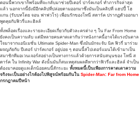
ตอนนี้พวกเขาก็พร้อมที่จะกลับมาช่วยปีเตอร์ ปาร์คเกอร์ ทำภารกิจล่าสุด
แล้ว นอกจากนี้ยังมีอีกคลิปที่ปล่อยตามออกมาซึ่งมันเป็นคลิปที่ แฮปปี้ โฮ
แกน (รับบทโดย จอน ฟาฟวโร) เพื่อนรักของโทนี่ สตาร์ค ปรากฏตัวออกมา
พูดคุยกับฟิวรี่และฮิลล์
ทั้งพล็อตเรื่องและรายละเอียดเกี่ยวกับตัวละครต่าง ๆ ใน Far From Home
ยังคงเป็นความลับ แต่มีหลายคนคาดเดากันว่าหนังภาคนี้อาจได้แรงบันดาล
ใจมาจากแอนิเมชั่น Ultimate Spider-Man ซึ่งมันมักจะจับ นิค ฟิวรี่ มาร่วม
ผจญภัยกับ ปีเตอร์ ปาร์คเกอร์ อยู่บ่อย ๆ ตอนนี้สไปเดอร์แมนได้เข้ามาเป็น
สมาชิกทีมอเวนเจอร์สอย่างเป็นทางการแล้วด้วยการสนับสนุนของ โทนี่ ส
ตาร์ค ใน Infinity War ดังนั้นมันก็สมเหตุสมผลดีหากว่าฟิวรี่และฮิลล์ จำเป็น
ต้องมาคอยดูแลเด็กน้อยคนนี้สักระยะ
ทั้งหมดนี้เป็นเพียงการคาดเดาความ
จริงจะเป็นอย่างไรต้องไปพิสูจน์พร้อมกันใน
Spider-Man: Far from Home
กรกฎาคมปีหน้า