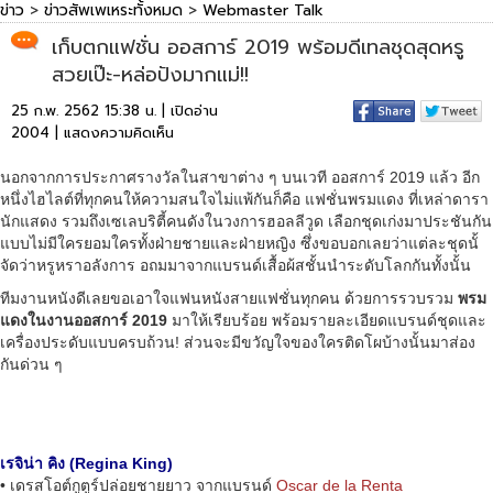
ข่าว
>
ข่าวสัพเพเหระทั้งหมด
>
Webmaster Talk
เก็บตกแฟชั่น ออสการ์ 2019 พร้อมดีเทลชุดสุดหรู
สวยเป๊ะ-หล่อปังมากแม่!!
25 ก.พ. 2562 15:38 น. | เปิดอ่าน
2004 |
แสดงความคิดเห็น
นอกจากการประกาศรางวัลในสาขาต่าง ๆ บนเวที ออสการ์ 2019 แล้ว อีก
หนึ่งไฮไลต์ที่ทุกคนให้ความสนใจไม่แพ้กันก็คือ แฟชั่นพรมแดง ที่เหล่าดารา
นักแสดง รวมถึงเซเลบริตี้คนดังในวงการฮอลลีวูด เลือกชุดเก่งมาประชันกัน
แบบไม่มีใครยอมใครทั้งฝ่ายชายและฝ่ายหญิง ซึ่งขอบอกเลยว่าแต่ละชุดนั้
จัดว่าหรูหราอลังการ อถมมาจากแบรนด์เสื้อผ้สชั้นนำระดับโลกกันทั้งนั้น
ทีมงานหนังดีเลยขอเอาใจแฟนหนังสายแฟชั่นทุกคน ด้วยการรวบรวม
พรม
แดงในงานออสการ์ 2019
มาให้เรียบร้อย พร้อมรายละเอียดแบรนด์ชุดและ
เครื่องประดับแบบครบถ้วน! ส่วนจะมีขวัญใจของใครติดโผบ้างนั้นมาส่อง
กันด่วน ๆ
เรจิน่า คิง (Regina King)
• เดรสโอต์กูตูร์ปล่อยชายยาว จากแบรนด์
Oscar de la Renta