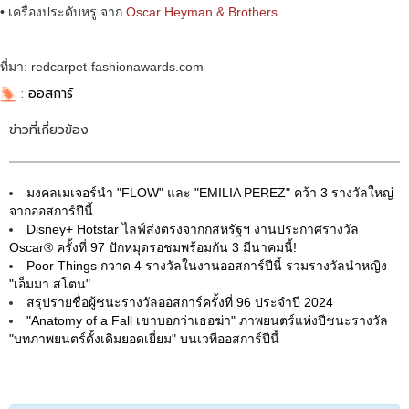
• เครื่องประดับหรู จาก
Oscar Heyman & Brothers
ที่มา: redcarpet-fashionawards.com
:
ออสการ์
ข่าวที่เกี่ยวข้อง
มงคลเมเจอร์นำ "FLOW" และ "EMILIA PEREZ" คว้า 3 รางวัลใหญ่
จากออสการ์ปีนี้
Disney+ Hotstar ไลฟ์ส่งตรงจากกสหรัฐฯ งานประกาศรางวัล
Oscar® ครั้งที่ 97 ปักหมุดรอชมพร้อมกัน 3 มีนาคมนี้!
Poor Things กวาด 4 รางวัลในงานออสการ์ปีนี้ รวมรางวัลนำหญิง
"เอ็มมา สโตน"
สรุปรายชื่อผู้ชนะรางวัลออสการ์ครั้งที่ 96 ประจำปี 2024
"Anatomy of a Fall เขาบอกว่าเธอฆ่า" ภาพยนตร์แห่งปีชนะรางวัล
"บทภาพยนตร์ดั้งเดิมยอดเยี่ยม" บนเวทีออสการ์ปีนี้