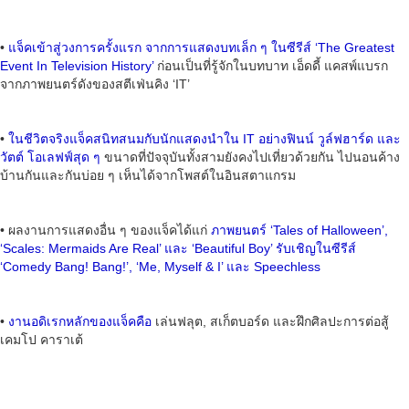
•
แจ็คเข้าสู่วงการครั้งแรก จากการแสดงบทเล็ก ๆ ในซีรีส์ ‘The Greatest
Event In Television History’
ก่อนเป็นที่รู้จักในบทบาท เอ็ดดี้ แคสพ์แบรก
จากภาพยนตร์ดังของสตีเฟ่นคิง ‘IT’
•
ในชีวิตจริงแจ็คสนิทสนมกับนักแสดงนำใน IT อย่างฟินน์ วูล์ฟฮาร์ด และ
วัตต์ โอเลฟฟ์สุด ๆ
ขนาดที่ปัจจุบันทั้งสามยังคงไปเที่ยวด้วยกัน ไปนอนค้าง
บ้านกันและกันบ่อย ๆ เห็นได้จากโพสต์ในอินสตาแกรม
• ผลงานการแสดงอื่น ๆ ของแจ็คได้แก่
ภาพยนตร์ ‘Tales of Halloween’,
‘Scales: Mermaids Are Real’ และ ‘Beautiful Boy’ รับเชิญในซีรีส์
‘Comedy Bang! Bang!’, ‘Me, Myself & I’ และ Speechless
•
งานอดิเรกหลักของแจ็คคือ
เล่นฟลุต, สเก็ตบอร์ด และฝึกศิลปะการต่อสู้
เคมโป คาราเต้