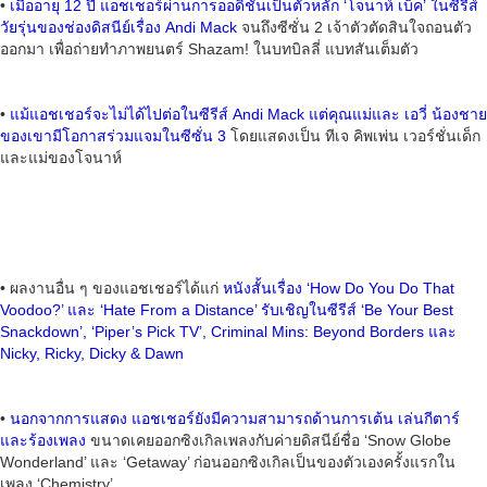
•
เมื่ออายุ 12 ปี แอชเชอร์ผ่านการออดิชั่นเป็นตัวหลัก ‘โจนาห์ เบ็ค’ ในซีรีส์
วัยรุ่นของช่องดิสนีย์เรื่อง Andi Mack
จนถึงซีซั่น 2 เจ้าตัวตัดสินใจถอนตัว
ออกมา เพื่อถ่ายทำภาพยนตร์ Shazam! ในบทบิลลี่ แบทสันเต็มตัว
•
แม้แอชเชอร์จะไม่ได้ไปต่อในซีรีส์ Andi Mack แต่คุณแม่และ เอวี่ น้องชาย
ของเขามีโอกาสร่วมแจมในซีซั่น 3
โดยแสดงเป็น ทีเจ คิพเพ่น เวอร์ชั่นเด็ก
และแม่ของโจนาห์
• ผลงานอื่น ๆ ของแอชเชอร์ได้แก่
หนังสั้นเรื่อง ‘How Do You Do That
Voodoo?’ และ ‘Hate From a Distance’ รับเชิญในซีรีส์ ‘Be Your Best
Snackdown’, ‘Piper’s Pick TV’, Criminal Mins: Beyond Borders และ
Nicky, Ricky, Dicky & Dawn
•
นอกจากการแสดง แอชเชอร์ยังมีความสามารถด้านการเต้น เล่นกีตาร์
และร้องเพลง
ขนาดเคยออกซิงเกิลเพลงกับค่ายดิสนีย์ชื่อ ‘Snow Globe
Wonderland’ และ ‘Getaway’ ก่อนออกซิงเกิลเป็นของตัวเองครั้งแรกใน
เพลง ‘Chemistry’