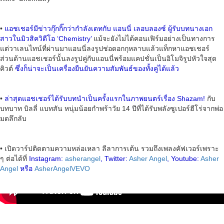
•
แอชเชอร์มีข่าวกุ๊กกิ๊กว่ากำลังเดทกับ แอนนี่ เลอบลองซ์ ผู้รับบทนางเอก
สาวในมิวสิควิดีโอ ‘Chemistry’
แม้จะยังไม่ได้คอนเฟิร์มอย่างเป็นทางการ
แต่วาเลนไทน์ที่ผ่านมาแอนนี่ลงรูปช่อดอกกุหลาบแล้วแท็กหาแอชเชอร์
ส่วนด้านแอชเชอร์นั้นลงรูปคู่กับแอนนี่พร้อมแคปชั่นเป็นอิโมจิรูปหัวใจสุด
คิวต์
ซึ่งก็น่าจะเป็นเครื่องยืนยันความสัมพันธ์ของทั้งคู่ได้แล้ว
•
ล่าสุดแอชเชอร์ได้รับบทนำเป็นครั้งแรกในภาพยนตร์เรื่อง Shazam!
กับ
บทบาท บิลลี่ แบทสัน หนุ่มน้อยกำพร้าวัย 14 ปีที่ได้รับพลังซูเปอร์ฮีโร่จากพ่อ
มดลึกลับ
• เปิดวาร์ปติดตามความหล่อเหลา ลีลาการเต้น รวมถึงเพลงคัฟเวอร์เพราะ
ๆ ต่อได้ที่
Instagram:
asherangel
, Twitter:
Asher Angel
, Youtube:
Asher
Angel
หรือ
AsherAngelVEVO