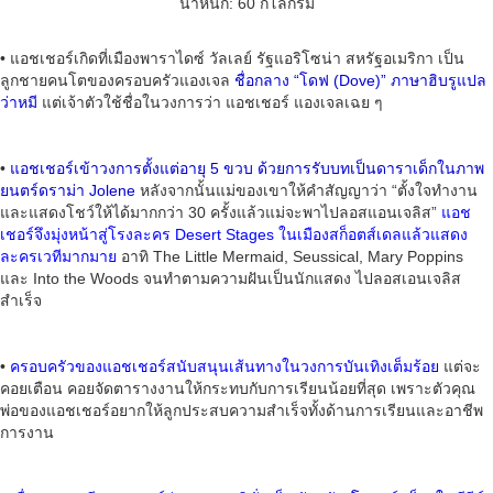
น้ำหนัก: 60 กิโลกรัม
• แอชเชอร์เกิดที่เมืองพาราไดซ์ วัลเลย์ รัฐแอริโซน่า สหรัฐอเมริกา เป็น
ลูกชายคนโตของครอบครัวแองเจล
ชื่อกลาง “โดฟ (Dove)” ภาษาฮิบรูแปล
ว่าหมี
แต่เจ้าตัวใช้ชื่อในวงการว่า แอชเชอร์ แองเจลเฉย ๆ
•
แอชเชอร์เข้าวงการตั้งแต่อายุ 5 ขวบ ด้วยการรับบทเป็นดาราเด็กในภาพ
ยนตร์ดราม่า Jolene
หลังจากนั้นแม่ของเขาให้คำสัญญาว่า “ตั้งใจทำงาน
และแสดงโชว์ให้ได้มากกว่า 30 ครั้งแล้วแม่จะพาไปลอสแอนเจลิส”
แอช
เชอร์จึงมุ่งหน้าสู่โรงละคร Desert Stages ในเมืองสก็อตส์เดลแล้วแสดง
ละครเวทีมากมาย
อาทิ The Little Mermaid, Seussical, Mary Poppins
และ Into the Woods จนทำตามความฝันเป็นนักแสดง ไปลอสเอนเจลิส
สำเร็จ
•
ครอบครัวของแอชเชอร์สนับสนุนเส้นทางในวงการบันเทิงเต็มร้อย
แต่จะ
คอยเตือน คอยจัดตารางงานให้กระทบกับการเรียนน้อยที่สุด เพราะตัวคุณ
พ่อของแอชเชอร์อยากให้ลูกประสบความสำเร็จทั้งด้านการเรียนและอาชีพ
การงาน