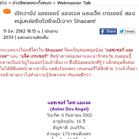
ข่าว
>
ข่าวสัพเพเหระทั้งหมด
>
Webmaster Talk
เปิดวาร์ป แอชเชอร์ แองเจล และแจ็ค เกรเซอร์ สอง
หนุ่มหล่อยิ่งโตยิ่งเป๊ะจาก Shazam!
11 มี.ค. 2562 16:15 น. | เปิดอ่าน
2033 |
แสดงความคิดเห็น
กระแสแรงไม่แพ้ใครใน
Shazam!
ก็คงเป็นสองหนุ่มน้อย "
แอชเชอร์ แอง
เจล"
และ "
แจ็ค เกรเซอร์"
ที่หน้าตาหล่อเหลาและน่ารักสมวัย จนตอนนี้
กลายเป็นขวัญใจแม่ยกไปแล้วทั้งบาง ซึ่งมีน้อยคนนักที่รู้ว่าเด็กหนุ่มทั้งสอง
ไม่ได้มีดีแค่หน้าตาเท่านั้น แต่ยังร้องเพลง เล่นดนตรีได้อีกด้วย ว่าแล้วก็อย่า
รอช้าตามเราไปทำความรู้จักพวกเขากันเลยดีกว่า
แอชเชอร์ โดฟ แองเจล
(Asher Dov Angel)
วันเกิด: 6 กันยายน 2002
อายุปัจจุบัน: 16 ปี
สัญชาติ: อเมริกัน
ส่วนสูง: 173 เซนติเมตร