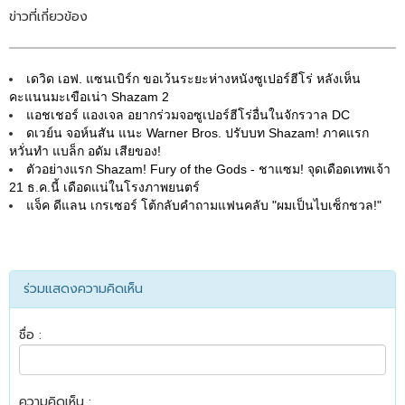
ข่าวที่เกี่ยวข้อง
เดวิด เอฟ. แซนเบิร์ก ขอเว้นระยะห่างหนังซูเปอร์ฮีโร่ หลังเห็น
คะแนนมะเขือเน่า Shazam 2
แอชเชอร์ แองเจล อยากร่วมจอซูเปอร์ฮีโร่อื่นในจักรวาล DC
ดเวย์น จอห์นสัน แนะ Warner Bros. ปรับบท Shazam! ภาคแรก
หวั่นทำ แบล็ก อดัม เสียของ!
ตัวอย่างแรก Shazam! Fury of the Gods - ชาแซม! จุดเดือดเทพเจ้า
21 ธ.ค.นี้ เดือดแน่ในโรงภาพยนตร์
แจ็ค ดีแลน เกรเซอร์ โต้กลับคำถามแฟนคลับ "ผมเป็นไบเซ็กชวล!"
ร่วมแสดงความคิดเห็น
ชื่อ :
ความคิดเห็น :