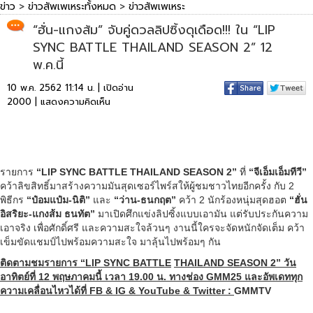
ข่าว
>
ข่าวสัพเพเหระทั้งหมด
>
ข่าวสัพเพเหระ
“ฮั่น-แกงส้ม” จับคู่ดวลลิปซิ้งดุเดือด!!! ใน “LIP
SYNC BATTLE THAILAND SEASON 2” 12
พ.ค.นี้
10 พ.ค. 2562 11:14 น. | เปิดอ่าน
2000 |
แสดงความคิดเห็น
รายการ
“
LIP SYNC BATTLE THAILAND SEASON 2”
ที่
“จีเอ็มเอ็มทีวี”
คว้าลิขสิทธิ์มาสร้างความมันสุดเซอร์ไพร์สให้ผู้ชมชาวไทยอีกครั้ง กับ 2
พิธีกร
“ป๋อมแป๋ม-นิติ”
และ
“ว่าน-ธนกฤต”
คว้า 2 นักร้องหนุ่มสุดฮอต
“ฮั่น
อิสริยะ-แกงส้ม ธนทัต”
มาเปิดศึกแข่งลิปซิ้งแบบเอามัน แต่รับประกันความ
เอาจริง เพื่อศักดิ์ศรี และความสะใจล้วนๆ งานนี้ใครจะจัดหนักจัดเต็ม คว้า
เข็มขัดแชมป์ไปพร้อมความสะใจ มาลุ้นไปพร้อมๆ กัน
ติดตามชมรายการ “
LIP SYNC BATTLE
THAILAND SEASON 2”
วัน
อาทิตย์ที่ 12 พฤษภาคมนี้ เวลา 19.00 น. ทางช่อง GMM25 และอัพเดททุก
ความเคลื่อนไหวได้ที่ FB & IG & YouTube & Twitter :
GMMTV