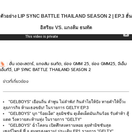
ตัวอย่าง LIP SYNC BATTLE THAILAND SEASON 2 | EP.3 ฮั่น
อิสริยะ VS. แกงส้ม ธนทัต
:
ฮั่น เดอะสตาร์
,
แกงส้ม ธนทัต
,
ช่อง GMM 25
,
ช่อง GMM25
,
จีเอ็ม
เอ็มทีวี
,
LIP SYNC BATTLE THAILAND SEASON 2
ข่าวที่เกี่ยวข้อง
"GELBOYS" เยือนถิ่น ลำพูน ไม่ลำพัง! กินลำไยให้ปัง ทายคำให้ปั๊วะ
ลุยภารกิจ ห้ามเธอขยับ! ในรายการ GELTY EP.3
"GELBOYS" บุก "ร้อยเอ็ด" ลุยมิชชัน ดุเด็ดเผ็ดมันเกินร้อย รับคำท้า สู้
แดด วิ่งควายสะท้านทุ่ง ในรายการ "GELTY"
"GELBOYS" ฉ่ำโคลน เปิดศึกสงครามหอย ลุยทำมิชชันสุด
เซอร์ไพรส์ ที่ จ.สมุทรสงคราม! ประเดิม EP1 รายการ "GELTY"