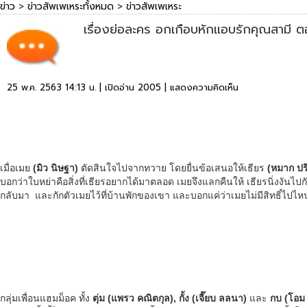
ข่าว
>
ข่าวสัพเพเหระทั้งหมด
>
ข่าวสัพเพเหระ
เรื่องย่อละคร อกเกือบหักแอบรักคุณสามี 
25 พ.ค. 2563 14:13 น. | เปิดอ่าน 2005 |
แสดงความคิดเห็น
เมื่อเมย
(มิว นิษฐา)
ตัดสินใจไปจากทวาย โดยยื่นข้อเสนอให้เธียร
(หมาก ปร
บอกว่าใบหย่าคือสิ่งที่เธียรอยากได้มาตลอด เมยจึงแลกคืนให้ เธียรนิ่งงัน
กลับมา และกักตัวเมยไว้ที่บ้านพักของเขา และบอกแค่ว่าเมยไม่มีสิทธิ์ไปไหนท
กลุ่มเพื่อนแฮมม็อค ทั้ง
ตุ่ม (แพรว คณิตกุล), กั้ง (เจี๊ยบ ลลนา)
และ
กบ (โอม