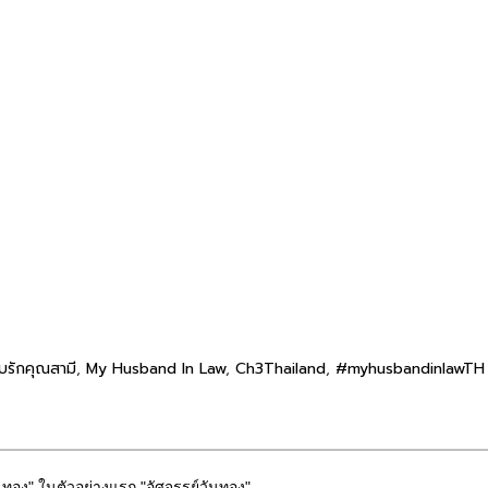
บรักคุณสามี
,
My Husband In Law
,
Ch3Thailand
,
#myhusbandinlawTH
วันทอง" ในตัวอย่างแรก "อัศจรรย์วันทอง"