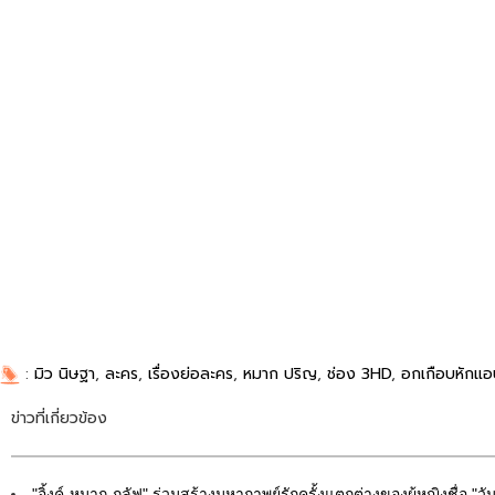
:
มิว นิษฐา
,
ละคร
,
เรื่องย่อละคร
,
หมาก ปริญ
,
ช่อง 3HD
,
อกเกือบหักแอ
ข่าวที่เกี่ยวข้อง
"อิ้งค์-หมาก-กลัฟ" ร่วมสร้างมหากาพย์รักครั้งแตกต่างของผู้หญิงชื่อ "