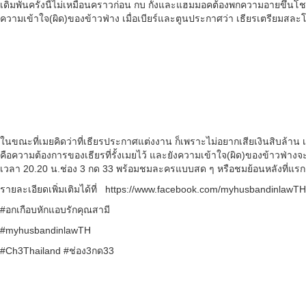
เดิมพันครั้งนี้ไม่เหมือนคราวก่อน กบ กั้งและแฮมมอคต้องพกความอายขึ้นโชว์
ความเข้าใจ(ผิด)ของข้าวฟ่าง เมื่อเบียร์และตูนประกาศว่า เธียรเตรียมสละโส
ในขณะที่เมยคิดว่าที่เธียรประกาศแต่งงาน ก็เพราะไม่อยากเสียเงินสิบล้าน
คือความต้องการของเธียรที่รั้งเมยไว้ และยังความเข้าใจ(ผิด)ของข้าวฟ่าง
เวลา 20.20 น.ช่อง 3 กด 33 พร้อมชมละครแบบสด ๆ หรือชมย้อนหลังที่แรก
รายละเอียดเพิ่มเติมได้ที่ https://www.facebook.com/myhusbandinlaw
#อกเกือบหักแอบรักคุณสามี
#myhusbandinlawTH
#Ch3Thailand #ช่อง3กด33