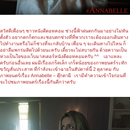
สวัสดีเพื่อนๆ ชาวหนังดีดอทคอม ช่วงนี้ฟ้าฝนตกกันมาอย่างไม่ทัน
ตั้งตัว อยากตกก็ตกและชอบตกช่วงที่ที่พวกเราจะต้องออกเดินทาง
ไปทำงานหรือไม่ก็ช่วงที่จะกลับบ้าน เพื่อน ๆ จะเดินทางไปไหน ก็
อย่าลืมพกร่มติดไปด้วยนะครับ เดี๋ยวจะไม่สบายกัน ด้วยความเป็น
ห่วงเป็นใยของเว็บมาสเตอร์หนังดีดอทคอมครับ ^^ เอาแหละ
ครับก่อนอื่นเลย ผมมีเรื่องเกร็ดเล็ก เกร็ดน้อยของภาพยนตร์ระทัก
ขวัญสั่นประสาท ที่กำลังจะเข้าฉายในสัปดาห์นี้ 2 ตุลาคม กับ
ภาพยนตร์เรื่อง Annabelle – ตุ๊กตาผี เรามีทำความเข้าใจก่อนที่
จะไปชมภาพยนตร์เรื่องนี้กันดีกว่าครับ