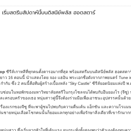
ริ่มสตรีมสัปดาห์นี้บนดิสนีย์พลัส ฮอตสตาร์
op
ซีรีส์เกาหลีที่ทุกคนตั้งตารอมากที่สุด พร้อมสตรีมบนดิสนีย์พลัส ฮอตสตาร์ 
ยาว 16 ตอนนี้ นำแสดงโดย จอง แฮอิน พระเอกชื่อดังจากภาพยนตร์ Tune in 
ึ่ง 2 คนนี้คือทีมผู้สร้างเบื้องหลัง “Sky Castle” ซีรีส์ยอดนิยมแห่งปี 
ที่หลบซ่อนในหอพักของมหาวิทยาลัยสตรีในกรุงโซลจนได้พบกับอึนยองโร (จีซู) หญ
เพื่อนและครอบครัวของเธอ หนุ่มสาวคู่นี้จึงต้องร่วมมือเพื่อเอาชนะอุปสรรค
ดงเรื่องแรกของจีซู ที่จะพาผู้ชมไปพบกับความตื่นเต้น แอ็กชัน และความโรแ
ชายหนุ่มเลือดโชกคนนั้นก็ยอมแลกทุกอย่างเพื่อรักษาสิ่งเดียวที่เขารักมา
กหนุ่มสาว ซึ่งเริ่มจากหัวใจที่เต้นแรง จนกระทั่งทั้งสองพบว่าตัวเองต้องทนค