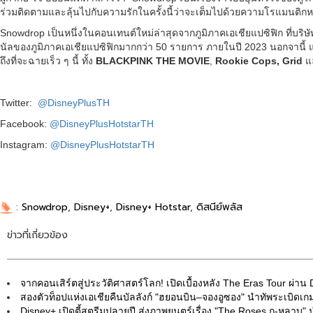
ร่วมติดตามและลุ้นไปกับความรักในครั้งนี้ว่าจะเต็มไปด้วยความโรแมนติกห
Snowdrop เป็นหนึ่งในคอนเทนต์ใหม่ล่าสุดจากภูมิภาคเอเชียแปซิฟิก ที่บริ
นัลของภูมิภาคเอเชียแปซิฟิกมากกว่า 50 รายการ ภายในปี 2023 นอกจานี้ แฟน
ถึงที่จะฉายเร็ว ๆ นี้ ทั้ง
BLACKPINK THE MOVIE
,
Rookie Cops, Grid
แ
Twitter:
@DisneyPlusTH
Facebook:
@DisneyPlusHotstarTH
Instagram:
@DisneyPlusHotstarTH
:
Snowdrop
,
Disney+
,
Disney+ Hotstar
,
ดิสนีย์พลัส
ข่าวที่เกี่ยวข้อง
จากคอนเสิร์ตสู่ประวัติศาสตร์โลก! เปิดเบื้องหลัง The Eras Tour ผ่าน
สองตัวท็อปแห่งเอเชียคืนบัลลังก์ "ฮยอนบิน–จองอูซอง" นำทัพระเบิดเ
Disney+ เปิดตี้สตรีมปลายปี ส่งภาพยนตร์เรื่อง "The Roses กุ-หล