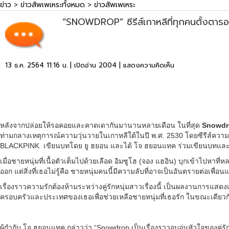
ข่าว
>
ข่าวสัพเพเหระทั้งหมด
>
ข่าวสัพเพเหระ
“SNOWDROP” ซีรีส์เกาหลีที่ทุกคนตั้งตารอ เ
13 ธ.ค. 2564 11:16 น. | เปิดอ่าน 2004 |
แสดงความคิดเห็น
หลังจากปล่อยให้รอคอยและคาดเดากันมานานหลายเดือน ในที่สุด
Snowdr
ท่ามกลางเหตุการณ์ความวุ่นวายในเกาหลีใต้ในปี พ.ศ. 2530 โดยซีรีส์ความ
BLACKPINK เขียนบทโดย ยู ฮยอน และได้ โจ ฮยอนแทค ร่วมเขียนบทและกำกับ ซ
เมื่อชายหนุ่มที่เนื้อตัวเต็มไปด้วยเลือด อิมซูโฮ (จอง แฮอิน) บุกเข้าไปหา
ออก แต่สิ่งที่เธอไม่รู้คือ ชายหนุ่มคนนี้มีความลับที่อาจเป็นอันตรายต่อ
เรื่องราวความรักต้องห้ามระหว่างคู่รักหนุ่มสาวเรื่องนี้ เป็นผลงานการแส
ครอบครัวและประเทศของเธอเพื่อช่วยเหลือชายหนุ่มที่เธอรัก ในขณะเดียวกัน
ผู้กำกับ โจ ฮยอนแทค กล่าวว่า “Snowdrop เป็นเรื่องราวอบอุ่นหัวใจของคู่รั