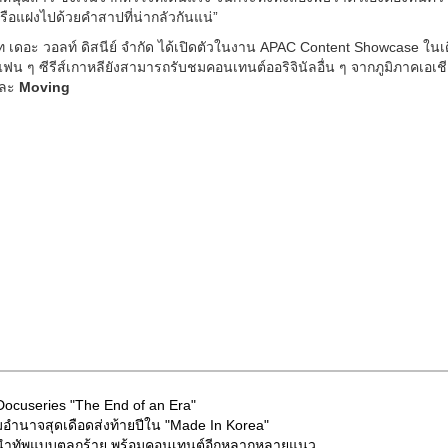
รือแฝงไปด้วยคำสาปที่น่ากลัวกันแน่”
ษัท เดอะ วอลท์ ดิสนีย์ จำกัด ได้เปิดตัวในงาน APAC Content Showcase ใน
 ๆ ซีรีส์เกาหลียังสามารถรับชมคอนเทนต์ออริจินัลอื่น ๆ จากภูมิภาคเอเชีย
ละ
Moving
 Docuseries "The End of an Era"
กมอำนาจสุดเดือดส่งท้ายปีใน "Made In Korea"
าบ" นำทัพแบบตลกร้าย พร้อมคอนเทนต์อีกหลากหลายแนว