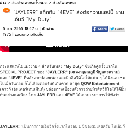
ข่าว
>
ข่าวสัพเพเหระทั้งหมด
>
ข่าวสัพเพเหระ
"JAYLERR" แท็กทีม "4EVE" ส่งต่อความแฮปปี้ ผ่าน
เอ็มวี "My Duty"
5 ต.ค. 2565 18:47 น. | เปิดอ่าน
1975 |
แสดงความคิดเห็น
กระแสแรงไม่แผ่วง่าย ๆ สำหรับเพลง
"My Duty"
ซิงเกิลคู่ครั้งแรกใน
SPECIAL PROJECT ของ
"JAYLERR" (เจเจ-กฤษณภูมิ พิบูลสงคราม)
และ
"4EVE"
ที่หลังจากปล่อยเพลงและมิวสิควีดิโอให้แฟน ๆ ได้ฟังและชม
ไปเมื่อวันก่อน ก็ได้เสียงตอบรับดีเกินคาด ล่าสุด
QOW Entertainment
(คาวว์ เอ็นเตอร์เทนเม้นท์) ปล่อยภาพเบื้องหลังการถ่ายมิวสิควีดิโอให้ได้ยิ้ม
กันอย่างต่อเนื่อง โดย
JAYLERR
และ
4EVE
ได้เล่าบรรยาการให้ฟังว่า...
JAYLERR:
"เป็นการถ่ายเอ็มวีครั้งแรกในรอบ 1 ปีของผมเลยครับ ในเอ็มวี