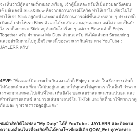
จะเห็นว่ามีตู้หมากฝรั่งหยอดเหรียญ เจ้าตู้นี้แหละครับที่เป็นตัวบอกถึงคอน
เซ็ปต์เพลงนี้ Stick&Blow คือจากสถานการณ์โควิด ทำให้เราไปเที่ยวไม่ได้
ทำให้เรา Stick อยู่กับที่ และตอนนี้ที่สถานการณ์ดีขึ้นและหลาย ๆ ประเทศก็
เปิดแล้ว ทำให้เรา Blow ตัวเองได้ระเบิดความสุขออกมา แต่ไม่ว่าจะเป็นยัง
ไง เราก็อยากจะ Stick อยู่ด้วยกันไปเรื่อย ๆ แค่เรา Blow แล้วก็ Enjoy
Together ครับ ฝากเพลง My Duty ด้วยนะครับ ฟังได้แล้วทุก Streaming
และอย่าลืมตามไปดูเอ็มวีเพลงนี้ของพวกเรากันด้วย ทาง YouTube :
JAYLERR ครับ"
4EVE:
"พี่เจเลอร์มีความเป็นกันเอง แล้วก็ Enjoy มากค่ะ ในเรื่องการเต้นก็
ไม่น้อยหน้าเลย พี่เขาใส่ยับอยู่นะ อยากให้ทุกคนไปดูพวกเราในเอ็มวี ว่าพวก
เราจะชวนทุกคนไปเต้นที่ไหน เต้นยังไง บอกเลยว่าสนุกสนานแน่นอน และ
สำหรับสายแดนซ์ สามารถเล่นชาเลนจ์ใน TikTok และก็แท็กมาให้พวกเราดู
กันเยอะ ๆ พวกเรารอดูอยู่นะคะ"
ชมมิวสิควิดีโอเพลง "My Duty" ได้ที่ YouTube : JAYLERR และติดตาม
ความเคลื่อนไหวที่จะเกิดขึ้นได้ทางโซเชียลมีเดีย QOW_Ent ทุกช่องทาง