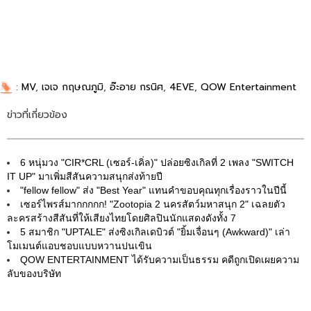
:
MV
,
เจเจ กฤษณภูมิ
,
อ๊ะอาย กรนิศ
,
4EVE
,
QOW Entertainment
ข่าวที่เกี่ยวข้อง
6 หนุ่มวง "CIR*CRL (เซอร์-เคิ่ล)" ปล่อยซิงเกิลที่ 2 เพลง "SWITCH
IT UP" มาเพิ่มสีสันความสนุกส่งท้ายปี
"fellow fellow" ส่ง "Best Year" แทนคำขอบคุณทุกเรื่องราวในปีนี้
เซอร์ไพรส์มากกกกก! "Zootopia 2 นครสัตว์มหาสนุก 2" เฉลยตัว
ละครสร้างสีสันที่ให้เสียงไทยโดยศิลปินนักแสดงดังทั้ง 7
5 สมาชิก "UPTALE" ส่งซิงเกิลเดบิวต์ "ยิ้มเจื่อนๆ (Awkward)" เล่า
โมเมนต์แอบชอบแบบหวานปนเขิน
QOW ENTERTAINMENT ได้รับความเป็นธรรม คดีถูกเปิดเผยความ
ลับของบริษัท