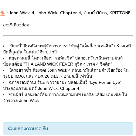
:
John Wick 4
,
John Wick: Chapter 4
,
บ็อบบี้ นิมิตร
,
KRITTONE
ข่าวที่เกี่ยวข้อง
"บ๊อบบี้" ยืนหนึ่ง บทผู้จัดการดารา! จับคู่ "แจ็คกี้-ชาเคอลีน" สร้างเคมี
บัดดี้สุดมัน ในหนัง "ดีว่า..ราวี"
พฤษภาคมนี้ โคตรเดือด! "จอห์น วิค" ปลุกอะดรีนาลีนความมันส์
น็อนสต็อป "THAILAND WICK FEVER ดูวิค 4 ภาค 4 วีคติด"
ใครอยากซ้ำ ต้องจัด! John Wick 4 กลับมามันส์ตามคำเรียกร้อง ใน
ระบบ IMAX และ 4DX 26 เม.ย. - 2 พ.ค.นี้ เท่านั้น
ฉกาจรอบด้าน! รินะ ซาวายามะ ปล่อยเอ็มวี "Eye For an Eye"
ประกอบภาพยนตร์ John Wick: Chapter 4
ชาเมียร์ แอนเดอร์สัน อยากเห็นสามเทพ เมอริล-เลียม-เดนเซล ใน
จักรวาล John Wick
ร่วมแสดงความคิดเห็น