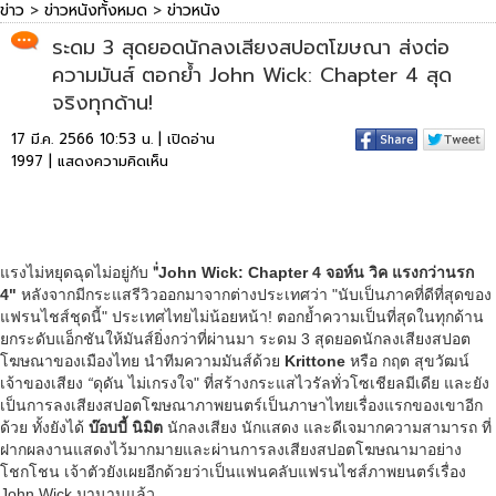
ข่าว
>
ข่าวหนังทั้งหมด
>
ข่าวหนัง
ระดม 3 สุดยอดนักลงเสียงสปอตโฆษณา ส่งต่อ
ความมันส์ ตอกย้ำ John Wick: Chapter 4 สุด
จริงทุกด้าน!
17 มี.ค. 2566 10:53 น. | เปิดอ่าน
1997 |
แสดงความคิดเห็น
แรงไม่หยุดฉุดไม่อยู่กับ
"่John Wick: Chapter 4 จอห์น วิค แรงกว่านรก
4"
หลังจากมีกระแสรีวิวออกมาจากต่างประเทศว่า "นับเป็นภาคที่ดีที่สุดของ
แฟรนไชส์ชุดนี้"
ประเทศไทยไม่น้อยหน้า! ตอกย้ำความเป็นที่สุดในทุกด้าน
ยกระดับแอ็กชันให้มันส์ยิ่งกว่าที่ผ่านมา ระดม 3 สุดยอดนักลงเสียงสปอต
โฆษณาของเมืองไทย นำทีมความมันส์ด้วย
Krittone
หรือ กฤต สุขวัฒน์
เจ้าของเสียง
“
ดุดัน ไม่เกรงใจ" ที่สร้างกระแสไวรัลทั่วโซเชียลมีเดีย และยัง
เป็นการลงเสียงสปอตโฆษณาภาพยนตร์เป็นภาษาไทยเรื่องแรกของเขาอีก
ด้วย ทั้งยังได้
บ๊อบบี้ นิมิต
นักลงเสียง นักแสดง และดีเจมากความสามารถ ที่
ฝากผลงานแสดงไว้มากมายและผ่านการลงเสียงสปอตโฆษณามาอย่าง
โชกโชน เจ้าตัวยังเผยอีกด้วยว่าเป็นแฟนคลับแฟรนไชส์ภาพยนตร์เรื่อง
John Wick มานานแล้ว