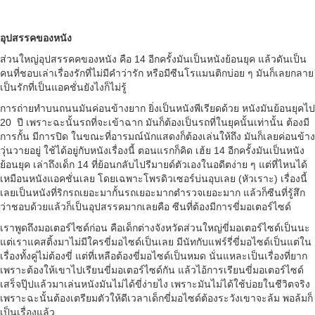
อุปสรรคของหนัง
ส่วนใหญ่อุปสรรคคของหนัง คือ 14 อีกครั้งมันเป็นหนังย้อนยุค แล้วดันเป็น
คนที่ชอบเล่าเรื่องรักที่ไม่มีคำว่ารัก หรือมีซีนโรแมนติกบ่อย ๆ มันก็เลยกลาย
เป็นรักที่เป็นแอคชั่นยังไงก็ไม่รู้
การถ่ายทำบนถนนมันค่อนข้างยาก ยิ่งเป็นหนังพีเรียดด้วย หนังมันย้อนยุคไป
20 ปี เพราะฉะนั้นรถที่จะเข้าฉาก มันก็ต้องเป็นรถที่ในยุคนั้นเท่านั้น ต้องมี
การกั้น มีการปิด ในขณะที่อารมณ์นักแสดงก็ต้องเล่นให้ถึง มันก็เลยค่อนข้าง
วุ่นวายอยู่ ใช้ได้อยู่กับหนังเรื่องนี้ ตอนแรกก็คิด เฮ้ย 14 อีกครั้งมันเป็นหนัง
ย้อนยุค เล่าถึงเด็ก 14 ที่ย้อนกลับไปรีมายด์ตัวเองในอดีตง่าย ๆ แต่ที่ไหนได้
เหมือนหนังแอคชั่นเลย โดยเฉพาะโพรดิวเซอร์บ่นอุบเลย (หัวเราะ) เรื่องนี้
เลยเป็นหนังที่ริกรถเยอะมากั้นรถเยอะมากตำรวจเยอะมาก แล้วก็ซีนที่รู้สึก
ว่าชอบด้วยแล้วก็เป็นอุปสรรคมากเลยคือ ซีนที่ต้องมีการขี่มอเตอร์ไซด์
เราพูดถึงมอเตอร์ไซด์ก่อน คือเด็กต่างจังหวัดส่วนใหญ่ขี่มอเตอร์ไซด์เป็นนะ
แต่เราแคสติ้งมาไม่มีใครขี่มอไซด์เป็นเลย มีนัทกับแฟร์รี่ขี่มอไซด์เป็นแต่ใน
เรื่องทั้งคู่ไม่ต้องขี่ แต่ที่เหลือต้องขี่มอไซด์เป็นหมด นั่นแหละเป็นเรื่องที่ยาก
เพราะต้องให้เขาไปเรียนขี่มอเตอร์ไซด์กัน แล้วไอ้การเรียนขี่มอเตอร์ไซด์
เสร็จปุ๊ปแล้วมาเล่นหนังมันไม่ได้ขี่ง่ายไง เพราะมันไม่ได้ใช้บ่อยในชีวิตจริง
เพราะฉะนั้นต้องเตรียมตัวให้ดีเวลาเด็กขี่มอไซด์ต้องระวังเขาจะล้ม พอล้มก็
เป็นเรื่องแล้ว