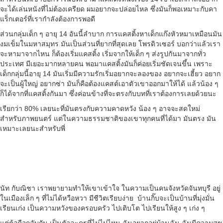
จะได้เล่นหนังที่ไม่ต้องเครียด ผมอยากจะปล่อยไหล ซึ่งมันก็พอเหมาะกับคา
แร็กเตอร์ที่เรากำลังต้องการพอดี
ส่วนกลุ่มเด็ก ๆ อายุ 14 อันนี้ลำบาก การแคสติ้งหาเด็กแก๊งหัวหมาเหมือนมัน
งมเข็มในมหาสมุทร มันเป็นส่วนที่ยากที่สุดเลย โพรดิวเซอร์ บอกว่าแล้วเรา
จะหามาจากไหน ก็ต้องเริ่มแคสติ้ง เริ่มจากให้เด็ก ๆ ส่งรูปกันมาจากทั่ว
ประเทศ มีเยอะมากหลายคน พอมาแคสติ้งมันก็ค่อยเริ่มชัดเจนขึ้น เพราะ
เด็กกลุ่มนี้อายุ 14 มันเริ่มมีความรักเริ่มอยากจะลองของ อยากจะเฮี้ยว อยาก
จะเป็นผู้ใหญ่ อยากซ่า มันก็คือต้องแคสต์เอาตัวเขาออกมาให้ได้ แล้วน้อง ๆ
ก็ได้จากที่แคสติ้งกันมา ซึ่งค่อนข้างที่จะตรงกับบทที่เราต้องการเลยด้วยนะ
เรียกว่า 80% เลยนะที่มันตรงกับความคาดหวัง น้อง ๆ อาจจะสดใหม่
สำหรับภาพยนตร์ แต่ในความธรรมชาติของเขาทุกคนที่ได้มา มันตรง มัน
เหมาะเลยนะสำหรับพี่
นัท กับณิชา เราพยายามทำให้เขาเข้าใจ ในความเป็นคนจังหวัดจันทบุรี อยู่
ในเมืองเล็ก ๆ ที่ไม่ได้หวือหวา มีชีวิตเรียบง่าย บ้านกิ๊บจะเป็นบ้านที่มุ่งมั่น
เรียนเก่ง เป็นความหวังของครอบครัว ไปเติบโต ไปเรียนให้สูง ๆ เก่ง ๆ