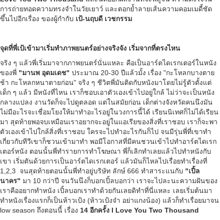
การถ่ายทอดความทรงจำในวัยเยาว์ และตอกย้ำลายเส้นความคอมเมดี้ชัด
ขึ้นไปอีกเรื่อง ของผู้กำกับ
เป้-นฤบดี เวชกรรม
จุดที่พี่เป้เข้ามาเริ่มทำภาพยนตร์อย่างจริงจัง เริ่มจากที่ตรงไหน
จริง ๆ แล้วพี่เริ่มมาจากภาพยนตร์นั่นแหละ คือเป็นอาร์ตไดเรกเตอร์ในหนัง
ของพี่
"มานพ อุดมเดช"
ประมาณ 20-30 ปีแล้วมั้ง เรื่อง "กะโหลกบางตาย
ช้า กะโหลกหนาตายก่อน" จริง ๆ ชีวิตพี่มันติดกับหนังมาโดยไม่รู้ตัวตั้งแต่
เด็ก ๆ แล้ว มีหนังที่ไหน เราก็ชอบเอาตัวเองเข้าไปอยู่ใกล้ ไม่ว่าจะเป็นหนัง
กลางแปลง งานวัดก็จะไปดูตลอด
แต่ในสมัยก่อน เด็กต่างจังหวัดคนนึงมัน
ไม่มีอะไรจะเชื่อมโยงให้มาทำอะไรอยู่ในวงการนี้ได้ เรียนนิเทศก็ไม่ได้เรียน
มา สุดท้ายพอจบเหมือนเราอยากจะอยู่ในแอเรียของสิ่งที่เราชอบ เราก็จะพา
ตัวเองเข้าไปใกล้สิ่งที่เราชอบ ใครจะไปทำอะไรกันก็ไป จนมีรุ่นพี่ที่เขาทำ
เกี่ยวกับทีวีเขาก็ชวนเข้ามาทำ พอมีโอกาสที่มีคนชวนเข้าไปทำอาร์ตไดเรก
เตอร์หนัง ตอนนั้นพี่ทำรายการทำโฆษณา พี่ก็เลิกทำเลยแล้วไปทำหนังกับ
เขา เริ่มตันด้วยการเป็นอาร์ตไดเรกเตอร์ แล้วมันก็ไหลไปเรื่อยทำเรื่องที่
1,2,3 จนสุดท้ายตอนนั้นพี่ทำอยู่บริษัท ลักษ์ 666 ทำสาระแนกับ
"เปิ้ล
นาคร"
มา 10 กว่าปี จนวันนึงก็
บอกเปิ้ลบอกว่า เราจะไปละนะความฝันของ
เราคืออยากทำหนัง เปิ้ลบอกเราทำด้วยกันเลยดิทำที่นี่แหละ เลยเริ่มต้นมา
ทำหนังเรื่องแรกก็เป็นห้าวเป้ง (ห้าวเป้งจ๋า อย่าแกงน้อง) แล้วก็ทำเรื่อยมาจน
low season ถึงตอนนี้ เรื่อง
14 อีกครั้ง I Love You Two Thousand