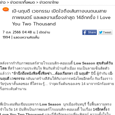
ข่าว
>
ข่าวดาราทั้งหมด
>
ข่าวดาราไทย
เป้-นฤบดี เวชกรรม เปิดใจถึงเส้นทางบนถนนสาย
ภาพยนตร์ และผลงานเรื่องล่าสุด 14อีกครั้ง I Love
You Two Thousand
7 ต.ค. 2566 04:48 น. | เปิดอ่าน
1994 |
แสดงความคิดเห็น
หลังจากกำกับภาพยนตร์สายโรแมนติก-คอมเมดี้
Low Season สุขสันต์วัน
โสด
ที่สร้างความประทับใจ ฟินกันทั่วบ้านทั่วเมือง จนเป็นลายเซ็นติดตัว
แล้วว่า
"ถ้านึกถึงหนังฟีลซึ้งฟีลซ่า…ต้องเรียกหา เป้ นฤบดี"
ปีนี้ ผู้กำกับ
เป้-
นฤบดี เวชกรรม
กลับมาสร้างสีสันให้กับวงการหนังไทยอีกครั้ง กับเรื่องราว
วัยรุ่นขาสั้นคอซอง ที่ใครจะรู้... ว่าจุดเริ่มต้นของเลข 14 มาจากนักร้องสาย
ร็อกระดับตำนาน
พี่เป้ระดมทีมเขียนบทจาก
Low Season
บุกเมืองจันทบุรี รื้อฟื้นความทรง
จำในวัย 14 บันทึกเป็นภาพยนตร์โรแมนติก-คอมเมดี้ ในเรื่อง
14อีกครั้ง
I
Love You Two Thousand
และนี่คืออีกผลงานที่จะพิสูจน์ ความตั้งใจใน