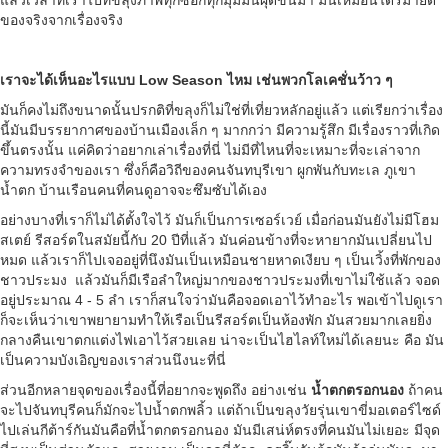
แล้วเวลาที่เราไปที่ขลุงภาพทุกซอกทุกมุมมันผุดขึ้นมา มันเหมือนได้รีมายด์
ของจริงจากเรื่องจริง
เราจะได้เห็นอะไรแบบ Low Season ไหม เช่นพวกโลเคชั่นว้าว ๆ
มันก็คงไม่ถึงขนาดนั้นปรกติที่ขลุงก็ไม่ใช่ที่เที่ยวหลักอยู่แล้ว แต่เรียกว่าเรื่อง
นี้มันมีบรรยากาศของบ้านเมืองเล็ก ๆ มากกว่า มีความรู้สึก มีเรื่องราวที่เกิด
ขึ้นตรงนั้น แค่คิดว่าอยากเล่าเรื่องที่นี่ ไม่มีที่ไหนที่จะเหมาะที่จะเล่าจาก
ความทรงจำของเรา ซึ่งก็คือวิถีของคนจันทบุรีเขา ผูกพันกับทะเล ภูเขา
น้ำตก บ้านเรือนคนที่คนดูอาจจะซึมซับได้เอง
อย่างบางที่เราก็ไม่ได้ตั้งใจไว้ มันก็เป็นการเซอร์เวย์ เมื่อก่อนมันยังไม่มีโฮม
สเตย์ รีสอร์ตในสมัยนี้กับ 20 ปีที่แล้ว มันค่อนข้างที่จะหายากมันเปลี่ยนไป
หมด แล้วเราก็ไปเจออยู่ที่นึงมันเป็นเหมือนชายหาดเงียบ ๆ เป็นเวิ้งที่พักของ
ชาวประมง แล้วมันก็มีเรือลำใหญ่มากของชาวประมงที่เขาไม่ใช้แล้ว จอด
อยู่ประมาณ 4 - 5 ลำ เราก็สนใจว่ามันคือจอดเอาไว้ทำอะไร พอเข้าไปดูเรา
ก็จะเห็นว่าเขาพยายามทำให้เรือเป็นรีสอร์ตเป็นห้องพัก มันสวยมากเลยยิ่ง
กลางคืนเขาตกแต่งไฟเอาไว้สวยเลย น่าจะเป็นไฮไลท์ใหม่ได้เลยนะ คือ มัน
เป็นความบังเอิญของเราส่วนนึงนะที่นี่
ส่วนอีกหลายจุดของเรื่องนี้ที่อยากจะพูดถึง อย่างเช่น
น้ำตกตรอกนอง
ถ้าคน
จะไปจันทบุรีคนก็มักจะไปน้ำตกพลิ้ว แต่ถ้าเป็นขลุงวัยรุ่นเขาขี่มอเตอร์ไซด์
ไปเล่นกีต้าร์กันมันคือที่น้ำตกตรอกนอง มันมีเสน่ห์ตรงที่คนมันไม่เยอะ มีจุด