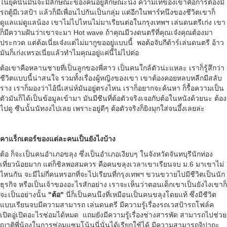
ในยุคนั้นมันจะมีลักษณะของคนอยู่ลักษณะนึง ความเท่ของเขาคือการต้องมี
รถตู้มีเวสป้า แล้วก็มีเพื่อนไปกันเป็นกลุ่ม แต่อีกในพาร์ทนึงของชีวิตเขาก็
ดูแลแม่ดูแลน้อง เขาไม่ไปไหนไม่มาเรียนต่อในกรุงเทพฯ เล่นดนตรีเก่ง เขา
ก็มีความฝันว่าเขาจะมา Hot wave ถ้าคุณมีวงดนตรีที่คุณเจ๋งคุณต้องมา
ประกวด แต่ต้อเนี่ยเจ๋งแต่ไม่มากูขออยู่แบบนี้ พอต้อจับกีต้าร์เล่นดนตรี อ้าว
มันก็เก่งเหรอเนี่ยแล้วทำไมคุณอยู่แค่นี้ไม่ไปต่อ
ต้อเขาคือหลานชายที่เป็นลูกของพี่สาว เป็นคนใกล้ตัวน่ะแหละ เราก็รู้สึกว่า
ชีวิตแบบนี้น่าสนใจ รวมทั้งเรื่องผู้หญิงของเขา เขาต้องคอยหลบหลีกมีสลับ
ราง เราก็มองว่าไอ้นี่เสน่ห์มันอยู่ตรงไหน เราก็อยากจะค้นหา ก็รื้อความเป็น
ตัวมันก็ได้เป็นข้อมูลเข้ามา มันมีซีนที่ต้อตัวจริงเจอกับต้อในหนังด้วยนะ ต้อง
ไปดู ซีนนั้นนัทงงไปเลย เพราะอยู่ดีๆ ต้อตัวจริงก็ยิงมุกใส่จนอึ้งเลยล่ะ
คาแร็กเตอร์ของแต่ละคนเป็นยังไงบ้าง
ต้อ ก็จะเป็นคนอำเภอขลุง ซึ่งเป็นอำเภอเงียบๆ ในจังหวัดจันทบุรีนักท่อง
เที่ยวน้อยมาก แต่ก็ชิลพอสมควร คือคนขลุงเวลาเขาเรียนจบ ม.6 มาเขาไม่
ไหนกัน จะมีไม่กี่คนหรอกที่จะไปเรียนที่กรุงเทพฯ ขวนขวายไปมีชีวิตเป็นนัก
ธุรกิจ หรือเป็นเจ้าของอะไรสักอย่าง เราจะเห็นว่าตอนเด็กเขาเป็นยังไงเขาก็
จะเป็นอย่างนั้น
"ต้อ"
นี่ก็เป็นคนนึงที่เหมือนเป็นคนขลุงโดยแท้ ซึ่งมีชีวิต
แบบเรียนจบมีความสามารถ เล่นดนตรี มีความรู้เรื่องรถเวสป้ารถโฟล์ค
เปิดอู่เปิดอะไรซ่อมได้หมด แถมยังมีความรู้เรื่องช่างสารพัด สามารถไปช่วย
ญาติพี่น้องในการซ่อมแซมโน้นนี่นั่นได้เรียกใช้ได้ มีความสามารถจิปาถะ