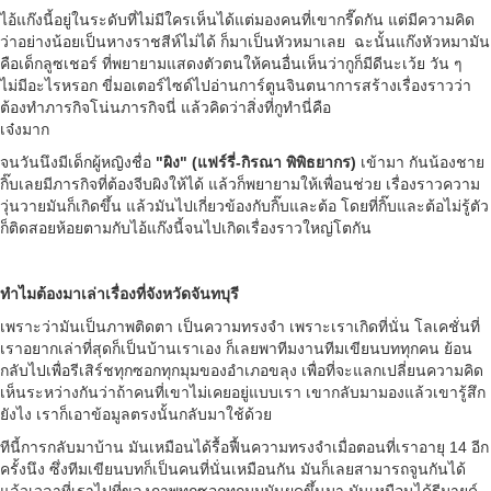
ไอ้แก๊งนี้อยู่ในระดับที่ไม่มีใครเห็นได้แต่มองคนที่เขากรี๊ดกัน แต่มีความคิด
ว่าอย่างน้อยเป็นหางราชสีห์ไม่ได้ ก็มาเป็นหัวหมาเลย ฉะนั้นแก๊งหัวหมามัน
คือเด็กลูซเชอร์ ที่พยายามแสดงตัวตนให้คนอื่นเห็นว่ากูก็มีดีนะเว้ย วัน ๆ
ไม่มีอะไรหรอก ขี่มอเตอร์ไซด์ไปอ่านการ์ตูนจินตนาการสร้างเรื่องราวว่า
ต้องทำภารกิจโน่นภารกิจนี่ แล้วคิดว่าสิ่งที่กูทำนี่คือ
เจ๋งมาก
จนวันนึงมีเด็กผู้หญิงชื่อ
"ผิง" (
แฟร์รี่-กิรณา พิพิธยากร)
เข้ามา กันน้องชาย
กิ๊บเลยมีภารกิจที่ต้องจีบผิงให้ได้ แล้วก็พยายามให้เพื่อนช่วย เรื่องราวความ
วุ่นวายมันก็เกิดขึ้น แล้วมันไปเกี่ยวข้องกับกิ๊บและต้อ โดยที่กิ๊บและต้อไม่รู้ตัว
ก็ติดสอยห้อยตามกับไอ้แก๊งนี้จนไปเกิดเรื่องราวใหญ่โตกัน
ทำไมต้องมาเล่าเรื่องที่จังหวัดจันทบุรี
เพราะว่ามันเป็นภาพติดตา เป็นความทรงจำ เพราะเราเกิดที่นั่น โลเคชั่นที่
เราอยากเล่าที่สุดก็เป็นบ้านเราเอง ก็เลยพาทีมงานทีมเขียนบททุกคน ย้อน
กลับไปเพื่อรีเสิร์ชทุกซอกทุกมุมของอำเภอขลุง เพื่อที่จะแลกเปลี่ยนความคิด
เห็นระหว่างกันว่าถ้าคนที่เขาไม่เคยอยู่แบบเรา เขากลับมามองแล้วเขารู้สึก
ยังไง เราก็เอาข้อมูลตรงนั้นกลับมาใช้ด้วย
ทีนี้การกลับมาบ้าน มันเหมือนได้รื้อฟื้นความทรงจำเมื่อตอนที่เราอายุ 14 อีก
ครั้งนึง ซึ่งทีมเขียนบทก็เป็นคนที่นั่นเหมือนกัน มันก็เลยสามารถจูนกันได้