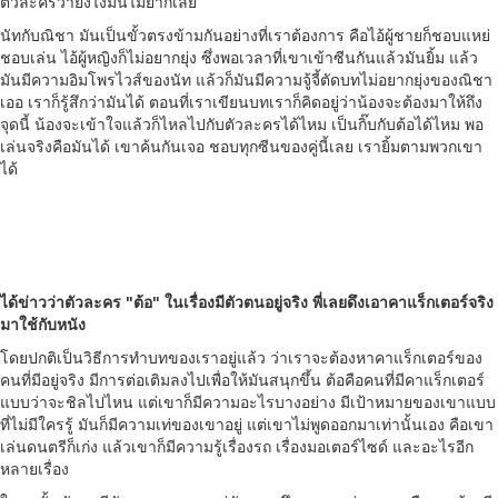
ตัวละครว่ายังไงมันไม่ยากเลย
นัทกับณิชา มันเป็นขั้วตรงข้ามกันอย่างที่เราต้องการ คือไอ้ผู้ชายก็ชอบแหย่
ชอบเล่น ไอ้ผู้หญิงก็ไม่อยากยุ่ง ซึ่งพอเวลาที่เขาเข้าซีนกันแล้วมันยิ้ม แล้ว
มันมีความอิมโพรไวส์ของนัท แล้วก็มันมีความจู้จี้ตัดบทไม่อยากยุ่งของณิชา
เออ เราก็รู้สึกว่ามันได้ ตอนที่เราเขียนบทเราก็คิดอยู่ว่าน้องจะต้องมาให้ถึง
จุดนี้ น้องจะเข้าใจแล้วก็ไหลไปกับตัวละครได้ไหม เป็นกิ๊บกับต้อได้ไหม พอ
เล่นจริงคือมันได้ เขาค้นกันเจอ ชอบทุกซีนของคู่นี้เลย เรายิ้มตามพวกเขา
ได้
ได้ข่าวว่าตัวละคร "ต้อ" ในเรื่องมีตัวตนอยู่จริง พี่เลยดึงเอาคาแร็กเตอร์จริง
มาใช้กับหนัง
โดยปกติเป็นวิธีการทำบทของเราอยู่แล้ว ว่าเราจะต้องหาคาแร็กเตอร์ของ
คนที่มีอยู่จริง มีการต่อเติมลงไปเพื่อให้มันสนุกขึ้น ต้อคือคนที่มีคาแร็กเตอร์
แบบว่าจะชิลไปไหน แต่เขาก็มีความอะไรบางอย่าง มีเป้าหมายของเขาแบบ
ที่ไม่มีใครรู้ มันก็มีความเท่ของเขาอยู่ แต่เขาไม่พูดออกมาเท่านั้นเอง คือเขา
เล่นดนตรีก็เก่ง แล้วเขาก็มีความรู้เรื่องรถ เรื่องมอเตอร์ไซด์ และอะไรอีก
หลายเรื่อง