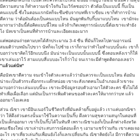
แต่ต้อคือกลับกัน เป็นตัวละครที่ไม่ไปไหน ฉันอยากอยู่บ้านฉัน ฉันมีความสุข
มีความสบาย ก็ทำความเข้าใจกันในเวิร์คชอปว่า ตัวต้อเป็นแบบนี้ กิ๊บเป็น
คนแบบนี้ ซี่งในตอนแรกนัทก็จะซึมซับจากบทที่เราเขียน เขาก็ทำการบ้าน
ตีความ ว่าต้อมันต้องเป็นคนแบบไหน มันผูกพันกับกิ๊บมาแบบไหน เขามักจะ
มาถามว่าอันนี้ต้อคิดแบบนี้ไหม แล้วถ้าเกิดเหตุการณ์แบบนี้ต้อเขาจะทำยัง
ไง นัทเขาเป็นคนที่ทำการบ้านละเอียดเยอะมาก
แต่พอตอนถ่ายตามบทได้สักประมาณ 3-4 ซีน ที่มันก็ไหลไปตามอารมณ์
สมมติว่าบทมันไปขวา นัทก็จะไปซ้าย เราก็ถามว่าทำไมทำแบบนั้นล่ะ เขาก็
บอกว่าเขาคิดไว้อีกแบบนึง มันน่าจะเป็นแบบนั้นแบบนี้ ซึ่งตอนหลังเราก็ให้
เขาเล่นเอาไว้ สามแบบสี่แบบอะไรก็ว่าไป จนเราจะมีคำพูดติดกองเลยว่า
"แล้วแต่นัท"
คือนัทเขาตีความ จนเข้าใจตัวละครแล้วว่ามันควรจะเป็นแบบไหน ต้อมัน
น่าจะเป็นตัวกระด๊อกกระแด๊กหน่อย เขาจะสังเกตคนในอำเภอแล้วเขาจะ
มาบอกว่าจะเล่นแบบนี้นะ เขาจะมีข้อมูลรอบตัวเอามาใส่ตัวละคร ซึ่งไม่ได้
ทำเพื่อเผื่อเลือก แต่มันเป็นการเพิ่มตัวตนของตัวละครให้มากกว่าบท แล้ว
ออกมาโอเคเลย
ส่วน ณิชา เขามีอินเนอร์ในชีวิตจริงที่มันคล้ายกิ๊บอยู่แล้ว เราแค่บอกณิชา
ว่า ให้ดึงส่วนตรงนั้นมาใช้ในความเป็นกิ๊บ ดึงความสุขความสนุกในตอนที่
เป็นเด็กออกมา เขาก็เป็นกิ๊บได้ในทันที เพราะณิชาเองก็เป็นเด็กต่างจังหวัด
คนเชียงใหม่ เขาเล่าประสบการณ์ตอนเด็ก ๆ เอามาแชร์ร่วมกัน เขาเคยเจอ
อะไร เขาเที่ยวเล่นกับเพื่อนยังไงก็แลกเปลี่ยนกัน ณิชาคิดยังไง มีการตีความ