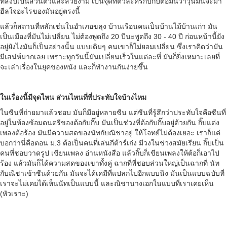
ที่สงบเป็นส่วนตัวและสวยงาม เป็นจุดที่ตัวละครกิ๊บกับต้อมันว้าวุ่นมันจะมา
ฮีลใจอะไรของมันอยู่ตรงนี้
แล้วก็สถานที่หลักเช่นในอำเภอขลุง บ้านเรือนคนเป็นบ้านไม้บ้านเก่า มัน
เป็นเมืองที่มันไม่เปลี่ยน ไม่ต้องพูดถึง 20 ปีนะพูดถึง 30 - 40 ปี ก่อนหน้านี้ยัง
อยู่ยังไงมันก็เป็นอย่างนั้น แบบเดิมๆ คนเขาก็ไม่ยอมเปลี่ยน ซึ่งเราคิดว่ามัน
มีเสน่ห์มากเลย เพราะทุกวันนี้มันเปลี่ยนเร็วในแต่ละที่ มันก็ยิ่งเหมาะเลยที่
จะเล่าเรื่องในยุคของหนัง และก็ทำงานกันง่ายขึ้น
ในเรื่องนี้มีจุดไหน ส่วนไหนที่พี่ประทับใจบ้างไหม
ในซีนที่ถ่ายมาแล้วชอบ มันก็มีอยู่หลายซีน แต่ซีนที่รู้สึกว่าประทับใจคือซีนที่
อยู่ในห้องซ้อมดนตรีของต้อกับกิ๊บ มันเป็นช่วงที่ต้อกับกิ๊บอยู่ด้วยกัน กิ๊บแต่ง
เพลงต้อร้อง มันมีความสดของนัทกับณิชาอยู่ ให้โจทย์ไม่ต้องเยอะ เราก็แค่
บอกว่านี่คือตอน ม.3 ต้อเป็นคนที่เล่นกีต้าร์เก่ง มีวงในช่วงสมัยเรียน กิ๊บเป็น
คนที่ชอบวาดรูป เขียนเพลง อ่านหนังสือ แล้วกิ๊บก็เขียนเพลงให้ต้อก็เอาไป
ร้อง แล้วมันก็ได้ความสดของเขาทั้งคู่ ฉากที่พี่ชอบส่วนใหญ่เป็นฉากที่ นัท
กับณิชาเข้าซีนด้วยกัน มันจะได้เคมีที่แปลกไปอีกแบบนึง มันเป็นแบบฉบับที่
เราจะไม่เคยได้เห็นนัทเป็นแบบนี้ และณิชานางเอกในแบบที่เราเคยเห็น
(หัวเราะ)