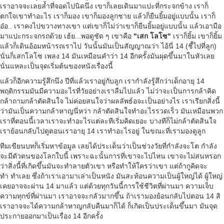
เราอาจจะเลยล้ำที่จอดไปนิดนึง เขาก็เลยเดินมาแปะที่กระจกข้าง เราก็
ตกใจเขาทำอะไร เราก็มอง เขาก็มองลูกชาย แล้วก็ยืนยิ้มอยู่แบบนั้น เราก็
อ๋อ.. เราคงไปขวางทางเขา แต่เขาก็ไม่ว่าเขาก็ยืนยิ้มอยู่แบบนั้น แล้วเอามือ
มาแปะกระจกรถด้วย เฮ้ย...พอดูชัด ๆ เขาคือ
"เสก โลโซ"
เราก็ยิ้ม เขาก็ยิ้ม
แล้วก็เดินอ้อมหน้ารถเราไป วันนั้นมันเป็นสัญญาณว่า ไอ้นี่ 14 (ชี้ไปที่ลูก)
นั่นก็เสกโลโซ เพลง 14 มันเหมือนคำว่า 14 อีกครั้งมันผุดขึ้นมาในหัวเลย
นั่นแหละเป็นจุดเริ่มต้นของหนังเรื่องนี้
แล้วก็อีกความรู้สึกนึง ปีที่แล้วเราอยู่กับลูก เรากำลังรู้สึกว่าเด็กอายุ 14
พฤติกรรมมันมีความอะไรที่วัยอย่างเราลืมไปแล้ว ไม่ว่าจะเป็นการกล้าคิด
กล้าถามกล้าตัดสินใจ ไม่ค่อยสนใจว่าผลลัพธ์อจะเป็นอย่างไร เราเรียกสิ่งนี้
ว่ามันเป็นความกล้าหาญนี่หว่า กล้าตัดสินใจทำอะไรรวดเร็ว มันเหมือนพวก
เราที่ตอนนี้เวลาเราจะทำอะไรแต่ละทีเริ่มคิดเยอะ บางทีก็ไม่กล้าตัดสินใจ
เราย้อนกลับไปดูตอนเราอายุ 14 เราทำอะไรอยู่ ในขณะที่เรามองดูลูก
ทีมเขียนบทก็เริ่มหาข้อมูล เลยได้ประเด็นว่าเป็นช่วงวัยที่กำลังจะโต กำลัง
จะมีตัวตนของโลกใบนี้ เพราะฉะนั้นการที่เขาจะไปไหน เขาจะไม่สนหรอก
ว่าสิ่งนี้ที่เกิดขึ้นมันจะทำลายตัวเขา หรือทำให้ใครว่าเขา แต่ถ้ากูคิดจะ
ทำ ทำเลย ซึ่งถ้าเราเอามาเล่าเป็นหนัง มันสะท้อนความเป็นผู้ใหญ่ได้ ผู้ใหญ่
เคยอาจจะผ่าน 14 มาแล้ว แต่ด้วยทุกวันนี้การใช้ชีวิตที่ผ่านมา ความเจ็บ
ความทุกข์ที่ผ่านมา เราอาจจะกลัวมากขึ้น ถ้าเรามองย้อนกลับไปตอน 14 สิ
เราอาจจะได้ความกล้าหาญกลับคืนมาก็ได้ ก็เกิดเป็นประเด็นขึ้นมา มันจุด
ประกายออกมาเป็นเรื่อง 14 อีกครั้ง