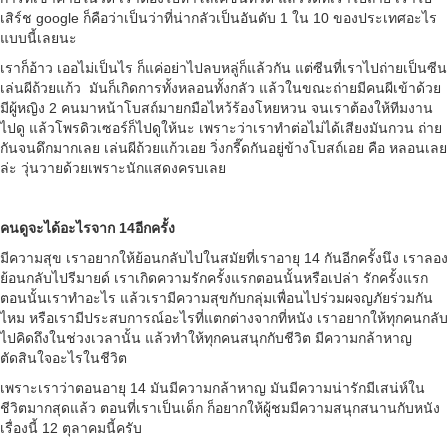
เสิร์ช google ก็คือว่าเป็นว่าที่น่ากลัวเป็นอันดับ 1 ใน 10 ของประเทศอะไร
แบบนี้เลยนะ
เราก็อ้าว เออไม่เป็นไร ก็แค่อย่าไปลบหลู่ก็แล้วกัน แต่ซีนที่เราไปถ่ายเป็นซีน
เล่นผีถ้วยแก้ว มันก็เกิดการทั้งหลอนทั้งกลัว แล้วในขณะถ่ายมีคนผีเข้าด้วย
มีผู้หญิง 2 คนมาหน้าโบสถ์มายกมือไหว้ร้องโหยหวน จนเราต้องให้ทีมงาน
ไปดู แล้วโพรดิวเซอร์ก็ไปดูให้นะ เพราะว่าเราทำต่อไม่ได้เสียงมันกวน ถ่าย
กันจนดึกมากเลย เล่นผีถ้วยแก้วเอย วิ่งกรี๊ดกันอยู่ข้างโบสถ์เอย คือ หลอนเลย
ล่ะ วุ่นวายด้วยเพราะนักแสดงครบเลย
คนดูจะได้อะไรจาก 14อีกครั้ง
มีความสุข เราอยากให้ย้อนกลับไปในสมัยที่เราอายุ 14 กันอีกครั้งนึง เราลอง
ย้อนกลับไปรีมายด์ เราเกิดความรักครั้งแรกตอนนั้นหรือเปล่า รักครั้งแรก
ตอนนั้นเราทำอะไร แล้วเรามีความสุขกับกลุ่มเพื่อนไปร่วมผจญภัยร่วมกัน
ไหม หรือเรามีประสบการณ์อะไรที่แตกต่างจากที่หนัง เราอยากให้ทุกคนกลับ
ไปคิดถึงในช่วงเวลานั้น แล้วทำให้ทุกคนสนุกกับชีวิต มีความกล้าหาญ
ตัดสินใจอะไรในชีวิต
เพราะเราว่าตอนอายุ 14 มันมีความกล้าหาญ มันมีความน่ารักมีเสน่ห์ใน
ชีวิตมากสุดแล้ว ตอนที่เราเป็นเด็ก ก็อยากให้ผู้ชมมีความสนุกสนานกับหนัง
เรื่องนี้ 12 ตุลาคมนี้ครับ