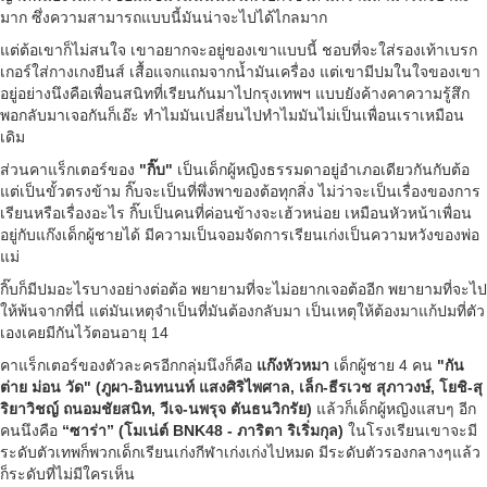
มาก ซึ่งความสามารถแบบนี้มันน่าจะไปได้ไกลมาก
แต่ต้อเขาก็ไม่สนใจ เขาอยากจะอยู่ของเขาแบบนี้ ชอบที่จะใส่รองเท้าเบรก
เกอร์ใส่กางเกงยีนส์ เสื้อแจกแถมจากน้ำมันเครื่อง แต่เขามีปมในใจของเขา
อยู่อย่างนึงคือเพื่อนสนิทที่เรียนกันมาไปกรุงเทพฯ แบบยังค้างคาความรู้สึก
พอกลับมาเจอกันก็เอ๊ะ ทำไมมันเปลี่ยนไปทำไมมันไม่เป็นเพื่อนเราเหมือน
เดิม
ส่วนคาแร็กเตอร์ของ
"กิ๊บ"
เป็นเด็กผู้หญิงธรรมดาอยู่อำเภอเดียวกันกับต้อ
แต่เป็นขั้วตรงข้าม กิ๊บจะเป็นที่พึ่งพาของต้อทุกสิ่ง ไม่ว่าจะเป็นเรื่องของการ
เรียนหรือเรื่องอะไร กิ๊บเป็นคนที่ค่อนข้างจะเฮ้วหน่อย เหมือนหัวหน้าเพื่อน
อยู่กับแก๊งเด็กผู้ชายได้ มีความเป็นจอมจัดการเรียนเก่งเป็นความหวังของพ่อ
แม่
กิ๊บก็มีปมอะไรบางอย่างต่อต้อ พยายามที่จะไม่อยากเจอต้ออีก พยายามที่จะไป
ให้พ้นจากที่นี่ แต่มันเหตุจำเป็นที่มันต้องกลับมา เป็นเหตุให้ต้องมาแก้ปมที่ตัว
เองเคยมีกันไว้ตอนอายุ 14
คาแร็กเตอร์ของตัวละครอีกกลุ่มนึงก็คือ
แก๊งหัวหมา
เด็กผู้ชาย 4 คน
"กัน
ต่าย ม่อน วัด"
(ภูผา-อินทนนท์ แสงศิริไพศาล
,
เล็ก-ธีรเวช สุภาวงษ์
, โยชิ-สุ
ริยาวิชญ์ ถนอมชัยสนิท, วีเจ-นพรุจ
ตันธนวิกรัย)
แล้วก็เด็กผู้หญิงแสบๆ อีก
คนนึงคือ
“ซาร่า”
(โมเน่ต์
BNK48 - ภาริตา ริเริ่มกุล)
ในโรงเรียนเขาจะมี
ระดับตัวเทพก็พวกเด็กเรียนเก่งกีฬาเก่งเก่งไปหมด มีระดับตัวรองกลางๆแล้ว
ก็ระดับที่ไม่มีใครเห็น