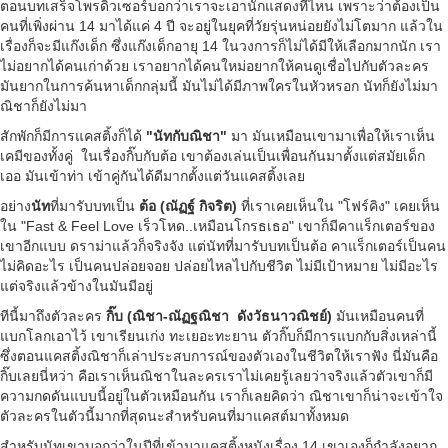
ตอนบทเสร็จโพรดิวเซอร์บอกว่าเราจะเอานักแสดงที่ไหน เพราะว่าต้องเป็น
คนที่เพิ่งผ่าน 14 มาได้แค่ 4 ปี จะอยู่ในยุคที่วัยรุ่นหน่อยยังไม่โตมาก แล้วใน
เรื่องก็จะมีแก๊งเด็ก ซึ่งแก๊งเด็กอายุ 14 ในวงการก็ไม่ได้มีให้เลือกมากนัก เรา
ไม่อยากได้คนเก่าด้วย เราอยากได้คนใหม่อยากให้คนดูเชื่อไปกับตัวละคร
มันยากในการค้นหาเด็กกลุ่มนี้ มันไม่ได้มีภาพใครในหัวหรอก นัทก็ยังไม่มา
ณิชาก็ยังไม่มา
สักพักก็มีการแคสติ้งก็ได้
"นัทกับณิชา"
มา มันเหมือนเขามาเพื่อให้เราเห็น
เคมีของทั้งคู่ ในเรื่องกิ๊บกับต้อ เขาต้องเล่นเป็นเพื่อนกันมาตั้งแต่สมัยเด็ก
เออ มันเข้าท่า เข้าคู่กันได้ดีมากตั้งแต่วันแคสติ้งเลย
อย่าง
นัท
ที่มารับบทเป็น
ต้อ (ณัฏฐ์ กิจริต)
ที่เราเคยเห็นใน "โฟร์คิง" เคยเห็น
ใน "Fast & Feel Love เร็วโหด..เหมือนโกรธเธอ" เขาก็มีคาแร็กเตอร์ของ
เขาอีกแบบ ดราม่าแล้วก็จริงจัง แต่นัทที่มารับบทเป็นต้อ คาแร็กเตอร์เป็นคน
ไม่คิดอะไร เป็นคนปล่อยจอย ปล่อยไหลไปกับชีวิต ไม่มีเป้าหมาย ไม่มีอะไร
แต่จริงแล้วข้างในมันมีอยู่
ทีนี้มาถึงตัวละคร
กิ๊บ
(
ณิชา-ณัฏฐณิชา ดังวัธนาวณิชย์)
มันเหมือนคนที่
แบกโลกเอาไว้ เขาเรียนเก่ง ทะเยอะทะยาน ตัวกิ๊บก็มีการแบกกับสิ่งเหล่านี้
ซึ่งตอนแคสติ้งณิชาก็เล่าประสบการณ์ของตัวเองในชีวิตให้เราฟัง นี่มันคือ
กิ๊บเลยนี่หว่า คือเราเห็นณิชาในละครเราไม่เคยรู้เลยว่าจริงแล้วตัวเขาก็มี
ความกดดันแบบนี้อยู่ในตัวเหมือนกัน เราก็เลยคิดว่า ณิชาเขาก็น่าจะเข้าใจ
ตัวละครในตัวนี้มากที่สุดนะสำหรับคนที่มาแคสต์มาทั้งหมด
สำหรับนัทเขาบอกว่าในปีที่เข้ามาแคสติ้งหนังเรื่อง 14 เขาเองก็กำลังอยาก