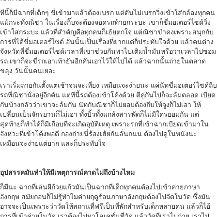
ทีนี้ก็มีฉากที่เด็กๆ ขี่เข้ามาแล้วต้องเบรก แต่ดันไม่เบรกวิ่งเข้าใส่กล้องทุกคน
แม้กระทั่งณิชา ในเรื่องกิ๊บจะต้องจอดรถท้ายกระบะ เขาก็ขี่มอเตอร์ไซด์วิ่ง
เข้าใส่กระบะ แล้วที่สำคัญคือทุกคนก็เฮ้ยตกใจ แต่ณิชาขำคงเพราะสนุกกับ
การที่ได้ขี่มอเตอร์ไซด์ อันนั้นเป็นเรื่องที่ยากแต่ก็ประทับใจด้วย แล้วคนต่าง
จังหวัดที่ขี่มอเตอร์ไซด์เวลาที่เขาช่วยกันพาไปเติมน้ำมันหรือว่าเวลาไปซ่อม
รถ เขาก็จะขี่รถเอาเท้ายันอีกคันเอาไว้ให้ไปได้ แล้วฉากนั้นถ่ายในตลาด
ขลุง วันนั้นคนเยอะ
เราเริ่มถ่ายกันตั้งแต่เช้าจนจะเที่ยง เหมือนจะง่ายนะ แค่นัทขี่มอเตอร์ไซด์ถีบ
รถที่ณิชานั่งอยู่อีกคัน แต่ทีนี้รถต้องเข้าโค้งด้วย ตีคู่กันไปก็จะล้มตลอด เบียด
กันบ้างกลัวว่าเขาจะล้มกัน นัทกับณิชาก็ไม่ยอมต้องถีบให้จูงก็ไม่เอา ให้
เปลี่ยนเป็นจักรยานก็ไม่เอา ทั้งบิ้วทั้งแกล้งสารพัดก็ไม่มีใครยอมกัน แต่
สุดท้ายก็ทำได้ก็มีเกือบที่จะเกิดอุบัติเหตุ เพราะรถที่เข้าฉากเบียดเข้ามาใน
จังหวะที่เข้าโค้งพอดี กองถ่ายนี่ร้องเฮ้ยกันลั่นถนน ต้องไปดูในหนังนะ
เหมือนจะง่ายแต่ยาก และก็ประทับใจ
อุปสรรคมันทำให้มีเหตุการณ์คาดไม่ถึงบ้างไหม
ก็มีนะ ฉากที่เล่นผีถ้วยแก้วมันเป็นฉากที่เด็กทุกคนต้องไปเข้าค่ายภาษา
อังกฤษ สมัยก่อนก็ไม่รู้ทำไมค่ายฤดูร้อนภาษาอังกฤษต้องไปจัดในวัด ซึ่งมัน
อาจจะเป็นเพราะว่าวัดให้สถานที่ฟรีเป็นที่พักสำหรับเด็กหลายคน แล้วก็ไอ้
การที่เข้าค่ายในวัด เราต้องไปหาโลเคชั่นที่วัด แล้ววัดที่เราไปถ่าย เราไป