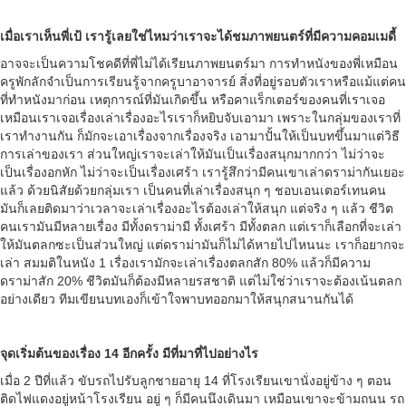
เมื่อเราเห็นพี่เป้ เรารู้เลยใช่ไหมว่าเราจะได้ชมภาพยนตร์ที่มีความคอมเมดี้
อาจจะเป็นความโชคดีที่พี่ไม่ได้เรียนภาพยนตร์มา การทำหนังของพี่เหมือน
ครูพักลักจำเป็นการเรียนรู้จากครูบาอาจารย์ สิ่งที่อยู่รอบตัวเราหรือแม้แต่คน
ที่ทำหนังมาก่อน เหตุการณ์ที่มันเกิดขึ้น หรือคาแร็กเตอร์ของคนที่เราเจอ
เหมือนเราเจอเรื่องเล่าเรื่องอะไรเราก็หยิบจับเอามา เพราะในกลุ่มของเราที่
เราทำงานกัน ก็มักจะเอาเรื่องจากเรื่องจริง เอามาปั้นให้เป็นบทขึ้นมาแต่วิธี
การเล่าของเรา ส่วนใหญ่เราจะเล่าให้มันเป็นเรื่องสนุกมากกว่า ไม่ว่าจะ
เป็นเรื่องอกหัก ไม่ว่าจะเป็นเรื่องเศร้า เรารู้สึกว่ามีคนเขาเล่าดราม่ากันเยอะ
แล้ว ด้วยนิสัยด้วยกลุ่มเรา เป็นคนที่เล่าเรื่องสนุก ๆ ชอบเอนเตอร์เทนคน
มันก็เลยติดมาว่าเวลาจะเล่าเรื่องอะไรต้องเล่าให้สนุก
แต่จริง ๆ แล้ว ชีวิต
คนเรามันมีหลายเรื่อง มีทั้งดราม่ามี ทั้งเศร้า มีทั้งตลก แต่เราก็เลือกที่จะเล่า
ให้มันตลกซะเป็นส่วนใหญ่ แต่ดราม่ามันก็ไม่ได้หายไปไหนนะ เราก็อยากจะ
เล่า สมมติในหนัง 1 เรื่องเรามักจะเล่าเรื่องตลกสัก 80% แล้วก็มีความ
ดราม่าสัก 20% ชีวิตมันก็ต้องมีหลายรสชาติ แต่ไม่ใช่ว่าเราจะต้องเน้นตลก
อย่างเดียว ทีมเขียนบทเองก็เข้าใจพาบทออกมาให้สนุกสนานกันได้
จุดเริ่มต้นของเรื่อง 14 อีกครั้ง มีที่มาที่ไปอย่างไร
เมื่อ 2 ปีที่แล้ว ขับรถไปรับลูกชายอายุ 14 ที่โรงเรียนเขานั่งอยู่ข้าง ๆ ตอน
ติดไฟแดงอยู่หน้าโรงเรียน อยู่ ๆ ก็มีคนนึงเดินมา เหมือนเขาจะข้ามถนน รถ