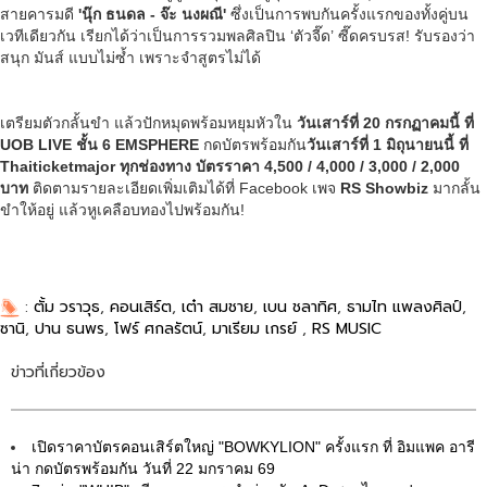
สายคารมดี
'
นุ๊ก ธนดล - จ๊ะ นงผณี'
ซึ่งเป็นการพบกันครั้งแรกของทั้งคู่บน
เวทีเดียวกัน เรียกได้ว่าเป็นการรวมพลศิลปิน ‘ตัวจี๊ด’ ซี๊ดครบรส! รับรองว่า
สนุก มันส์ แบบไม่ซ้ำ เพราะจำสูตรไม่ได้
เตรียมตัวกลั้นขำ แล้วปักหมุดพร้อมหยุมหัวใน
วันเสาร์ที่ 20 กรกฏาคมนี้ ที่
UOB LIVE ชั้น 6 EMSPHERE
กดบัตรพร้อมกัน
วันเสาร์ที่ 1 มิถุนายนนี้ ที่
Thaiticketmajor ทุกช่องทาง บัตรราคา 4,500 / 4,000 / 3,000 / 2,000
บาท
ติดตามรายละเอียดเพิ่มเติมได้ที่ Facebook เพจ
RS Showbiz
มากลั้น
ขำให้อยู่ แล้วหูเคลือบทองไปพร้อมกัน!
:
ตั้ม วราวุธ
,
คอนเสิร์ต
,
เต๋า สมชาย
,
เบน ชลาทิศ
,
ธามไท แพลงศิลป์
,
ซานิ
,
ปาน ธนพร
,
โฟร์ ศกลรัตน์
,
มาเรียม เกรย์
,
RS MUSIC
ข่าวที่เกี่ยวข้อง
เปิดราคาบัตรคอนเสิร์ตใหญ่ "BOWKYLION" ครั้งแรก ที่ อิมแพค อารี
น่า กดบัตรพร้อมกัน วันที่ 22 มกราคม 69