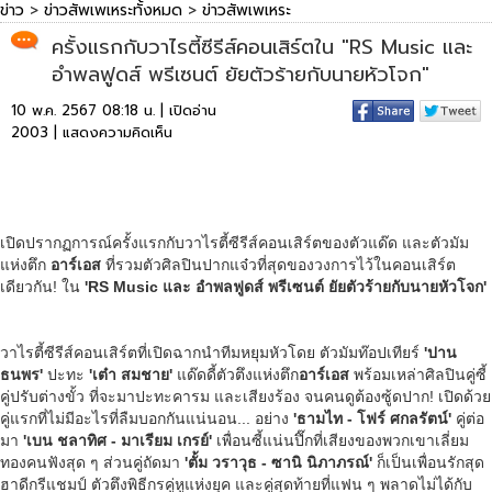
ข่าว
>
ข่าวสัพเพเหระทั้งหมด
>
ข่าวสัพเพเหระ
ครั้งแรกกับวาไรตี้ซีรีส์คอนเสิร์ตใน "RS Music และ
อำพลฟูดส์ พรีเซนต์ ยัยตัวร้ายกับนายหัวโจก"
10 พ.ค. 2567 08:18 น. | เปิดอ่าน
2003 |
แสดงความคิดเห็น
เปิดปรากฏการณ์ครั้งแรกกับวาไรตี้ซีรีส์คอนเสิร์ตของตัวแด๊ด และตัวมัม
แห่งตึก
อาร์เอส
ที่รวมตัวศิลปินปากแจ๋วที่สุดของวงการไว้ในคอนเสิร์ต
เดียวกัน! ใน
'RS Music และ อำพลฟูดส์ พรีเซนต์ ยัยตัวร้ายกับนายหัวโจก'
วาไรตี้ซีรีส์คอนเสิร์ตที่เปิดฉากนำทีมหยุมหัวโดย ตัวมัมท๊อปเทียร์
'ปาน
ธนพร'
ปะทะ
'เต๋า สมชาย'
แด๊ดดี้ตัวตึงแห่งตึก
อาร์เอส
พร้อมเหล่าศิลปินคู่ซี้
คู่ปรับต่างขั้ว ที่จะมาปะทะคารม และเสียงร้อง จนคนดูต้องซู้ดปาก! เปิดด้วย
คู่แรกที่ไม่มีอะไรที่ลืมบอกกันแน่นอน... อย่าง
'ธามไท - โฟร์ ศกลรัตน์'
คู่ต่อ
มา
'เบน ชลาทิศ - มาเรียม เกรย์'
เพื่อนซี้แน่นปึ๊กที่เสียงของพวกเขาเลี่ยม
ทองคนฟังสุด ๆ ส่วนคู่ถัดมา
'ตั้ม วราวุธ - ซานิ นิภาภรณ์'
ก็เป็นเพื่อนรักสุด
ฮาดีกรีแชมป์ ตัวตึงพิธีกรคู่หูแห่งยุค และคู่สุดท้ายที่แฟน ๆ พลาดไม่ได้กับ