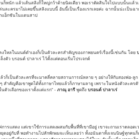
็นก็หนัก แล้วเส้นสลิงก็ใหญ่กว้าด้ายนิดเดียว พอเราตัดสินใจไปแบบนั้นแล้
ล่นละครมาไม่เคยขึ้นสลิงแบบนี้ อันนี้เป็นเรื่องแรกเลยค่ะ ฉากนั้นน่ะเป็นฉ
ากแอ็กชันในแดนสาป
้หลงใหลในมนต์ดำเองก็เป็นตัวละครสำคัญของภาพยนตร์เรื่องนี้เช่นกัน โดย
งตัว บรอนต์ ปาลาเร่ ไว้ตั้งแต่ตอนเริ่มโปรเจกต์
แล้วก็เป็นตัวละครที่จะมาคลี่คลายสถานการณ์หลาย ๆ อย่างให้กับสองพ่อ-ลูก
 ๆ
สำคัญคือเขาพูดได้ทั้งภาษาไทยแล้วก็ภาษามลายู เพราะในหนังตัวละครตัวน
ในตัวเลือกของเราตั้งแต่แรก" -
ภาณุ อารี
พูดถึง
บรอนต์ ปาลาเร่
แสดง แต่เขาใช้การแสดงผสมกับพื้นที่ที่เขามีอยู่ เขาจะถามเราตลอดเวลาว่าใช
่หยุดอยู่กับที่ พอทำงานไปสักพักผมจะเห็นเลยว่า ทั้งอนันดาทั้งเจนนิษฐ์ทุก