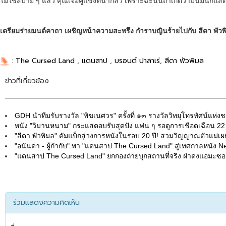
ไม่ใช่สบาย ๆ แล้ว คุณเจอคู่แข่งที่น่ากลัว เพราะฉะนั้นถ้าเกิดว่ามันมีนั
เตรียมร่ายมนต์คาถา เผชิญหน้าความสะพรึง กำราบญินร้ายไปกับ สีดา พ
:
The Cursed Land
,
แดนสาป
,
บรอนต์ ปาลาเร่
,
สีดา พัวพิมล
ข่าวที่เกี่ยวข้อง
GDH นำทีมรับรางวัล "พิฆเนศวร" ครั้งที่ ๑๓ รางวัลวิทยุโทรทัศน์แห่
หนัง "วิมานหนาม" กระแสตอบรับสุดปัง แฟน ๆ รอดูการเชือดเฉือน 22
"สีดา พัวพิมล" คัมแบ็กสู่วงการหนังในรอบ 20 ปี! สวมวิญญาณตัวแม่
"อนันดา - ผู้กำกับ" พา "แดนสาป The Cursed Land" สู่เทศกาลหนัง New 
"แดนสาป The Cursed Land" ยกกองถ่ายบุกสถานที่จริง ฝ่าดงแอมะซอ
ร่วมแสดงความคิดเห็น