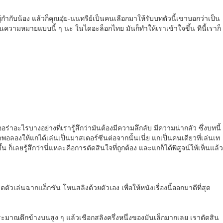
้กำกับน้อง แล้วก็คุณอุ๋ย-นนทรีย์เป็นคนเลือกมาให้รับบทตัวนี้เขาบอกว่าเป็น
ี้มันความหมายแบบนี้ ๆ นะ ในไดอะล็อกไทย มันก็ทำให้เราเข้าใจขึ้น ทีนี้เราก็
าอะไรบางอย่างที่เรารู้สึกว่ามันต้องมีความลึกลับ มีความน่ากลัว ซึ่งบทนี้
พอลองให้แกได้เล่นเป็นมาสเตอร์ซีนต่อจากนั้นเนี่ย แกเป็นคนเดียวที่เล่นเท
ก็เลยรู้สึกว่านี่แหละคือการตัดสินใจที่ถูกต้อง และแกก็ได้พิสูจน์ให้เห็นแล้ว
ดตัวเล่นฉากแอ็กชัน โหนสลิงด้วยตัวเอง เพื่อให้หนังเรื่องนี้ออกมาดีที่สุด
ะมาณตึกข้างบนสูง ๆ แล้วเชือกสลิงครึ่งหนึ่งของมันเล็กมากเลย เราตัดสิน