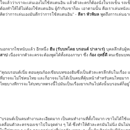
ใจแล้วว่าเราจะเล่นเองไม่ใช้สแตนอิน แล้วตัวละครก็ต้องนั่งในรถเข็น รถเข
ต้องทำให้ได้ไม่ต้องใช้สแตนอิน ผู้กำกับเขาก็อะ เอาตามนั้น
คือเราเล่นหนังเ
คิดว่าการเล่นเองมันดีกว่าการใช้สแตนอิน" -
สีดา พัวพิมล
พูดถึงการเล่นฉ
นอกจากไซหนับแล้ว อีกหนึ่ง
ฮีม (รับบทโดย บรอนต์ ปาลาเร่)
บุคลลึกลับผู
สาป
เนื่องจากตัวละครจะต้องพูดได้ทั้งสองภาษา ซึ่ง
ก้อง ฤทธิ์ดี
คนเขียนบทเล็
"คุณบรอนต์เนี่ย ตอนคุณก้องเขียนบทของฮิมซึ่งเป็นตัวละครลึกลับในเรื่อง 
ที่อาจจะไม่ใช่คนไทย และก็อาจจะไม่ได้เป็นคนที่คุ้นหน้าสำหรับคนไทยมาก
ไทยบางทีการจะใส่บทบาทตรงนี้ไปมันเป็นเรื่องยากเกินไปดังนั้นบรอนต์ก็อยู่
"บรอนต์เป็นคนทำงานละเอียดมาก เป็นคนทำงานที่ตั้งใจมาก เขาไม่ได้ใช้แค่การ
เคลื่อนตัวละครของเขาไปในจุดต่าง ๆ ได้ ซึ่งทำให้ตัวละครมันไม่นิ่ง มันไม