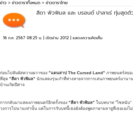
ข่าว
>
ข่าวดาราทั้งหมด
>
ข่าวดาราไทย
สีดา พัวพิมล และ บรอนต์ ปาลาเร่ ทุ่มสุ
16 ก.ค. 2567 08:25 น. | เปิดอ่าน 2012 |
แสดงความคิดเห็น
ก่อนไปสัมผัสความผวาของ
"แดนสาป
The Cursed Land
"
ภาพยนตร์สยอง
ที่สุด
"สีดา พัวพิมล"
นักแสดงรุ่นเก๋าที่ห่างหายจากการเล่นภาพยนตร์มานาน
บ้านเกิดปีศาจ
การกลับมาแสดงภาพยนตร์อีกครั้งของ
"สีดา พัวพิมล"
ในบทบาท "ไซหนับ" ห
วงการไปนานเท่านั้น แต่ในการรับบทนี้เธอยังต้องพูดภาษามลายูที่เธอเองไม่ถ