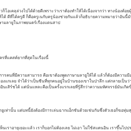
ก็โอเคลุล่วงไปได้ด้วยดีเพราะว่าเราต้องทำให้ได้เนื่องจากว่า ทางน้องต้อยผู
ห้ได้
ดีที่ได้ครูดี ก็คือครูเนกับครูน้องช่วยกันแล้วก็อธิบายความหมายว่าอันน
าษามลายูในภาพยนตร์เรื่องแดนสาป
ที่แคสต์ยากที่สุดในเรื่องนี้
การคนที่มีความสามารถ คือเขาต้องพูดภาษามลายูให้ได้ แล้วก็ต้องมีความมีออร่
ของแกเลย จำได้ว่าเป็นซีนที่ทุกคนอยู่ในบ้านของเขาในป่าลึก แต่กลายเป็นว่า
ิร์ชได้ แต่นั่นแหละคือเป็นครั้งแรกเลยที่รู้สึกว่าความมหัศจรรย์มันเกิดขึ้น 
เท่านั้น แต่บทนี้ยังต้องมีการเล่นฉากแอ็กชันด้วยเช่นกันซึ่งตัวเธอก็ขอทุ่มสุ
รา เห็นเราอายุเยอะแล้ว เราก็บอกไม่ต้องเลย ไม่เอา ไม่ใช้สแตนอิน
เราขึ้นไปปร