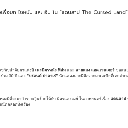
ดตัวเพื่อบท ไซหนับ และ ฮีม ใน "แดนสาป The Cursed Land"
ขวัญน่าจับตาแห่งปี
เนรมิตรหนัง ฟิล์ม
และ
ฉายแสง แอด.เวนเจอร์
ขอแนะนำ
ร่วม 30 ปี และ
"บรอนต์ ปาลาเร่"
นักแสดงมากฝีมือจากมาเลเซียที่เคยฝา
มอผีที่จะมากำราบญินร้ายให้กับ มิตรและเมย์ ในภาพยนตร์เรื่อง
แดนสาป
น
นัดตลอดทั้งเรื่อง