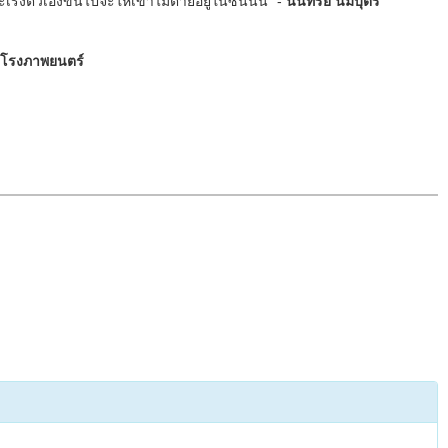
เร่งตัวเองขึ้นไปจะให้เขาไม่ตายอยู่ในซีนนั้น" -
นนทรีย์ นิมิบุตร
นโรงภาพยนตร์