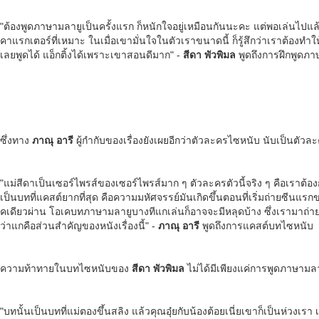
"ต้องพูดภาษามลายูเป็นครั้งแรก ก็หนักใจอยู่เหมือนกันนะคะ แต่พอเล่นไปแล้ว
คาแรกเตอร์ที่เหมาะ ในเมื่อเขามั่นใจในตัวเราขนาดนี้ ก็รู้สึกว่าเราต้องทำใ
เลยพูดได้ แอ็กติ้งได้เพราะเขาสอนดีมาก" -
สีดา พัวพิมล
พูดถึงการฝึกพูดภ
ซึ่งทาง
ภาณุ อารี
ผู้กำกับของเรื่องยังเผยอีกว่าตัวละครไซหนับ นับเป็นตัวละคร
"แม่สีดาเป็นเซอร์ไพรส์ของเซอร์ไพรส์มาก ๆ ตัวละครตัวนี้จริง ๆ คือเราต้อง
เป็นบทที่แคสต์ยากที่สุด
คือความมหัศจรรย์มันเกิดขึ้นตอนที่เริ่มถ่ายซีนแรก
คเดียวผ่าน โอเคบทภาษามลายูบางทีแกเล่นก็อาจจะมีหลุดบ้าง ซึ่งเรามาถ่ายอินเส
ว่าแกคือส่วนสำคัญของหนังเรื่องนี้" -
ภาณุ อารี
พูดถึงการแคสต์บทไซหนับ
ความท้าทายในบทไซหนับของ
สีดา พัวพิมล
ไม่ได้มีเพียงแค่การพูดภาษามลายู
"บทนั้นเป็นบทที่แม่ตองขึ้นสลิง แล้วคุณอุ๋ยกับน้องต้อยเนี่ยเขาก็เป็นห่วงเ