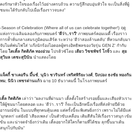
คงรักษาหัวใจของเรื่องไว้อย่างครบถ้วน ความรู้สึกอบอุ่นหัวใจ จะเป็นสิ่งที่ผู้
ชมจะได้รับกลับไปเมื่อเรื่องราวจบลง"
-Season of Celebration (Where all of us can celebrate together!) ฤดู
แห่งการเฉลิมฉลองกับภาพยนตร์
'ดีว่า..ราวี'
ภาพยนตร์คอมเมดี้ เรื่องราว
การห้ำหั่นกลางสมรภูมิคอนเสิร์ต ระหว่าง 'ดีว่าสองล้านตลับ' ที่หวนกลับมา
จับไมค์พ่นไฟใส่ 'แก๊งนักร้องไอดอลผู้ทรงอิทธิพลของวัยรุ่น GEN Z' กำกับ
โดย
ไตเติ้ล
กิตติภัค ทองอ่วม
โปรดิวซ์โดย
เดียว วิชชพัชร์ โกจิ๋ว
และ
สุย
สุวิมล เตชะสุปินัน
นำแสดงโดย
แจ็คกี้ ชาเคอรีน มึ้นช์
,
นุนิว ชวรินทร์ เพริศพิริยะวงศ์
,
ปิงปอง ธงชัย ทองกัน
ทม
,
นินิว เพชรด่านแก้ว
ฉาย 10 ธันวาคมนี้ ในโรงภาพยนตร์
เติ้ล กิตติภัค
เล่าว่า "ผลงานที่ผ่านมา เติ้ลตั้งใจสร้างรอยยิ้มและเสียงหัวเราะ
ให้ผู้ชมมาโดยตลอด และ 'ดีว่า..ราวี' ก็จะเป็นอีกหนึ่งเรื่องที่ส่งท้ายปีด้วย
อารมณ์ขัน ในแบบที่ทุกคนคุ้นเคย แต่ครั้งนี้จะพิเศษยิ่งกว่า เพราะไม่ได้มีแค่
'มุกตลก' แต่ยังมี 'เสียงเพลง' เป็นตัวขับเคลื่อน เติมสีสันให้เรื่องราวสนุก เข้ม
ข้น และน่าจดจำยิ่งกว่าเดิม เติ้ลอยากให้ใครก็ตามที่ได้ชม ลุกขึ้นมาเต้น
สนุกไปกับมัน"