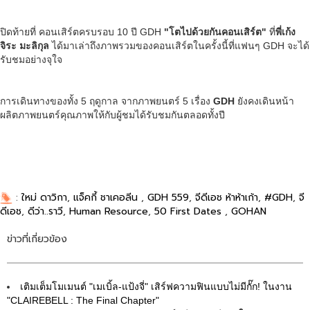
ปิดท้ายที่ คอนเสิร์ตครบรอบ 10 ปี GDH
"โตไปด้วยกันคอนเสิร์ต"
ที่
พี่เก้ง
จิระ มะลิกุล
ได้มาเล่าถึงภาพรวมของคอนเสิร์ตในครั้งนี้ที่แฟนๆ GDH จะได้
รับชมอย่างจุใจ
การเดินทางของทั้ง 5 ฤดูกาล จากภาพยนตร์ 5 เรื่อง
GDH
ยังคงเดินหน้า
ผลิตภาพยนตร์คุณภาพให้กับผู้ชมได้รับชมกันตลอดทั้งปี
:
ใหม่ ดาวิกา
,
แจ็คกี้ ชาเคอลีน
,
GDH 559
,
จีดีเอช ห้าห้าเก้า
,
#GDH
,
จี
ดีเอช
,
ดีว่า..ราวี
,
Human Resource
,
50 First Dates
,
GOHAN
ข่าวที่เกี่ยวข้อง
เติมเต็มโมเมนต์ "เมเบิ้ล-แป้งจี่" เสิร์ฟความฟินแบบไม่มีกั๊ก! ในงาน
"CLAIREBELL : The Final Chapter"