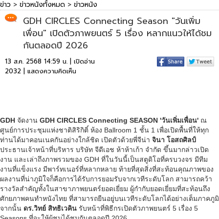
ข่าว
>
ข่าวหนังทั้งหมด
>
ข่าวหนัง
GDH CIRCLES Connecting Season "วันเพิ่ม
เพื่อน" เปิดตัวภาพยนตร์ 5 เรื่อง หลากแนวให้ได้ชม
กันตลอดปี 2026
13 ส.ค. 2568 14:59 น. | เปิดอ่าน
2032 |
แสดงความคิดเห็น
GDH
จัดงาน
GDH CIRCLES Connecting SEASON '
วันเพิ่มเพื่อน'
ณ
ศูนย์การประชุมแห่งชาติสิริกิติ์ ห้อง Ballroom 1 ชั้น 1 เพื่อเปิดพื้นที่ให้ทุก
ท่านได้มาคอนเนคกันอย่างใกล้ชิด เปิดตัวด้วยพี่จีน่า
จินา โอสถศิลป์
ประธานเจ้าหน้าที่บริหาร บริษัท จีดีเอช ห้าห้าเก้า จำกัด ขึ้นมากล่าวเปิด
งาน และเล่าถึงภาพรวมของ GDH ที่ในวันนี้เป็นสตูดิโอที่ครบวงจร มีทีม
งานที่แข็งแรง มีพาร์ทเนอร์ที่หลากหลาย ท้ายที่สุดสิ่งที่สะท้อนคุณภาพของ
ผลงานที่น่าภูมิใจก็คือการได้รับการยอมรับจากเวทีระดับโลก สามารถคว้า
รางวัลสำคัญทั้งในสาขาภาพยนตร์ยอดเยี่ยม ผู้กำกับยอดเยี่ยมที่สะท้อนถึง
ศักยภาพคนทำหนังไทย ที่สามารถยืนอยู่บนเวทีระดับโลกได้อย่างเต็มภาคภูมิ
จากนั้น
ดร
.วิทย์ สิทธิเวคิน
รับหน้าที่พิธีกรเปิดตัวภาพยนตร์ 5 เรื่อง 5
Seasons ที่จะให้ผู้ชมได้ชมกันตลอดปี 2026