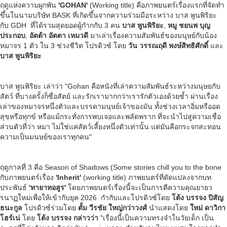
ฤดูแห่งความผูกพัน
'
GOHAN'
(Working title) คือภาพยนตร์เรื่องแรกที่จัดทำ
ขึ้นในนามบริษัท BASK ที่เกิดขึ้นจากความร่วมมือระหว่าง บาส พูนพิริยะ
กับ GDH ที่ได้รวมสุดยอดผู้กำกกับ 3 คน
บาส พูนพิริยะ
,
หมู ชยนพ บุญ
ประกอบ
,
อัตต้า อัตตา เหมวดี
มาเล่าเรื่องความสัมพันธ์ของมนุษย์กับน้อง
หมาจร 1 ตัว ใน 3 ช่วงชีวิต โปรดิวซ์ โดย
วัน วรรณฤดี พงษ์สิทธิศักดิ์
และ
บาส พูนพิริยะ
บาส พูนพิริยะ เล่าว่า "Gohan คือหนังที่เล่าความสัมพันธ์ระหว่างมนุษยกับ
สัตว์ ที่บางครั้งก็ซื่อสัตย์ และรักเรามากกว่าเรารักตัวเองด้วยซ้ำ ผ่านเรื่อง
เล่าของหมาจรหนึ่งตัวและบรรดามนุษย์เจ้าของมัน ทั้งช่วงเวลาอิ่มหรืออด
สุขหรือทุกข์ หรือแม้กระทั่งการพบเจอและพลัดพราก ที่จะนําไปสูความเชื่อ
ส่วนตัวที่ว่า หมา ไม่ใช่แค่สัตว์เลี้ยงหนึ่งตัวเท่านั้น แต่มันคือกระจกสะทอน
ความเป็นมนษย์ของเราทุกคน"
ฤดูกาลที่ 3 คือ Season of Shadows (Some stories chill you to the bone
กับภาพยนตร์เรื่อง
'Inherit'
(working title) ภาพยนตร์ที่ดัดแปลงจากบท
ประพันธ์
'ทายาทอสูร'
โดยภาพยนตร์เรื่องนี้จะเป็นการตีความคุณยายว
รนาฏใหม่เพื่อให้เข้ากับยุค 2026 กำกับและโปรดิวซ์โดย
โต้ง บรรจง ปิสัญ
ธนะกูล
โปรดิวซ์ร่วมโดย
ตั้ม วีรชัย ใหญ่กว่าวงศ์
นำแสดงโดย
ใหม่ ดาวิกา
โฮร์เน่
โดย
โต้ง บรรจง กล่าวว่า
"เรื่องนี้เป็นความทรงจำในวัยเด็ก เป็น