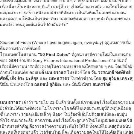
ละครที่โด่งดังมาก คิดว่ามัน Iconic มากๆ สำหรับคนไทย ผมสนใจอยากทำ
เรื่องนี้มาเป็นหนังหลายปีแล้ว ผมรู้สึกว่าเรื่องนี้สามารถตีความใหม่ได้หลาย
แง่มุมมาก การสร้างหนังจากนิยายที่ดังมาก เป็นสิ่งที่ผมไม่เคยทำมาก่อน
และผมอยากให้มันเป็นรสชาติความสยองที่แตกต่างจากหนังที่ผมเคยทํามา
ผมหวังว่าคนดูจะตื่นเต้นไปกับมันครับ"
Season of Firsts (Where Love begins again, everyday) ฤดูแห่งการเริ่ม
ต้นความรัก ภาพยนตร์
โรแมนติกในตำนาน
"50 First Dates"
ที่ถูกนำมาตีความใหม่ในแบบฉบับ
ของ GDH ร่วมกับ Sony Pictures International Productions ภาพยนตร์
เรื่องนี้มีความน่ารักที่ยังคงอยู่ในความทรงจำของใครหลาย ๆ คน โดยฝีมือผู้
กำกับโรแมนติก คอมเมดี้
เมษ ธราธร
โปรดิวซ์โดย
วัน วรรณฤดี พงษ์สิทธิ
ศักดิ์
, เก้ง จิระ มะลิกุล
และ
เมษ ธราธร
โปรดิวซ์ร่วมโดย
สุย สุวิมล เตชะสุ
ปินัน
นำแสดงโดย
ณเดชน์ คูกิมิยะ
และ
มินนี่ ณิชา ยนตรรักษ์
เมษ ธราธร
เล่าว่า "ผ่านไป 21 ปีแล้ว นับตั้งแต่ภาพยนตร์เรื่องนื้ออกฉาย ผม
ยังจำมันได้อย่างชัดเจน ไม่ใช่เพราะโชคดีที่ไม่เคยประสบอุบัติเหตุเหมือนลู
ซี่ แต่เพราะรายละเอียดเล็กๆ น้อยๆ ในเรื่องที่เต็มไปด้วยเสน่ห์และอบอุ่น
หัวใจ จนยากจะลืม หากภาพยนตร์เรื่องนี้จะถูกเล่าใหม่ในมุมมองแบบเอเชีย
เป้าหมายสําคัญ คือการสร้างความประทับใจให้ได้ ทั้งคนที่ไม่เคยดูต้นฉบับ
และคนที่เคยดูมาแล้ว เวอร์ชันใหม่นี้จะเติมความสดใหม่ให้ไอเดียเดิม แต่ยัง