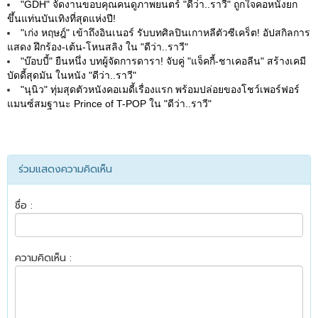
"GDH" จัดงานขอบคุณคนดูภาพยนตร์ "ดีว่า..ราวี" ถูกใจคอหนังยก
ขึ้นแท่นบันเทิงที่สุดแห่งปี!
"เก่ง หฤษฎ์" เข้าถึงอินเนอร์ รับบทศิลปินเกาหลีตัวซีเคร็ต! อัปสกิลการ
แสดง ฝึกร้อง-เต้น-โหนสลิง ใน "ดีว่า..ราวี"
"บ๊อบบี้" ยืนหนึ่ง บทผู้จัดการดารา! จับคู่ "แจ็คกี้-ชาเคอลีน" สร้างเคมี
บัดดี้สุดมัน ในหนัง "ดีว่า..ราวี"
"นุนิว" ทุ่มสุดตัวหนังคอเมดี้เรื่องแรก พร้อมปล่อยของโชว์เพอร์ฟอร์
แมนซ์สมฐานะ Prince of T-POP ใน "ดีว่า..ราวี"
ร่วมแสดงความคิดเห็น
ชื่อ :
ความคิดเห็น :