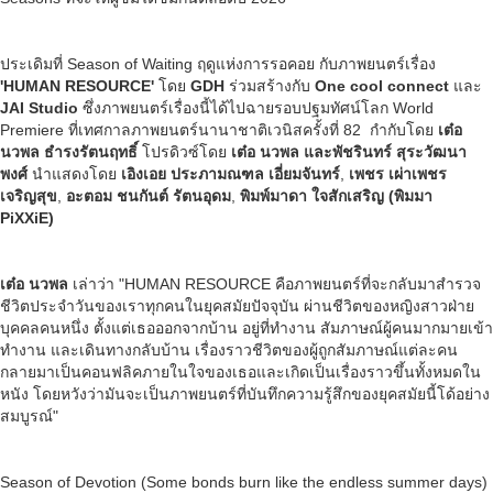
ประเดิมที่ Season of Waiting ฤดูแห่งการรอคอย กับภาพยนตร์เรื่อง
'HUMAN RESOURCE'
โดย
GDH
ร่วมสร้างกับ
One cool connect
และ
JAI Studio
ซึ่งภาพยนตร์เรื่องนี้ได้ไปฉายรอบปฐมทัศน์โลก World
Premiere ที่เทศกาลภาพยนตร์นานาชาติเวนิสครั้งที่ 82 กำกับโดย
เต๋อ
นวพล ธำรงรัตนฤทธิ์
โปรดิวซ์โดย
เต๋อ นวพล และพัชรินทร์ สุระวัฒนา
พงศ์
นำแสดงโดย
เอิงเอย ประภามณฑล เอี่ยมจันทร์
,
เพชร เผ่าเพชร
เจริญสุข
,
อะตอม ชนกันต์ รัตนอุดม
,
พิมพ์มาดา ใจสักเสริญ (พิมมา
PiXXiE)
เต๋อ นวพล
เล่าว่า "HUMAN RESOURCE คือภาพยนตร์ที่จะกลับมาสํารวจ
ชีวิตประจำวันของเราทุกคนในยุคสมัยปัจจุบัน ผ่านชีวิตของหญิงสาวฝ่าย
บุคคลคนหนึ่ง ตั้งแต่เธอออกจากบ้าน อยู่ที่ทำงาน สัมภาษณ์ผู้คนมากมายเข้า
ทำงาน และเดินทางกลับบ้าน เรื่องราวชีวิตของผู้ถูกสัมภาษณ์แต่ละคน
กลายมาเป็นคอนฟลิคภายในใจของเธอและเกิดเป็นเรื่องราวขึ้นทั้งหมดใน
หนัง โดยหวังว่ามันจะเป็นภาพยนตร์ที่บันทึกความรู้สึกของยุคสมัยนี้โด้อย่าง
สมบูรณ์"
Season of Devotion (Some bonds burn like the endless summer days)