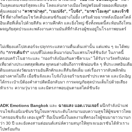
ในลุคแดนเซอร์สุดทะเล้น โลดแล่นกลางเมืองใหญ่พร้อมด้วยผองเพื่อนสุด
คุ้นเคยอย่าง
"คาซาม่าคุง"
, "เนเน่จัง", "โบจัง", "มาซาโอะคุง" และเจ้าชิ
โร่
ที่ต่างก็พร้อมโชว์สเต็ปแดนซ์กันอย่างไม่ยั้ง เสริมด้วยฉากหลังเมืองสไตล์
อินเดียที่เต็มไปด้วยสีสัน ความคึกคัก และยิ่งใหญ่ ซึ่งทั้งหมดนี้สะท้อนถึงโทน
ผจญภัยสุดป่วนและพลังงานความมันส์ที่กำลังรอผู้ชมอยู่ในโรงภาพยนตร์
ไม่เพียงแค่โปสเตอร์จะปลุกกระแสความตื่นเต้นเท่านั้น แต่แฟน ๆ จะได้พบ
กับ
"การเต้นรำ"
แบบที่ไม่เคยเห็นมาก่อนในแฟรนไชส์ชินจัง! ในภาคนี้
ครอบครัวโนฮาระและ "กองกำลังป้องกันคาซึคาเบะ" ได้รับรางวัลทริปท่อง
เที่ยวต่างประเทศสุดพิเศษ ทุกคนต่างฝันถึงการพักผ่อนชิล ๆ ที่ประเทศอินเดีย
ดินแดนแห่งวัฒนธรรมอันคึกคักและสีสันจัดเต็ม แต่เรื่องราวกลับพลิกผัน
อย่างคาดไม่ถึง เมื่อชินจังและโบจังไปเจอร้านของชำประหลาด และบังเอิญ
ได้กระเป๋าเป้ต้องคำสาปติดมือกลับมา การผจญภัยสุดป่วนเต็มไปด้วยเสียง
หัวเราะ ความวุ่นวาย และมิตรภาพอบอุ่นตามสไตล์ชินจัง
ADK Emotions Bangkok
และ
ฉายแสง แอด.เวนเจอร์
ผนึกกำลังนำแฟ
รนไชส์แอนิเมชันขวัญใจมหาชนระดับโลกมามอบความสุขให้ผู้ชมชาวไทย
"เครยอนชินจัง เดอะมูฟวี่" ถือเป็นหนึ่งในผลงานที่ครองใจผู้ชมมายาวนานก
ว่า 30 ปี และยังคงสานต่อมนต์เสน่ห์ความสนุกให้ทุกเจเนอเรชันได้หัวเราะ
ไปพร้อมกัน