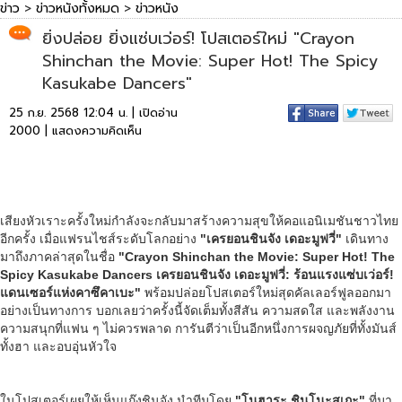
ข่าว
>
ข่าวหนังทั้งหมด
>
ข่าวหนัง
ยิ่งปล่อย ยิ่งแซ่บเว่อร์! โปสเตอร์ใหม่ "Crayon
Shinchan the Movie: Super Hot! The Spicy
Kasukabe Dancers"
25 ก.ย. 2568 12:04 น. | เปิดอ่าน
2000 |
แสดงความคิดเห็น
เสียงหัวเราะครั้งใหม่กำลังจะกลับมาสร้างความสุขให้คอแอนิเมชันชาวไทย
อีกครั้ง เมื่อแฟรนไชส์ระดับโลกอย่าง
"เครยอนชินจัง เดอะมูฟวี่"
เดินทาง
มาถึงภาคล่าสุดในชื่อ
"Crayon Shinchan the Movie: Super Hot! The
Spicy Kasukabe Dancers เครยอนชินจัง เดอะมูฟวี่: ร้อนแรงแซ่บเว่อร์!
แดนเซอร์แห่งคาซึคาเบะ"
พร้อมปล่อยโปสเตอร์ใหม่สุดคัลเลอร์ฟูลออกมา
อย่างเป็นทางการ บอกเลยว่าครั้งนี้จัดเต็มทั้งสีสัน ความสดใส และพลังงาน
ความสนุกที่แฟน ๆ ไม่ควรพลาด การันตีว่าเป็นอีกหนึ่งการผจญภัยที่ทั้งมันส์
ทั้งฮา และอบอุ่นหัวใจ
ในโปสเตอร์เผยให้เห็นแก๊งชินจัง นำทีมโดย
"โนฮาระ ชินโนะสุเกะ"
ที่มา