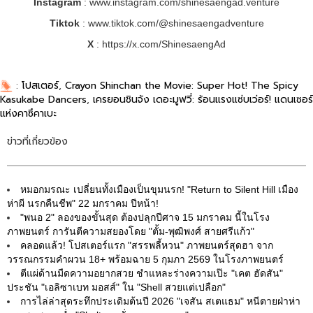
Instagram
: www.instagram.com/shinesaengad.venture
Tiktok
: www.tiktok.com/@shinesaengadventure
X
: https://x.com/ShinesaengAd
:
โปสเตอร์
,
Crayon Shinchan the Movie: Super Hot! The Spicy
Kasukabe Dancers
,
เครยอนชินจัง เดอะมูฟวี่: ร้อนแรงแซ่บเว่อร์! แดนเซอร์
แห่งคาซึคาเบะ
ข่าวที่เกี่ยวข้อง
หมอกมรณะ เปลี่ยนทั้งเมืองเป็นขุมนรก! "Return to Silent Hill เมือง
ห่าผี นรกคืนชีพ" 22 มกราคม ปีหน้า!
"พนอ 2" ลองของขั้นสุด ต้องปลุกปีศาจ 15 มกราคม นี้ในโรง
ภาพยนตร์ การันตีความสยองโดย "ตั้ม-พุฒิพงศ์ สายศรีแก้ว"
คลอดแล้ว! โปสเตอร์แรก "สรรพลี้หวน" ภาพยนตร์สุดฮา จาก
วรรณกรรมคำผวน 18+ พร้อมฉาย 5 กุมภา 2569 ในโรงภาพยนตร์
ตีแผ่ด้านมืดความอยากสวย ชำแหละร่างความเป๊ะ "เคต ฮัดสัน"
ประชัน "เอลิซาเบท มอสส์" ใน "Shell สวยแต่เปลือก"
การไล่ล่าสุดระทึกประเดิมต้นปี 2026 "เจสัน สเตแธม" หนีตายฝ่าห่า