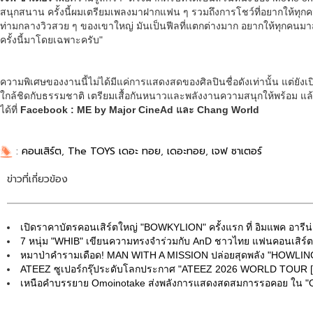
สนุกสนาน ครั้งนี้ผมเตรียมเพลงมาฝากแฟน ๆ รวมถึงการโชว์ที่อยากให้ทุ
ท่ามกลางวิวสวย ๆ ของเขาใหญ่ มันเป็นฟีลที่แตกต่างมาก อยากให้ทุกคนมา
ครั้งนี้มาโดยเฉพาะครับ"
ความพิเศษของงานนี้ไม่ได้มีแค่การแสดงสดของศิลปินชื่อดังเท่านั้น แต่ยัง
ใกล้ชิดกับธรรมชาติ เตรียมเสื้อกันหนาวและพลังงานความสนุกให้พร้อม แล
ได้ที่
Facebook : ME by Major CineAd และ Chang World
:
คอนเสิร์ต
,
The TOYS เดอะ ทอย
,
เดอะทอย
,
เจฟ ซาเตอร์
ข่าวที่เกี่ยวข้อง
เปิดราคาบัตรคอนเสิร์ตใหญ่ "BOWKYLION" ครั้งแรก ที่ อิมแพค อารีน่
7 หนุ่ม "WHIB" เขียนความทรงจำร่วมกับ AnD ชาวไทย แฟนคอนเสิร์ตคร
หมาป่าคำรามเดือด! MAN WITH A MISSION ปล่อยสุดพลัง "HOWL
ATEEZ ซูเปอร์กรุ๊ประดับโลกประกาศ "ATEEZ 2026 WORLD TOUR 
เหนือคำบรรยาย Omoinotake ส่งพลังการแสดงสดสมการรอคอย ใน "Om