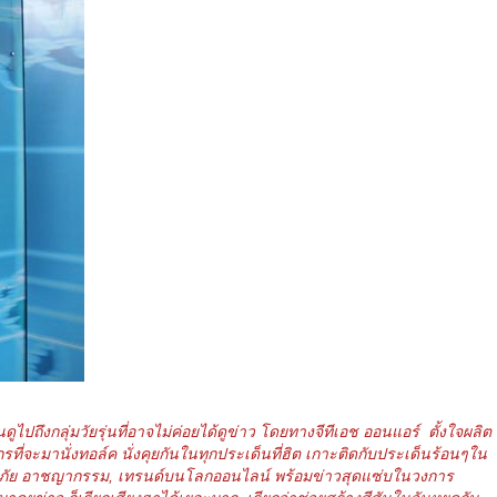
ปถึงกลุ่มวัยรุ่นที่อาจไม่ค่อยได้ดูข่าว โดยทางจีทีเอช ออนแอร์ ตั้งใจผลิต
รที่จะมานั่งทอล์ค นั่งคุยกันในทุกประเด็นที่ฮิต เกาะติดกับประเด็นร้อนๆใน
 เตือนภัย อาชญากรรม, เทรนด์บนโลกออนไลน์ พร้อมข่าวสุดแซ่บในวงการ