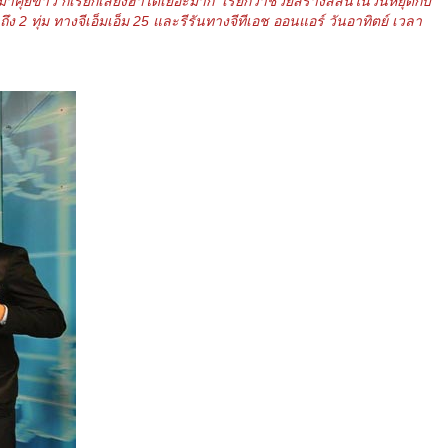
มาคุยข่าว ก็เรียกเสียงฮาได้เยอะมาก เรียกว่าช่วยสร้างสีสันในวันหยุดกับ
ง 2 ทุ่ม ทางจีเอ็มเอ็ม 25 และรีรันทางจีทีเอช ออนแอร์ วันอาทิตย์ เวลา