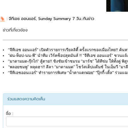
:
จีทีเอช ออนแอร์
,
Sunday Summary 7 วัน..ทันข่าว
ข่าวที่เกี่ยวข้อง
“จีทีเอช ออนแอร์” เปิดตัวรายการเรียลลิตี้ ครั้งแรกของเมืองไทย!! ค้น
“ฝน-ท็อป-นน-พี” นำทีม เวิร์คช็อปสุดมันส์ !! “จีทีเอช ออนแอร์” ชวนแจ
“มาดามมด-กุ๊กไก่” สู้ตาย!! ชิงชัยเข้าชมรม “มาร์ช” ได้ทีข่ม ให้ทั้งคู่ พิส
“พลอยชมพู” หลุดฮา!! ลีลา “มาดามมด” โชว์สเต็ปแด๊นซ์ ในเอ็มวี “มาลี 
“จีทีเอชออนเเอร์” ทำรายการพิเศษ “น้ำตาแตกฝอย” "ปุ๊กกี้-เติ้ล" ร่วมแ
ร่วมแสดงความคิดเห็น
ชื่อ :