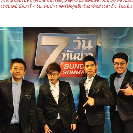
 กระแสตอบรับจากผู้ชมก็ดีขึ้นเรื่อยๆเลยครับ อย่างตอนข่าวบันเทิง ที่ฟรอยด์
เดย์ ซัมมารี่ 7 วัน..ทันข่าว สดๆได้ทุกเย็นวันอาทิตย์ เวลาดี 6 โมงเย็น ถึ