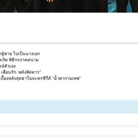
หาผู้ชาย ไปเป็นนางเอก
้งเกิด พิธีกรภาคสนาม
ูจน์ตัวเอง
เพื่อนรัก..พลังพิสดาร”
ฉเบื้องหลังสุดฮาในละครซีรี่ส์ “น้ำตากามเทพ"