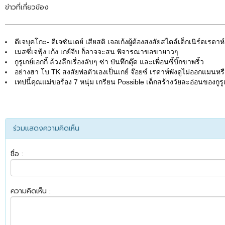
ข่าวที่เกี่ยวข้อง
ดีเจบุคโกะ- ดีเจซันเดย์ เสียสติ เจอเก้งผู้ต้องสงสัยสไตล์เด็กเนิร์ดเรดาห์
เมสซี่เจฟุ้ง เก้ง เกย์จีบ ก็อาจจะสน พิจารณาขอขายาวๆ
กูรูเกย์เอกกี้ ล้วงลึกเรื่องลับๆ ซ่า บันทึกตุ๊ด และเพื่อนซี้บิ๊กขาพริ้ว
อย่างฮา โบ TK สงสัยพ่อตัวเองเป็นเกย์ จ๊อยซ์ เรดาห์พังดูไม่ออกแมนหรื
เทปนี้คุณแม่ขอร้อง 7 หนุ่ม เกรียน Possible เด็กสร้างวัยละอ่อนของกูรูเ
ร่วมแสดงความคิดเห็น
ชื่อ :
ความคิดเห็น :