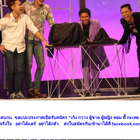
กน ขอแปะประกาศเปิดรับสมัคร “เก้ง กวาง ผู้ชาย ผู้หญิง ทอม ดี้ กะเทย ผู
จริงใจ อย่าได้แคร์ อย่าได้กลัว ส่งใบสมัครกันเข้ามาได้ที่
facebook.co