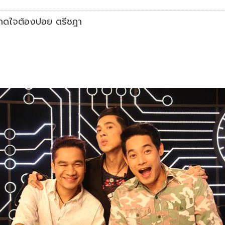
บาดใจต้องปอย ตรีชฎา