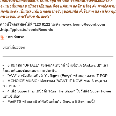
เสื้อผ้าหน้าผมก็จะออกมาเป็นแนวยุค 80 หมด รวมถึงเอ็มวีที่กำลังจะถ่าย ก็
จะแนวนี้หมดเลย เป้นการย้อนยุคเล็กๆ แต่สนุก สดใส ฟริ้งๆ ค่ะ ฝากติดตาม
ฟังกันนะค่ะ เป็นเพลงเดี่ยวเพลงแรกจริงๆของเมทัล ตั้งใจมาก และหวังว่าทุก
คนจะชอบ มาฟริ้งด้วย กันนะค่ะ”
ดาวน์โหลดเพลงได้ที่ *123
8122 นะค่ะ ,www. IconicRecord.com
,http://gplus.to/IconicRecords
:
ซิงเกิ้ลแรก
ข่าวที่เกี่ยวข้อง
5 สมาชิก "UPTALE" ส่งซิงเกิลเดบิวต์ "ยิ้มเจื่อนๆ (Awkward)" เล่า
โมเมนต์แอบชอบแบบหวานปนเขิน
"VVV" ส่งซิงเกิลเดบิวต์ "ตัวปัญหา (Envy)" พร้อมลุยตลาด T-POP
MCHOICE MUSIC ปล่อยเพลง "WANT IT NOW" ของ 6 หนุ่ม วง
"CIR*CRL"
4 เสือ SuperThai เดบิวต์! "Run The Show" โชว์พลัง Super Power
แดนซ์เดือด!
FortFTS พร้อมเดบิวต์ศิลปินเต็มตัว ปักหมุด 5 สิงหาคมนี้!