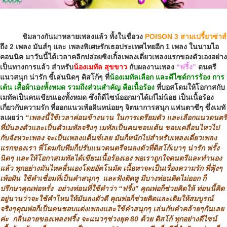
ชิมลางกันมาหลายเพลงแล้ว ทั้งในชื่อวง
POISON 3
สามเปรี้ยวซ่าส์
ถึง
2
เพลง มันส์ๆ และ เพลงพิเศษรักเธอประเทศไทยอีก
1
เพลง ในนามไอ
คอนนิค มาวันนี้ได้เวลาคลิกปล่อยซิงเกิ้ลเพลงเดี่ยวเพลงแรกของตัวเองอย่าง
เป็นทางการแล้ว สำหรับ
น้องเมทัล สุขขาว
กับผลงานเพลง
“ฟริ้ง”
ดนตรี
แนวสนุก น่ารัก ขี้เล่นนิดๆ ดิสโก้ๆ ที่
น้องเมทัลเลือก และดีไซด์การร้อง การ
เต้น เสื้อผ้าเองทั้งหมด รวมถึงส่วนสำคัญ คือเนื้อร้อง
ที่บอสโดมให้โอกาสกับ
เมทัลเป็นคนเขียนเองทั้งหมด ซึ่งก็ดีไซน์ออกมาได้เก๋ไม่น้อย เป็นเนื้อร้อง
เกี่ยวกับความรัก ที่ออกแนวเพ้อฝันหน่อยๆ จิตนาการสนุก แฟนตาซีๆ ซึ่งเมทั
ลเผยว่า
“เพลงนี้ใช้เวลาค่อนข้างนาน ในการเตรียมตัว และเลือกแนวดนตรี
ที่มันลงตัวและเป็นตัวเมทัลจริงๆ เมทัลเป็นคนชอบเต้น ชอบเคลื่อนไหวไป
กับจังหวะเพลง จะเป็นเพลงแด็นซ์เลย มันก็หนักไปสำหรับเพลงเดี่ยวเพลง
แรกของเรา พี่โดมกับทีมก็ปรับแนวดนตรีจนลงตัวที่ดิสโก้เบาๆ น่ารัก ฟรั้ง
นิดๆ และให้โอกาสเมทัลได้เขียนเนื้อร้องเอง พอเราถูกใจดนตรีและทำนอง
แล้ว ทุกอย่างมันไหลลื่นเองโดยอัตโนมัต เนื้อหาจะเป็นเรื่องความรัก ที่ฟุ้งๆ
เพ้อฝัน ใช้คำเชื่อมที่เป็นคำสนุกๆ และฟังติดหู มีบางท่อนคิดไม่ออก ก็
ปรึกษาคุณพ่อหรั่ง อย่างท่อนที่ใช้คำว่า “ฟริ้ง” คุณพ่อก็ช่วยคิดให้ ท่อนนี้คิด
อยู่นานว่าจะใช้คำไหนให้มันลงตัวดี คุณพ่อก็ช่วยคิดและเติมให้สมบูรณ์
จริงๆคุณพ่อก็เป็นคนชอบแต่งเพลงและใช้คำสนุกๆ เล่นกับคำคล้ายๆกันเลย
ค่ะ กลิ่นอายของเพลงฟริ้ง จะแนวๆช่วงยุค 80 ด้วย ดิสโก้ ทุกอย่างดีไซน์