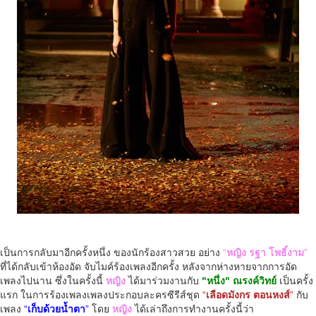
เป็นการกลับมาอีกครั้งหนึ่ง ของนักร้องสาวสวย อย่าง
“
หญิง รฐา โพธิ์งาม
”
ที่ได้กลับเข้าห้องอัด จับไมค์ร้องเพลงอีกครั้ง หลังจากห่างหายจากการอัด
เพลงไปนาน ซึ่งในครั้งนี้
หญิง
ได้มาร่วมงานกับ
"หนึ่ง" ณรงค์วิทย์
เป็นครั้ง
แรก ในการร้องเพลงเพลงประกอบละครซีรีส์ชุด
“
เลือดมังกร ตอนหงส์
”
กับ
เพลง
“
เก็บด้วยน้ำตา
”
โดย
หญิง
ได้เล่าถึงการทำงานครั้งนี้ว่า