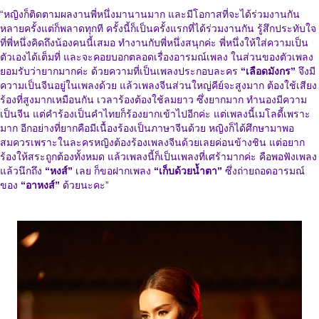
“หญิงก็ติดตามผลงานพี่หนึ่งมานานมาก และมีโอกาสที่จะได้ร่วมงานกัน
หลายครั้งแต่ก็พลาดทุกที ครั้งนี้ก็เป็นครั้งแรกที่ได้ร่วมงานกัน รู้สึกประทับใจ
ที่พี่หนึ่งคิดถึงน้องคนนี้เสมอ ทำงานกับพี่หนึ่งสนุกค่ะ พี่หนึ่งให้ใส่ความเป็น
ตัวเองได้เต็มที่ และจะคอยบอกตลอดเรื่องอารมณ์เพลง ในส่วนของตัวเพลง
ยอมรับว่ายากมากค่ะ ด้วยความที่เป็นเพลงประกอบละคร
“เลือดมังกร”
จึงมี
ความเป็นจีนอยู่ในเพลงด้วย แล้วเพลงจีนส่วนใหญ่คีย์จะสูงมาก ต้องใช้เสียง
ร้องที่สูงมากเหมือนกัน เวลาร้องต้องใช้ลมยาว ซึ่งยากมาก ทำนองมีความ
เป็นจีน แต่คำร้องเป็นคำไทยก็ร้องยากเข้าไปอีกค่ะ แต่เพลงนี้เมโลดี้เพราะ
มาก อีกอย่างที่ยากคือมีเนื้องร้องเป็นภาษาจีนด้วย หญิงก็ได้ศึกษามาพอ
สมควรเพราะในละครหญิงต้องร้องเพลงจีนด้วยเลยค่อนข้างชิน แต่อยาก
ร้องให้สระถูกต้องทั้งหมด แล้วเพลงนี้ก็เป็นเพลงที่เศร้ามากค่ะ คือพอฟังเพลง
แล้วนึกถึง
“หงส์”
เลย ก็ขอฝากเพลง
“เก็บด้วยน้ำตา”
ซึ่งถ่ายถอดอารมณ์
ของ
“อาหงส์”
ด้วยนะคะ”