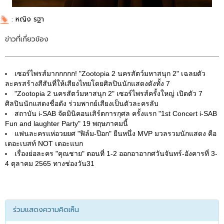
:
หญิง รฐา
ข่าวที่เกี่ยวข้อง
เซอร์ไพรส์มากกกกก! "Zootopia 2 นครสัตว์มหาสนุก 2" เฉลยตัว
ละครสร้างสีสันที่ให้เสียงไทยโดยศิลปินนักแสดงดังทั้ง 7
"Zootopia 2 นครสัตว์มหาสนุก 2" เซอร์ไพรส์ครั้งใหญ่ เปิดตัว 7
ศิลปินนักแสดงชื่อดัง ร่วมพากย์เสียงเป็นตัวละครลับ
สถาบัน i-SAB จัดมินิคอนเสิร์ตการกุศล ครั้งแรก "1st Concert i-SAB
Fun and laughter Party" 19 พฤษภาคมนี้
แฟนละครแห่อวยยศ "ฟิล์ม-ป๊อก" ยืนหนึ่ง MVP มวลรวมนักแสดง คือ
เดอะเบสท์ NOT เดอะแบก
เรื่องย่อละคร "คุณชาย" ตอนที่ 1-2 ออกอาอากศวันจันทร์-อังคารที่ 3-
4 ตุลาคม 2565 ทางช่องวัน31
ร่วมแสดงความคิดเห็น