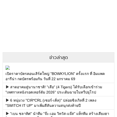
ข่าวล่าสุด
เปิดราคาบัตรคอนเสิร์ตใหญ่ "BOWKYLION" ครั้งแรก ที่ อิมแพค
อารีน่า กดบัตรพร้อมกัน วันที่ 22 มกราคม 69
สาดอาคมสู่นานาชาติ! "เสือ" (4 Tigers) ได้รับเลือกเข้าร่วม
"เทศกาลหนังรอตเทอร์ดัม 2026" ประเดิมฉายในทวีปยุโรป
6 หนุ่มวง "CIR*CRL (เซอร์-เคิ่ล)" ปล่อยซิงเกิลที่ 2 เพลง
"SWITCH IT UP" มาเพิ่มสีสันความสนุกส่งท้ายปี
"เบน ชลาทิศ" นำทีม "จ๊ะ-เอม วิทวัส-แจ๊ส" แท็กทีม สร้างเสียงฮา