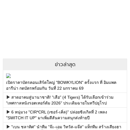
ข่าวล่าสุด
เปิดราคาบัตรคอนเสิร์ตใหญ่ "BOWKYLION" ครั้งแรก ที่ อิมแพค
อารีน่า กดบัตรพร้อมกัน วันที่ 22 มกราคม 69
สาดอาคมสู่นานาชาติ! "เสือ" (4 Tigers) ได้รับเลือกเข้าร่วม
"เทศกาลหนังรอตเทอร์ดัม 2026" ประเดิมฉายในทวีปยุโรป
6 หนุ่มวง "CIR*CRL (เซอร์-เคิ่ล)" ปล่อยซิงเกิลที่ 2 เพลง
"SWITCH IT UP" มาเพิ่มสีสันความสนุกส่งท้ายปี
"เบน ชลาทิศ" นำทีม "จ๊ะ-เอม วิทวัส-แจ๊ส" แท็กทีม สร้างเสียงฮา