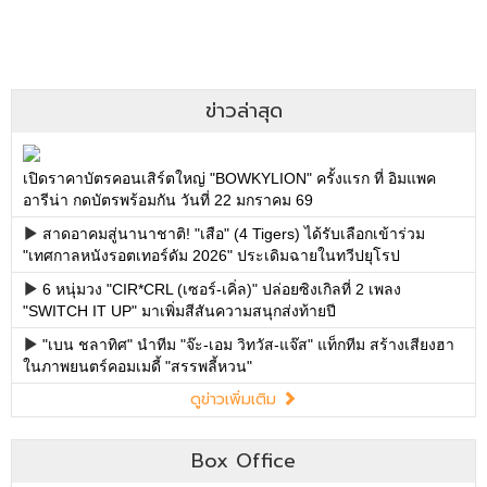
ข่าวล่าสุด
เปิดราคาบัตรคอนเสิร์ตใหญ่ "BOWKYLION" ครั้งแรก ที่ อิมแพค
อารีน่า กดบัตรพร้อมกัน วันที่ 22 มกราคม 69
สาดอาคมสู่นานาชาติ! "เสือ" (4 Tigers) ได้รับเลือกเข้าร่วม
"เทศกาลหนังรอตเทอร์ดัม 2026" ประเดิมฉายในทวีปยุโรป
6 หนุ่มวง "CIR*CRL (เซอร์-เคิ่ล)" ปล่อยซิงเกิลที่ 2 เพลง
"SWITCH IT UP" มาเพิ่มสีสันความสนุกส่งท้ายปี
"เบน ชลาทิศ" นำทีม "จ๊ะ-เอม วิทวัส-แจ๊ส" แท็กทีม สร้างเสียงฮา
ในภาพยนตร์คอมเมดี้ "สรรพลี้หวน"
ดูข่าวเพิ่มเติม
Box Office