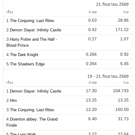
21 กันยายน 2568
เรื่อง
ล่าสุด
รวม
0.63
28.86
1.
The Conjuring: Last Rites
0.42
171.22
2.
Demon Slayer: Infinity Castle
0.27
1.07
3.
Harry Potter and The Half -
Blood Prince
0.266
0.92
4.
The Dark Knight
0.264
5.45
5.
The Shadow's Edge
19 - 21 กันยายน 2568
เรื่อง
ล่าสุด
รวม
17.30
104.733
1.
Demon Slayer: Infinity Castle
13.25
13.25
2.
Him
12.20
150.50
3.
The Conjuring: Last Rites
6.40
31.73
4.
Downton abbey: The Grand
Finale
3.22
22.64
5.
The Long Walk