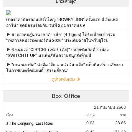
ข่าวล่าสุด
เปิดราคาบัตรคอนเสิร์ตใหญ่ "BOWKYLION" ครั้งแรก ที่ อิมแพค
อารีน่า กดบัตรพร้อมกัน วันที่ 22 มกราคม 69
สาดอาคมสู่นานาชาติ! "เสือ" (4 Tigers) ได้รับเลือกเข้าร่วม
"เทศกาลหนังรอตเทอร์ดัม 2026" ประเดิมฉายในทวีปยุโรป
6 หนุ่มวง "CIR*CRL (เซอร์-เคิ่ล)" ปล่อยซิงเกิลที่ 2 เพลง
"SWITCH IT UP" มาเพิ่มสีสันความสนุกส่งท้ายปี
"เบน ชลาทิศ" นำทีม "จ๊ะ-เอม วิทวัส-แจ๊ส" แท็กทีม สร้างเสียงฮา
ในภาพยนตร์คอมเมดี้ "สรรพลี้หวน"
ดูข่าวเพิ่มเติม
Box Office
21 กันยายน 2568
เรื่อง
ล่าสุด
รวม
0.63
28.86
1.
The Conjuring: Last Rites
0.42
171.22