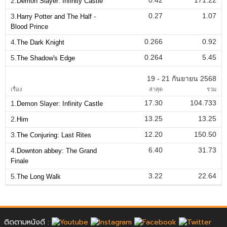
2.
Demon Slayer: Infinity Castle
0.27
1.07
3.
Harry Potter and The Half -
Blood Prince
0.266
0.92
4.
The Dark Knight
0.264
5.45
5.
The Shadow's Edge
19 - 21 กันยายน 2568
เรื่อง
ล่าสุด
รวม
17.30
104.733
1.
Demon Slayer: Infinity Castle
13.25
13.25
2.
Him
12.20
150.50
3.
The Conjuring: Last Rites
6.40
31.73
4.
Downton abbey: The Grand
Finale
3.22
22.64
5.
The Long Walk
ติดตามหนังดี :