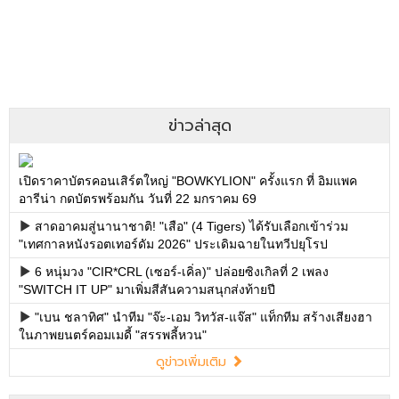
ข่าวล่าสุด
เปิดราคาบัตรคอนเสิร์ตใหญ่ "BOWKYLION" ครั้งแรก ที่ อิมแพค
อารีน่า กดบัตรพร้อมกัน วันที่ 22 มกราคม 69
สาดอาคมสู่นานาชาติ! "เสือ" (4 Tigers) ได้รับเลือกเข้าร่วม
"เทศกาลหนังรอตเทอร์ดัม 2026" ประเดิมฉายในทวีปยุโรป
6 หนุ่มวง "CIR*CRL (เซอร์-เคิ่ล)" ปล่อยซิงเกิลที่ 2 เพลง
"SWITCH IT UP" มาเพิ่มสีสันความสนุกส่งท้ายปี
"เบน ชลาทิศ" นำทีม "จ๊ะ-เอม วิทวัส-แจ๊ส" แท็กทีม สร้างเสียงฮา
ในภาพยนตร์คอมเมดี้ "สรรพลี้หวน"
ดูข่าวเพิ่มเติม