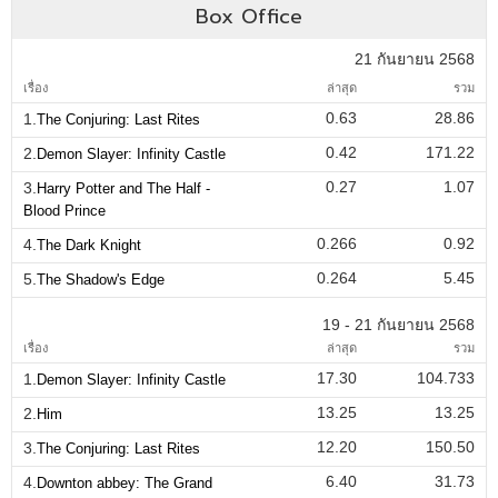
Box Office
21 กันยายน 2568
เรื่อง
ล่าสุด
รวม
0.63
28.86
1.
The Conjuring: Last Rites
0.42
171.22
2.
Demon Slayer: Infinity Castle
0.27
1.07
3.
Harry Potter and The Half -
Blood Prince
0.266
0.92
4.
The Dark Knight
0.264
5.45
5.
The Shadow's Edge
19 - 21 กันยายน 2568
เรื่อง
ล่าสุด
รวม
17.30
104.733
1.
Demon Slayer: Infinity Castle
13.25
13.25
2.
Him
12.20
150.50
3.
The Conjuring: Last Rites
6.40
31.73
4.
Downton abbey: The Grand