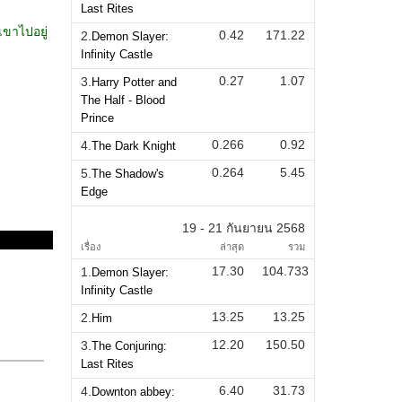
Last Rites
0.42
171.22
2.
Demon Slayer:
Infinity Castle
0.27
1.07
3.
Harry Potter and
The Half - Blood
Prince
0.266
0.92
4.
The Dark Knight
0.264
5.45
5.
The Shadow's
Edge
19 - 21 กันยายน 2568
เรื่อง
ล่าสุด
รวม
17.30
104.733
1.
Demon Slayer:
Infinity Castle
13.25
13.25
2.
Him
12.20
150.50
3.
The Conjuring:
Last Rites
6.40
31.73
4.
Downton abbey: