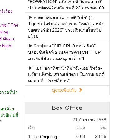
"BOWKYLION" ครั้งแรก ที่ อิมแพค อารี
น่า กดบัตรพร้อมกัน วันที่ 22 มกราคม 69
สาดอาคมสู่นานาชาติ! "เสือ" (4
Tigers) ได้รับเลือกเข้าร่วม "เทศกาลหนัง
รอตเทอร์ดัม 2026" ประเดิมฉายในทวีป
ยุโรป
6 หนุ่มวง "CIR*CRL (เซอร์-เคิ่ล)"
ปล่อยซิงเกิลที่ 2 เพลง "SWITCH IT UP"
มาเพิ่มสีสันความสนุกส่งท้ายปี
"เบน ชลาทิศ" นำทีม "จ๊ะ-เอม วิทวัส-
แจ๊ส" แท็กทีม สร้างเสียงฮา ในภาพยนตร์
คอมเมดี้ "สรรพลี้หวน"
ดูข่าวเพิ่มเติม
Box Office
21 กันยายน 2568
เรื่อง
ล่าสุด
รวม
0.63
28.86
1.
The Conjuring: