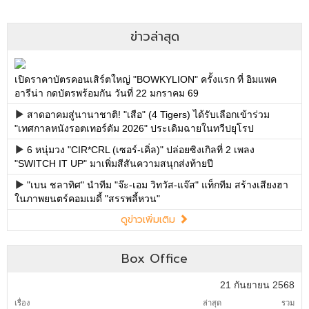
ข่าวล่าสุด
เปิดราคาบัตรคอนเสิร์ตใหญ่ "BOWKYLION" ครั้งแรก ที่ อิมแพค
อารีน่า กดบัตรพร้อมกัน วันที่ 22 มกราคม 69
สาดอาคมสู่นานาชาติ! "เสือ" (4 Tigers) ได้รับเลือกเข้าร่วม
"เทศกาลหนังรอตเทอร์ดัม 2026" ประเดิมฉายในทวีปยุโรป
6 หนุ่มวง "CIR*CRL (เซอร์-เคิ่ล)" ปล่อยซิงเกิลที่ 2 เพลง
"SWITCH IT UP" มาเพิ่มสีสันความสนุกส่งท้ายปี
"เบน ชลาทิศ" นำทีม "จ๊ะ-เอม วิทวัส-แจ๊ส" แท็กทีม สร้างเสียงฮา
ในภาพยนตร์คอมเมดี้ "สรรพลี้หวน"
ดูข่าวเพิ่มเติม
Box Office
21 กันยายน 2568
เรื่อง
ล่าสุด
รวม