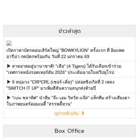
ข่าวล่าสุด
เปิดราคาบัตรคอนเสิร์ตใหญ่ "BOWKYLION" ครั้งแรก ที่ อิมแพค
อารีน่า กดบัตรพร้อมกัน วันที่ 22 มกราคม 69
สาดอาคมสู่นานาชาติ! "เสือ" (4 Tigers) ได้รับเลือกเข้าร่วม
"เทศกาลหนังรอตเทอร์ดัม 2026" ประเดิมฉายในทวีปยุโรป
6 หนุ่มวง "CIR*CRL (เซอร์-เคิ่ล)" ปล่อยซิงเกิลที่ 2 เพลง
"SWITCH IT UP" มาเพิ่มสีสันความสนุกส่งท้ายปี
"เบน ชลาทิศ" นำทีม "จ๊ะ-เอม วิทวัส-แจ๊ส" แท็กทีม สร้างเสียงฮา
ในภาพยนตร์คอมเมดี้ "สรรพลี้หวน"
ดูข่าวเพิ่มเติม
Box Office