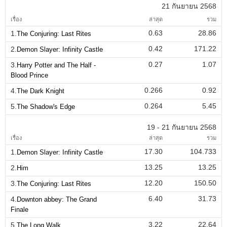
21 กันยายน 2568
เรื่อง
ล่าสุด
รวม
0.63
28.86
1.
The Conjuring: Last Rites
0.42
171.22
2.
Demon Slayer: Infinity Castle
0.27
1.07
3.
Harry Potter and The Half -
Blood Prince
0.266
0.92
4.
The Dark Knight
0.264
5.45
5.
The Shadow's Edge
19 - 21 กันยายน 2568
เรื่อง
ล่าสุด
รวม
17.30
104.733
1.
Demon Slayer: Infinity Castle
13.25
13.25
2.
Him
12.20
150.50
3.
The Conjuring: Last Rites
6.40
31.73
4.
Downton abbey: The Grand
Finale
3.22
22.64
5.
The Long Walk