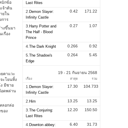
Last Rites
0.42
171.22
2.
Demon Slayer:
Infinity Castle
0.27
1.07
3.
Harry Potter and
The Half - Blood
Prince
0.266
0.92
4.
The Dark Knight
0.264
5.45
5.
The Shadow's
Edge
19 - 21 กันยายน 2568
เรื่อง
ล่าสุด
รวม
17.30
104.733
1.
Demon Slayer:
Infinity Castle
13.25
13.25
2.
Him
12.20
150.50
3.
The Conjuring:
Last Rites
6.40
31.73
4.
Downton abbey: