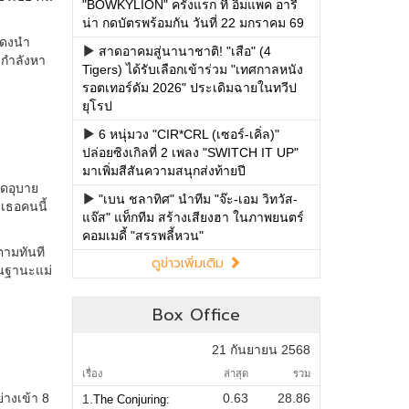
"BOWKYLION" ครั้งแรก ที่ อิมแพค อารี
น่า กดบัตรพร้อมกัน วันที่ 22 มกราคม 69
สาดอาคมสู่นานาชาติ! "เสือ" (4
Tigers) ได้รับเลือกเข้าร่วม "เทศกาลหนัง
รอตเทอร์ดัม 2026" ประเดิมฉายในทวีป
ยุโรป
6 หนุ่มวง "CIR*CRL (เซอร์-เคิ่ล)"
ปล่อยซิงเกิลที่ 2 เพลง "SWITCH IT UP"
มาเพิ่มสีสันความสนุกส่งท้ายปี
"เบน ชลาทิศ" นำทีม "จ๊ะ-เอม วิทวัส-
แจ๊ส" แท็กทีม สร้างเสียงฮา ในภาพยนตร์
คอมเมดี้ "สรรพลี้หวน"
ดูข่าวเพิ่มเติม
Box Office
21 กันยายน 2568
เรื่อง
ล่าสุด
รวม
0.63
28.86
1.
The Conjuring: