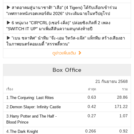
สาดอาคมสู่นานาชาติ! "เสือ" (4 Tigers) ได้รับเลือกเข้าร่วม
"เทศกาลหนังรอตเทอร์ดัม 2026" ประเดิมฉายในทวีปยุโรป
6 หนุ่มวง "CIR*CRL (เซอร์-เคิ่ล)" ปล่อยซิงเกิลที่ 2 เพลง
"SWITCH IT UP" มาเพิ่มสีสันความสนุกส่งท้ายปี
"เบน ชลาทิศ" นำทีม "จ๊ะ-เอม วิทวัส-แจ๊ส" แท็กทีม สร้างเสียงฮา
ในภาพยนตร์คอมเมดี้ "สรรพลี้หวน"
ดูข่าวเพิ่มเติม
Box Office
21 กันยายน 2568
เรื่อง
ล่าสุด
รวม
0.63
28.86
1.
The Conjuring: Last Rites
0.42
171.22
2.
Demon Slayer: Infinity Castle
0.27
1.07
3.
Harry Potter and The Half -
Blood Prince
0.266
0.92
4.
The Dark Knight