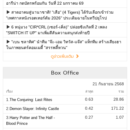
อารีน่า กดบัตรพร้อมกัน วันที่ 22 มกราคม 69
สาดอาคมสู่นานาชาติ! "เสือ" (4 Tigers) ได้รับเลือกเข้าร่วม
"เทศกาลหนังรอตเทอร์ดัม 2026" ประเดิมฉายในทวีปยุโรป
6 หนุ่มวง "CIR*CRL (เซอร์-เคิ่ล)" ปล่อยซิงเกิลที่ 2 เพลง
"SWITCH IT UP" มาเพิ่มสีสันความสนุกส่งท้ายปี
"เบน ชลาทิศ" นำทีม "จ๊ะ-เอม วิทวัส-แจ๊ส" แท็กทีม สร้างเสียงฮา
ในภาพยนตร์คอมเมดี้ "สรรพลี้หวน"
ดูข่าวเพิ่มเติม
Box Office
21 กันยายน 2568
เรื่อง
ล่าสุด
รวม
0.63
28.86
1.
The Conjuring: Last Rites
0.42
171.22
2.
Demon Slayer: Infinity Castle
0.27
1.07
3.
Harry Potter and The Half -
Blood Prince