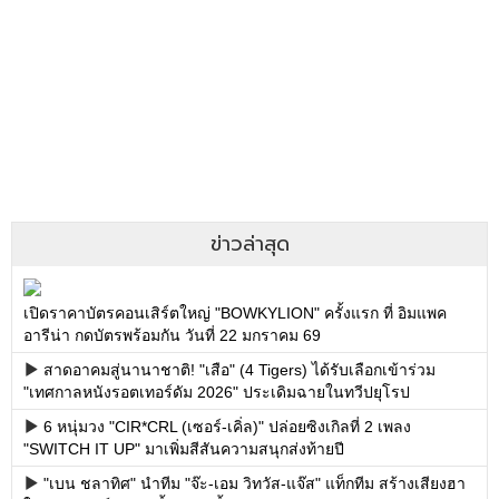
ข่าวล่าสุด
เปิดราคาบัตรคอนเสิร์ตใหญ่ "BOWKYLION" ครั้งแรก ที่ อิมแพค
อารีน่า กดบัตรพร้อมกัน วันที่ 22 มกราคม 69
สาดอาคมสู่นานาชาติ! "เสือ" (4 Tigers) ได้รับเลือกเข้าร่วม
"เทศกาลหนังรอตเทอร์ดัม 2026" ประเดิมฉายในทวีปยุโรป
6 หนุ่มวง "CIR*CRL (เซอร์-เคิ่ล)" ปล่อยซิงเกิลที่ 2 เพลง
"SWITCH IT UP" มาเพิ่มสีสันความสนุกส่งท้ายปี
"เบน ชลาทิศ" นำทีม "จ๊ะ-เอม วิทวัส-แจ๊ส" แท็กทีม สร้างเสียงฮา