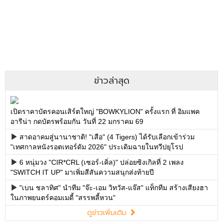
ข่าวล่าสุด
เปิดราคาบัตรคอนเสิร์ตใหญ่ "BOWKYLION" ครั้งแรก ที่ อิมแพค
อารีน่า กดบัตรพร้อมกัน วันที่ 22 มกราคม 69
สาดอาคมสู่นานาชาติ! "เสือ" (4 Tigers) ได้รับเลือกเข้าร่วม
"เทศกาลหนังรอตเทอร์ดัม 2026" ประเดิมฉายในทวีปยุโรป
6 หนุ่มวง "CIR*CRL (เซอร์-เคิ่ล)" ปล่อยซิงเกิลที่ 2 เพลง
"SWITCH IT UP" มาเพิ่มสีสันความสนุกส่งท้ายปี
"เบน ชลาทิศ" นำทีม "จ๊ะ-เอม วิทวัส-แจ๊ส" แท็กทีม สร้างเสียงฮา
ในภาพยนตร์คอมเมดี้ "สรรพลี้หวน"
ดูข่าวเพิ่มเติม