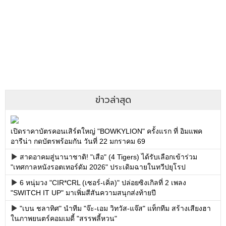
ข่าวล่าสุด
เปิดราคาบัตรคอนเสิร์ตใหญ่ "BOWKYLION" ครั้งแรก ที่ อิมแพค
อารีน่า กดบัตรพร้อมกัน วันที่ 22 มกราคม 69
สาดอาคมสู่นานาชาติ! "เสือ" (4 Tigers) ได้รับเลือกเข้าร่วม
"เทศกาลหนังรอตเทอร์ดัม 2026" ประเดิมฉายในทวีปยุโรป
6 หนุ่มวง "CIR*CRL (เซอร์-เคิ่ล)" ปล่อยซิงเกิลที่ 2 เพลง
"SWITCH IT UP" มาเพิ่มสีสันความสนุกส่งท้ายปี
"เบน ชลาทิศ" นำทีม "จ๊ะ-เอม วิทวัส-แจ๊ส" แท็กทีม สร้างเสียงฮา
ในภาพยนตร์คอมเมดี้ "สรรพลี้หวน"