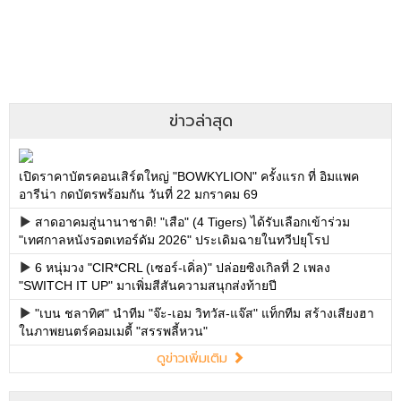
ข่าวล่าสุด
เปิดราคาบัตรคอนเสิร์ตใหญ่ "BOWKYLION" ครั้งแรก ที่ อิมแพค
อารีน่า กดบัตรพร้อมกัน วันที่ 22 มกราคม 69
สาดอาคมสู่นานาชาติ! "เสือ" (4 Tigers) ได้รับเลือกเข้าร่วม
"เทศกาลหนังรอตเทอร์ดัม 2026" ประเดิมฉายในทวีปยุโรป
6 หนุ่มวง "CIR*CRL (เซอร์-เคิ่ล)" ปล่อยซิงเกิลที่ 2 เพลง
"SWITCH IT UP" มาเพิ่มสีสันความสนุกส่งท้ายปี
"เบน ชลาทิศ" นำทีม "จ๊ะ-เอม วิทวัส-แจ๊ส" แท็กทีม สร้างเสียงฮา
ในภาพยนตร์คอมเมดี้ "สรรพลี้หวน"
ดูข่าวเพิ่มเติม