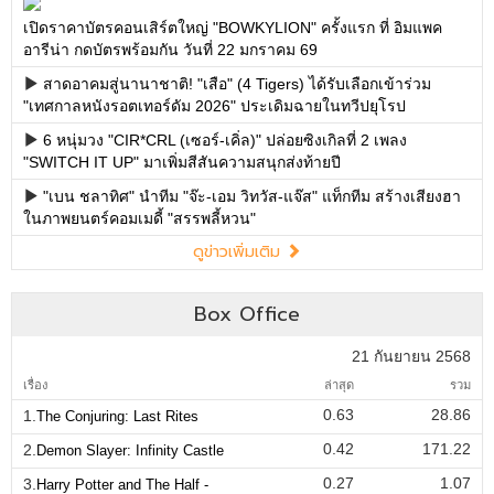
เปิดราคาบัตรคอนเสิร์ตใหญ่ "BOWKYLION" ครั้งแรก ที่ อิมแพค
อารีน่า กดบัตรพร้อมกัน วันที่ 22 มกราคม 69
สาดอาคมสู่นานาชาติ! "เสือ" (4 Tigers) ได้รับเลือกเข้าร่วม
"เทศกาลหนังรอตเทอร์ดัม 2026" ประเดิมฉายในทวีปยุโรป
6 หนุ่มวง "CIR*CRL (เซอร์-เคิ่ล)" ปล่อยซิงเกิลที่ 2 เพลง
"SWITCH IT UP" มาเพิ่มสีสันความสนุกส่งท้ายปี
"เบน ชลาทิศ" นำทีม "จ๊ะ-เอม วิทวัส-แจ๊ส" แท็กทีม สร้างเสียงฮา
ในภาพยนตร์คอมเมดี้ "สรรพลี้หวน"
ดูข่าวเพิ่มเติม
Box Office
21 กันยายน 2568
เรื่อง
ล่าสุด
รวม
0.63
28.86
1.
The Conjuring: Last Rites
0.42
171.22
2.
Demon Slayer: Infinity Castle
0.27
1.07
3.
Harry Potter and The Half -