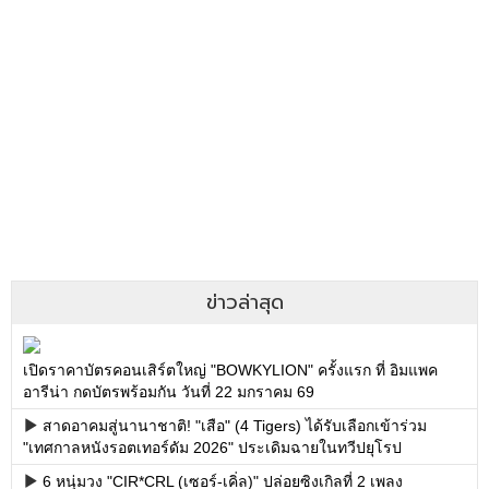
ข่าวล่าสุด
เปิดราคาบัตรคอนเสิร์ตใหญ่ "BOWKYLION" ครั้งแรก ที่ อิมแพค
อารีน่า กดบัตรพร้อมกัน วันที่ 22 มกราคม 69
สาดอาคมสู่นานาชาติ! "เสือ" (4 Tigers) ได้รับเลือกเข้าร่วม
"เทศกาลหนังรอตเทอร์ดัม 2026" ประเดิมฉายในทวีปยุโรป
6 หนุ่มวง "CIR*CRL (เซอร์-เคิ่ล)" ปล่อยซิงเกิลที่ 2 เพลง