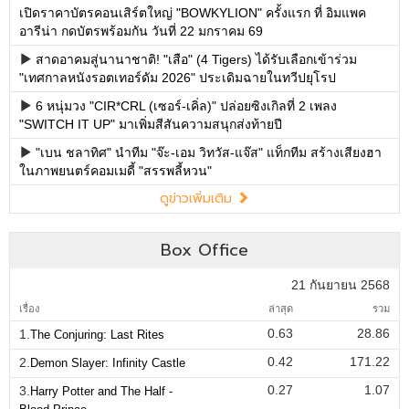
เปิดราคาบัตรคอนเสิร์ตใหญ่ "BOWKYLION" ครั้งแรก ที่ อิมแพค
อารีน่า กดบัตรพร้อมกัน วันที่ 22 มกราคม 69
สาดอาคมสู่นานาชาติ! "เสือ" (4 Tigers) ได้รับเลือกเข้าร่วม
"เทศกาลหนังรอตเทอร์ดัม 2026" ประเดิมฉายในทวีปยุโรป
6 หนุ่มวง "CIR*CRL (เซอร์-เคิ่ล)" ปล่อยซิงเกิลที่ 2 เพลง
"SWITCH IT UP" มาเพิ่มสีสันความสนุกส่งท้ายปี
"เบน ชลาทิศ" นำทีม "จ๊ะ-เอม วิทวัส-แจ๊ส" แท็กทีม สร้างเสียงฮา
ในภาพยนตร์คอมเมดี้ "สรรพลี้หวน"
ดูข่าวเพิ่มเติม
Box Office
21 กันยายน 2568
เรื่อง
ล่าสุด
รวม
0.63
28.86
1.
The Conjuring: Last Rites
0.42
171.22
2.
Demon Slayer: Infinity Castle
0.27
1.07
3.
Harry Potter and The Half -