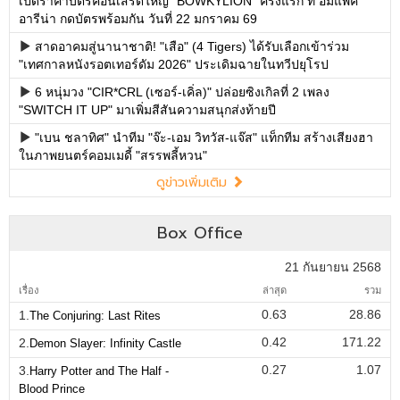
เปิดราคาบัตรคอนเสิร์ตใหญ่ "BOWKYLION" ครั้งแรก ที่ อิมแพค
อารีน่า กดบัตรพร้อมกัน วันที่ 22 มกราคม 69
สาดอาคมสู่นานาชาติ! "เสือ" (4 Tigers) ได้รับเลือกเข้าร่วม
"เทศกาลหนังรอตเทอร์ดัม 2026" ประเดิมฉายในทวีปยุโรป
6 หนุ่มวง "CIR*CRL (เซอร์-เคิ่ล)" ปล่อยซิงเกิลที่ 2 เพลง
"SWITCH IT UP" มาเพิ่มสีสันความสนุกส่งท้ายปี
"เบน ชลาทิศ" นำทีม "จ๊ะ-เอม วิทวัส-แจ๊ส" แท็กทีม สร้างเสียงฮา
ในภาพยนตร์คอมเมดี้ "สรรพลี้หวน"
ดูข่าวเพิ่มเติม
Box Office
21 กันยายน 2568
เรื่อง
ล่าสุด
รวม
0.63
28.86
1.
The Conjuring: Last Rites
0.42
171.22
2.
Demon Slayer: Infinity Castle
0.27
1.07
3.
Harry Potter and The Half -
Blood Prince