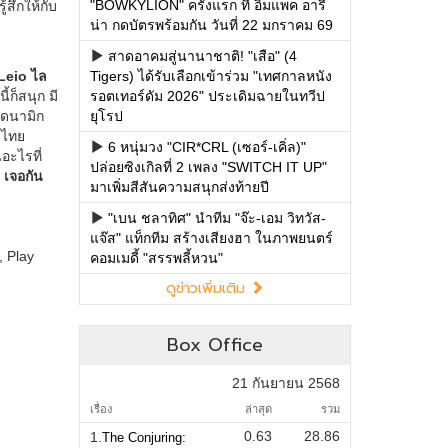
"BOWKYLION" ครั้งแรก ที่ อิมแพค อารี
น่า กดบัตรพร้อมกัน วันที่ 22 มกราคม 69
สาดอาคมสู่นานาชาติ! "เสือ" (4
Tigers) ได้รับเลือกเข้าร่วม "เทศกาลหนัง
รอตเทอร์ดัม 2026" ประเดิมฉายในทวีป
ยุโรป
6 หนุ่มวง "CIR*CRL (เซอร์-เคิ่ล)"
ปล่อยซิงเกิลที่ 2 เพลง "SWITCH IT UP"
มาเพิ่มสีสันความสนุกส่งท้ายปี
"เบน ชลาทิศ" นำทีม "จ๊ะ-เอม วิทวัส-
แจ๊ส" แท็กทีม สร้างเสียงฮา ในภาพยนตร์
คอมเมดี้ "สรรพลี้หวน"
ดูข่าวเพิ่มเติม
Box Office
21 กันยายน 2568
เรื่อง
ล่าสุด
รวม
0.63
28.86
1.
The Conjuring: