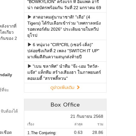
"BOWKYLION" ครั้งแรก ที่ อิมแพค อารี
น่า กดบัตรพร้อมกัน วันที่ 22 มกราคม 69
สาดอาคมสู่นานาชาติ! "เสือ" (4
Tigers) ได้รับเลือกเข้าร่วม "เทศกาลหนัง
รอตเทอร์ดัม 2026" ประเดิมฉายในทวีป
ยุโรป
6 หนุ่มวง "CIR*CRL (เซอร์-เคิ่ล)"
ปล่อยซิงเกิลที่ 2 เพลง "SWITCH IT UP"
มาเพิ่มสีสันความสนุกส่งท้ายปี
"เบน ชลาทิศ" นำทีม "จ๊ะ-เอม วิทวัส-
แจ๊ส" แท็กทีม สร้างเสียงฮา ในภาพยนตร์
คอมเมดี้ "สรรพลี้หวน"
ดูข่าวเพิ่มเติม
Box Office
21 กันยายน 2568
เรื่อง
ล่าสุด
รวม
0.63
28.86
1.
The Conjuring: