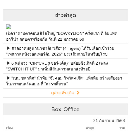
ข่าวล่าสุด
เปิดราคาบัตรคอนเสิร์ตใหญ่ "BOWKYLION" ครั้งแรก ที่ อิมแพค
อารีน่า กดบัตรพร้อมกัน วันที่ 22 มกราคม 69
สาดอาคมสู่นานาชาติ! "เสือ" (4 Tigers) ได้รับเลือกเข้าร่วม
"เทศกาลหนังรอตเทอร์ดัม 2026" ประเดิมฉายในทวีปยุโรป
6 หนุ่มวง "CIR*CRL (เซอร์-เคิ่ล)" ปล่อยซิงเกิลที่ 2 เพลง
"SWITCH IT UP" มาเพิ่มสีสันความสนุกส่งท้ายปี
"เบน ชลาทิศ" นำทีม "จ๊ะ-เอม วิทวัส-แจ๊ส" แท็กทีม สร้างเสียงฮา
ในภาพยนตร์คอมเมดี้ "สรรพลี้หวน"
ดูข่าวเพิ่มเติม
Box Office
21 กันยายน 2568
เรื่อง
ล่าสุด
รวม