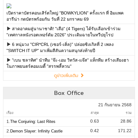
เปิดราคาบัตรคอนเสิร์ตใหญ่ "BOWKYLION" ครั้งแรก ที่ อิมแพค
อารีน่า กดบัตรพร้อมกัน วันที่ 22 มกราคม 69
สาดอาคมสู่นานาชาติ! "เสือ" (4 Tigers) ได้รับเลือกเข้าร่วม
"เทศกาลหนังรอตเทอร์ดัม 2026" ประเดิมฉายในทวีปยุโรป
6 หนุ่มวง "CIR*CRL (เซอร์-เคิ่ล)" ปล่อยซิงเกิลที่ 2 เพลง
"SWITCH IT UP" มาเพิ่มสีสันความสนุกส่งท้ายปี
"เบน ชลาทิศ" นำทีม "จ๊ะ-เอม วิทวัส-แจ๊ส" แท็กทีม สร้างเสียงฮา
ในภาพยนตร์คอมเมดี้ "สรรพลี้หวน"
ดูข่าวเพิ่มเติม
Box Office
21 กันยายน 2568
เรื่อง
ล่าสุด
รวม
0.63
28.86
1.
The Conjuring: Last Rites
0.42
171.22
2.
Demon Slayer: Infinity Castle