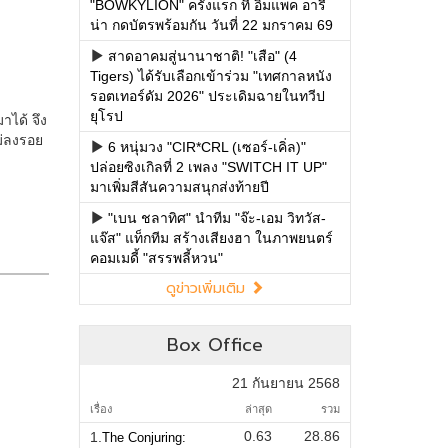
"BOWKYLION" ครั้งแรก ที่ อิมแพค อารี
น่า กดบัตรพร้อมกัน วันที่ 22 มกราคม 69
สาดอาคมสู่นานาชาติ! "เสือ" (4
Tigers) ได้รับเลือกเข้าร่วม "เทศกาลหนัง
รอตเทอร์ดัม 2026" ประเดิมฉายในทวีป
ยุโรป
6 หนุ่มวง "CIR*CRL (เซอร์-เคิ่ล)"
ปล่อยซิงเกิลที่ 2 เพลง "SWITCH IT UP"
มาเพิ่มสีสันความสนุกส่งท้ายปี
"เบน ชลาทิศ" นำทีม "จ๊ะ-เอม วิทวัส-
แจ๊ส" แท็กทีม สร้างเสียงฮา ในภาพยนตร์
คอมเมดี้ "สรรพลี้หวน"
ดูข่าวเพิ่มเติม
Box Office
21 กันยายน 2568
เรื่อง
ล่าสุด
รวม
0.63
28.86
1.
The Conjuring: