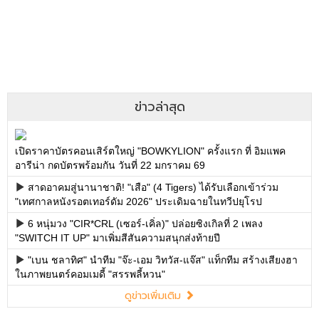
ข่าวล่าสุด
เปิดราคาบัตรคอนเสิร์ตใหญ่ "BOWKYLION" ครั้งแรก ที่ อิมแพค
อารีน่า กดบัตรพร้อมกัน วันที่ 22 มกราคม 69
สาดอาคมสู่นานาชาติ! "เสือ" (4 Tigers) ได้รับเลือกเข้าร่วม
"เทศกาลหนังรอตเทอร์ดัม 2026" ประเดิมฉายในทวีปยุโรป
6 หนุ่มวง "CIR*CRL (เซอร์-เคิ่ล)" ปล่อยซิงเกิลที่ 2 เพลง
"SWITCH IT UP" มาเพิ่มสีสันความสนุกส่งท้ายปี
"เบน ชลาทิศ" นำทีม "จ๊ะ-เอม วิทวัส-แจ๊ส" แท็กทีม สร้างเสียงฮา
ในภาพยนตร์คอมเมดี้ "สรรพลี้หวน"
ดูข่าวเพิ่มเติม