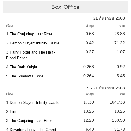
Box Office
21 กันยายน 2568
เรื่อง
ล่าสุด
รวม
0.63
28.86
1.
The Conjuring: Last Rites
0.42
171.22
2.
Demon Slayer: Infinity Castle
0.27
1.07
3.
Harry Potter and The Half -
Blood Prince
0.266
0.92
4.
The Dark Knight
0.264
5.45
5.
The Shadow's Edge
19 - 21 กันยายน 2568
เรื่อง
ล่าสุด
รวม
17.30
104.733
1.
Demon Slayer: Infinity Castle
13.25
13.25
2.
Him
12.20
150.50
3.
The Conjuring: Last Rites
6.40
31.73
4.
Downton abbey: The Grand