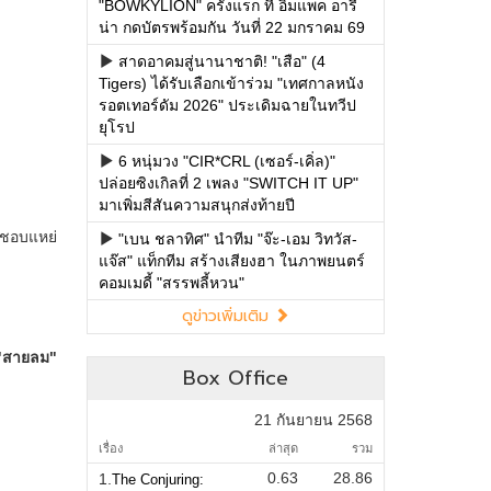
"BOWKYLION" ครั้งแรก ที่ อิมแพค อารี
น่า กดบัตรพร้อมกัน วันที่ 22 มกราคม 69
สาดอาคมสู่นานาชาติ! "เสือ" (4
Tigers) ได้รับเลือกเข้าร่วม "เทศกาลหนัง
รอตเทอร์ดัม 2026" ประเดิมฉายในทวีป
ยุโรป
6 หนุ่มวง "CIR*CRL (เซอร์-เคิ่ล)"
ปล่อยซิงเกิลที่ 2 เพลง "SWITCH IT UP"
มาเพิ่มสีสันความสนุกส่งท้ายปี
"เบน ชลาทิศ" นำทีม "จ๊ะ-เอม วิทวัส-
แจ๊ส" แท็กทีม สร้างเสียงฮา ในภาพยนตร์
คอมเมดี้ "สรรพลี้หวน"
ดูข่าวเพิ่มเติม
Box Office
21 กันยายน 2568
เรื่อง
ล่าสุด
รวม
0.63
28.86
1.
The Conjuring: