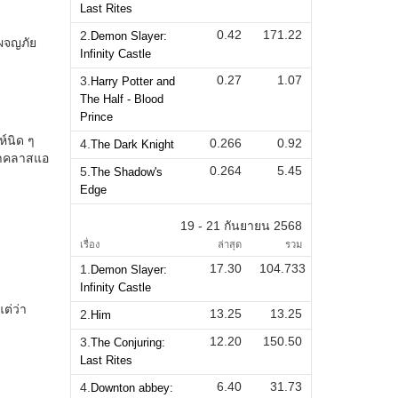
Last Rites
0.42
171.22
2.
Demon Slayer:
Infinity Castle
0.27
1.07
3.
Harry Potter and
The Half - Blood
Prince
0.266
0.92
4.
The Dark Knight
0.264
5.45
5.
The Shadow's
Edge
19 - 21 กันยายน 2568
เรื่อง
ล่าสุด
รวม
17.30
104.733
1.
Demon Slayer:
Infinity Castle
13.25
13.25
2.
Him
12.20
150.50
3.
The Conjuring:
Last Rites
6.40
31.73
4.
Downton abbey: