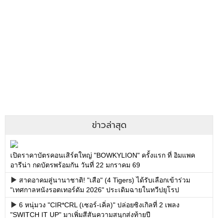
ข่าวล่าสุด
เปิดราคาบัตรคอนเสิร์ตใหญ่ "BOWKYLION" ครั้งแรก ที่ อิมแพค
อารีน่า กดบัตรพร้อมกัน วันที่ 22 มกราคม 69
สาดอาคมสู่นานาชาติ! "เสือ" (4 Tigers) ได้รับเลือกเข้าร่วม
"เทศกาลหนังรอตเทอร์ดัม 2026" ประเดิมฉายในทวีปยุโรป
6 หนุ่มวง "CIR*CRL (เซอร์-เคิ่ล)" ปล่อยซิงเกิลที่ 2 เพลง
"SWITCH IT UP" มาเพิ่มสีสันความสนุกส่งท้ายปี