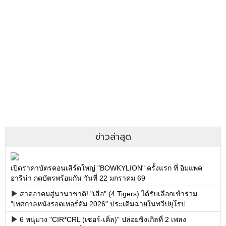
ข่าวล่าสุด
เปิดราคาบัตรคอนเสิร์ตใหญ่ "BOWKYLION" ครั้งแรก ที่ อิมแพค
อารีน่า กดบัตรพร้อมกัน วันที่ 22 มกราคม 69
สาดอาคมสู่นานาชาติ! "เสือ" (4 Tigers) ได้รับเลือกเข้าร่วม
"เทศกาลหนังรอตเทอร์ดัม 2026" ประเดิมฉายในทวีปยุโรป
6 หนุ่มวง "CIR*CRL (เซอร์-เคิ่ล)" ปล่อยซิงเกิลที่ 2 เพลง